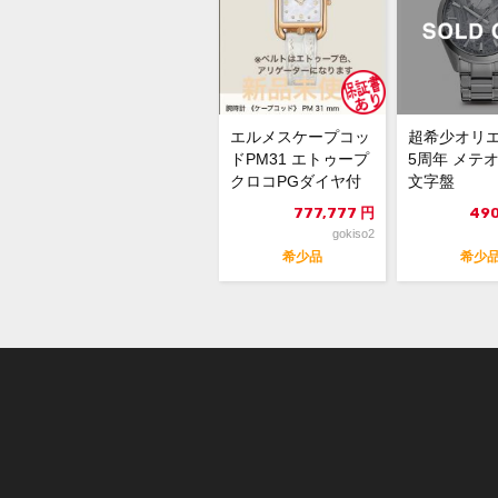
エルメスケープコッ
超希少オリエ
ドPM31 エトゥープ
5周年 メテ
クロコPGダイヤ付
文字盤
777,777
円
490
gokiso2
希少品
希少