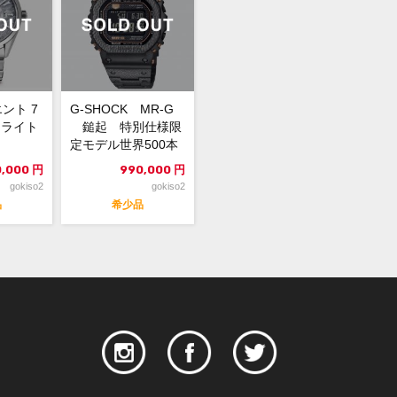
ント 7
G-SHOCK MR-G
オライト
鎚起 特別仕様限
定モデル世界500本
,000
円
990,000
円
gokiso2
gokiso2
品
希少品