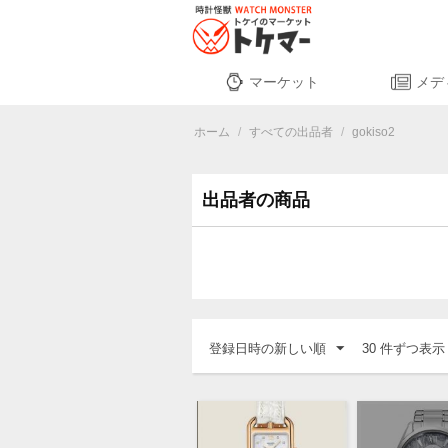
マーケット
メデ
ホーム
/
すべての出品者
/
gokiso2
出品者の商品
登録日時の新しい順
30 件ずつ表示