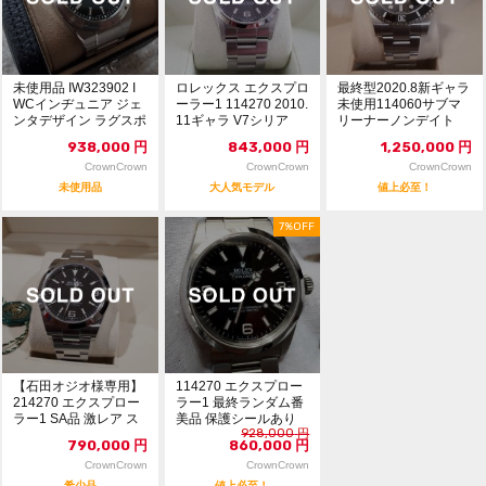
未使用品 IW323902 I
ロレックス エクスプロ
最終型2020.8新ギャラ
WCインヂュニア ジェ
ーラー1 114270 2010.
未使用114060サブマ
ンタデザイン ラグスポ
11ギャラ V7シリア
リーナーノンデイト
一部...
ル...
938,000
円
843,000
円
1,250,000
円
CrownCrown
CrownCrown
CrownCrown
未使用品
大人気モデル
値上必至！
7%OFF
【石田オジオ様専用】
114270 エクスプロー
214270 エクスプロー
ラー1 最終ランダム番
ラー1 SA品 激レア ス
美品 保護シールあり
928,000
円
イスギャラ...
790,000
円
860,000
円
CrownCrown
CrownCrown
希少品
値上必至！