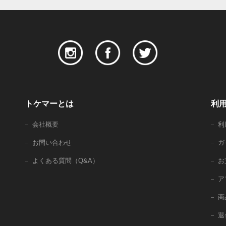
トケマーとは
利
会社概要
利
お問い合わせ
ガ
よくある質問（Q&A）
お
ア
商
退