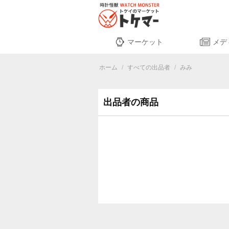
マーケット
メデ
ホーム
/
すべての出品者
/
みみ
出品者の商品