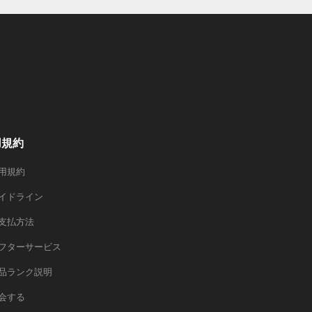
用規約
用規約
イドライン
支払方法
フターサービス
品ランク説明
会する