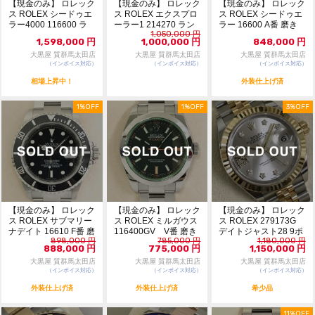
【現金のみ】 ロレック
【現金のみ】 ロレック
【現金のみ】 ロレック
ス ROLEX シードゥエ
ス ROLEX エクスプロ
ス ROLEX シードゥエ
ラー4000 116600 ラ
ーラー1 214270 ラン
ラー 16600 A番 磨き
1,050,000
円
ンダ...
ダム番...
済 本体のみ
1,598,000
円
1,000,000
円
848,000
円
大黒屋 質群馬太田店
大黒屋 質群馬太田店
大黒屋 質群馬太田店
（インボイス対応）
（インボイス対応）
（インボイス対応）
相場上昇中！
外装仕上げ済
1%OFF
1%OFF
3%OFF
【現金のみ】 ロレック
【現金のみ】 ロレック
【現金のみ】 ロレック
ス ROLEX サブマリー
ス ROLEX ミルガウス
ス ROLEX 279173G
ナデイト 16610 F番 磨
116400GV V番 磨き
デイトジャスト28 9ポ
898,000
円
785,000
円
1,180,000
円
き済...
済 ...
イン...
888,000
円
775,000
円
1,150,000
円
大黒屋 質群馬太田店
大黒屋 質群馬太田店
大黒屋 質群馬太田店
（インボイス対応）
（インボイス対応）
（インボイス対応）
外装仕上げ済
外装仕上げ済
希少品
11%OFF