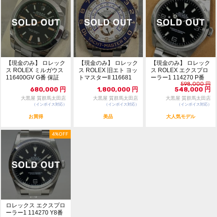
【現金のみ】 ロレック
【現金のみ】 ロレック
【現金のみ】 ロレック
ス ROLEX ミルガウス
ス ROLEX 旧エト ヨッ
ス ROLEX エクスプロ
116400GV G番 保証
トマスターII 116681
ーラー1 114270 P番
598,000
円
書・箱有
ラ...
保証書有
680,000
円
1,800,000
円
548,000
円
大黒屋 質群馬太田店
大黒屋 質群馬太田店
大黒屋 質群馬太田店
（インボイス対応）
（インボイス対応）
（インボイス対応）
お買得
美品
大人気モデル
4%OFF
ロレックス エクスプロ
ーラー1 114270 Y8番