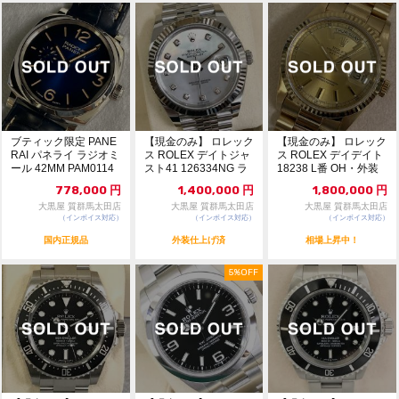
ブティック限定 PANE
【現金のみ】 ロレック
【現金のみ】 ロレック
RAI パネライ ラジオミ
ス ROLEX デイトジャ
ス ROLEX デイデイト
ール 42MM PAM0114
スト41 126334NG ラ
18238 L番 OH・外装
4...
ンダ...
仕上げ済
778,000
円
1,400,000
円
1,800,000
円
大黒屋 質群馬太田店
大黒屋 質群馬太田店
大黒屋 質群馬太田店
（インボイス対応）
（インボイス対応）
（インボイス対応）
国内正規品
外装仕上げ済
相場上昇中！
5%OFF