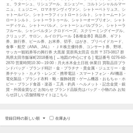
ェ、ラターシュ、リシュブール、エシェゾー、コルトンシャルルマー
ニュ、ミュジニー、ロマネサンヴィヴァン、シャトーペトリュス、シ
ャトールパン、シャトーラフィットロートシルト、シャトームートン
ロートシルト、シャトーラトゥール、シャトーオーブリオン、シャト
ーディケム、シャトーパルメ、シャトーシュバルブラン、シャトーラ
フルール、シャンベルタン クロドベーズ、スクリーミングイーグル、
クリュッグ、サロン、ルイロデレール【各種金券】商品券、ギフト
券、旅行券、ビール券、お米券、切手、はがき、プリペイドカード、
食事・航空（ANA、JAL）・ＪＲ株主優待券、コンサート券、野球、
サッカー観戦券等の興行券 大黒屋 質群馬太田店 住所 〒373-0817 群
馬県太田市飯塚町2018番地 [ ←地図の中心にする ] 電話番号 0276-60-
2870 営業時間10:30～19:00：月火水木金土日祝 休業日 買取品目ブラ
ンドバッグ・ブランド時計・金・プラチナ・貴金属・ジュエリー・金
券チケット・カメラ・レンズ・携帯電話・スマートフォン・AV機器・
電化製品・ブランド衣料・靴・服飾雑貨・ゲーム機器・おもちゃ・ホ
ビー・ブランド食器・楽器・工具・釣具・ヘルメット・記念金貨・銀
貨・外国金貨など お知らせ ブランド品販売はバッグ・小物のみ お知
らせ詳しい店舗情報サイトはこちら
登録日時の新しい順
在庫あり