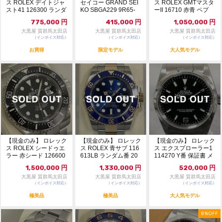
ス ROLEX デイトジャ
セイコー GRAND SEI
ス ROLEX GMTマスタ
スト41 126300 ランダ
KO SBGA229 9R65-
ーII 16710 赤青 ペプ
ム番...
0...
シ...
775,000
円
415,000
円
1,050,000
円
大黒屋 質群馬太田店
大黒屋 質群馬太田店
大黒屋 質群馬太田店
（インボイス対応）
（インボイス対応）
（インボイス対応）
お買得
限定モデル
大人気モデル
【現金のみ】 ロレック
【現金のみ】 ロレック
【現金のみ】 ロレック
ス ROLEX シードゥエ
ス ROLEX 青サブ 116
ス エクスプローラー1
ラー 赤シード 126600
613LB ランダム番 20
114270 Y番 保証書 メ
ラン...
1...
ンズ ...
1,500,000
円
1,330,000
円
520,000
円
大黒屋 質群馬太田店
大黒屋 質群馬太田店
大黒屋 質群馬太田店
（インボイス対応）
（インボイス対応）
（インボイス対応）
極美品
極美品
大人気モデル
8%OFF