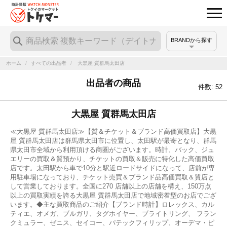
BRANDから探す
ホーム
/
すべての出品者
/
大黒屋 質群馬太田店
出品者の商品
件数: 52
大黒屋 質群馬太田店
≪大黒屋 質群馬太田店≫【質＆チケット＆ブランド高価買取店】大黒
屋 質群馬太田店は群馬県太田市に位置し、太田駅が最寄となり、群馬
県太田市全域から利用頂ける商圏がございます。時計、バック、ジュ
エリーの買取＆質預かり、チケットの買取＆販売に特化した高価買取
店です。太田駅から車で10分と駅近ロードサイドになって、店前が専
用駐車場になっており、チケット売買＆ブランド品高価買取＆質店と
して営業しております。全国に270 店舗以上の店舗を構え、150万点
以上の買取実績を誇る大黒屋 質群馬太田店で地域密着型のお店でござ
います。◆主な買取商品のご紹介【ブランド時計】ロレックス、カル
ティエ、オメガ、ブルガリ、タグホイヤー、ブライトリング、 フラン
クミュラー、ゼニス、セイコー、パテックフィリップ、オーデマ・ピ