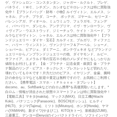
ゲ、ヴァシュロン・コンスタンタン、ジャガー・ルクルト、ブレゲ、
パネライ、ＩＷＣ、シチズン、カシオなど※ロレックスは特に買取強
化中！【ブランドバッグ・財布・小物】ルイヴィトン、エルメス、シ
ャネル、グッチ、プラダ、コーチ、 ボッテガ、ゴヤール、セリーヌ・
バレンシアガ、ディオール、ミュウミュウ、フェラガモ、フェンデ
ィ、バーバリー、ダンヒル、アンテプリマ、イヴ・サンローラン、ヴ
ィヴィアン・ウエストウッド、ジミーチュウ、ケイト・スペード、フ
ルラなど※ヴィトン、シャネル、エルメスは特に買取強化中！【ブラ
ンドジュエリー・ダイヤ・宝石】カルティエ、ブルガリ、ティファニ
ー、ハリー・ウィンストン、ヴァンクリーフ＆アーペル、ショーメ、
ショパール、ピアジェ、ダミアーニ、ポンテヴェキオ などブランドジ
ュエリーからノンブランドジュエリーの他、ダイヤモンド、ルビー、
サファイア、エメラルド等の宝石※小粒のメレダイヤにもしっかりお
値段をお付けします。【金・プラチナ・記念金貨・銀貨】金・プラチ
ナ製品のリング・ピアス・ネックレス・ブレスレットなど切れたり、
壊れていてもＯＫです！片方だけのピアス、イヤリング、金歯、腕時
計の余分なコマなども歓迎※査定は無料ですので、お気軽にご利用く
ださい。【携帯電話・スマホ・ｉＰｈｏｎｅ・タブレット】
docomo、au、SoftBankなどの白ロム携帯*を高価買取いたします。*
白ロム：情報が消去された状態※スマートフォンは特に買取強化中！
【電動工具】マキタ(makita)、マックス(MAX)、日立工機(Hitachi
Koki)、パナソニック(Panasonic)、BOSCH(ボッシュ)、ヒルティ
(HILTI)、タジマ(Tajima)、ミツトヨ(Mitutoyo)、ホンダ(Honda)、ヤマ
ハ(YAMAHA)、新ダイワ(やまびこ)、KITO(キトー)、泉精器(IZUMI)、
三菱重工、デンヨー(Denyo)のインパクトドライバ、ソフトインパク