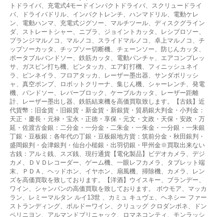
トドライバ、充電式4モードインパクトドライバ、スクリュードライ
バ、ドライバドリル、インパクトレンチ、ハンマドリル、電動ケレ
ン、電動ハンマ、充電式ジグソー、マルチツール、ディスクグライン
ダ、ストレートシャー、ニブラ、ジョイントカッタ、レシプロソー、
プランジマルノコ、マルノコ、スライドマルノコ、卓上マルノコ、チ
ップソーカッタ、チップソー切断機、チェーンソー、防じんカッタ、
ポータブルバンドソー、鉄筋カッタ、電動パンチャ、エアコンプレッ
サ、ガスピン打ち機、ピンタッカ、エア釘打機、フィニッシュネイ
ラ、ピンネイラ、フロアタッカ、レーザー墨出器、サンダポリッシ
ャ、真空ポンプ、ロボットクリーナ、集じん機、シャーレンチ、発電
機、バンドソー、レバーブロック、ケーブルカッタ、レーザー距離
計、レーザー墨出し器、鉄筋結束機を高価買取致します。【古銭】近
代貨幣：旧金貨・旧銀貨・新金貨・新銀貨・貿易銀大判金・小判金：
天正・慶長・元禄・宝永・正徳・享保・元文・文政・天保・安政・万
延・佐渡古金銀：二分金・一分金・二朱金・一朱金・一分銀・一朱銀
丁銀・豆板銀：各年代の丁銀・豆板銀地方貨：筑前分金・秋田銀判・
盛岡銀判・会津銀判・仙台小槌銀・出羽切銀・甲州金※買取出来ない
古銭：アルミ銭、スズ銭、現行通貨【電化製品】ビデオカメラ、デジ
カメ、ＤＶＤレコーダー、ゲーム機、一眼レフカメラ、タブレット端
末、ＰＤＡ、ヘッドホン、イヤホン、扇風機、掃除機、カメラ、レン
ズを高価買取を致しております。【洋酒】ウイスキー、ブランデー、
ワイン、シャンパンの高価買取を致しております。 ボウモア、マッカ
ラン、レミーマルタン ルイ13世 、カミュ キュヴェ、ヘネシー ファー
ストランディング、ボルドーワイン、クリュッグ クロダンボネ、ドン
ペリニヨン、アルマンドブリニャック、ロマネコンティ、モンラッシ