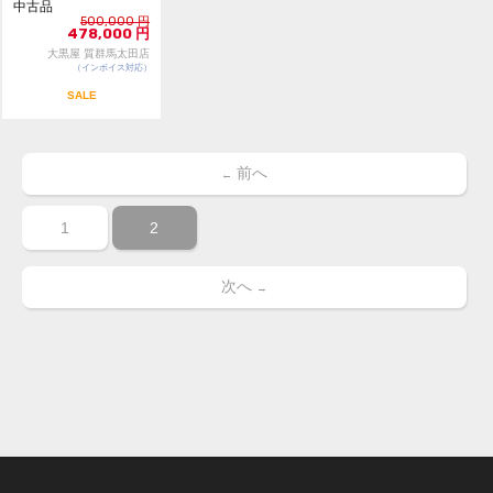
中古品
500,000
円
478,000
円
大黒屋 質群馬太田店
（インボイス対応）
SALE
前へ
←
1
2
次へ
→