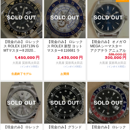
【現金のみ】 ロレック
【現金のみ】 ロレック
【現金のみ】 オメガ O
ス ROLEX 116713N G
ス ROLEX 新型 ヨット
MEGA シーマスター
MTマスターII 2020...
マスターII 116681 ラ
アクアテラ アニュアル
338,000
円
ン...
カレンダー ...
1,450,000
円
2,430,000
円
300,000
円
大黒屋 質群馬太田店
大黒屋 質群馬太田店
大黒屋 質群馬太田店
（インボイス対応）
（インボイス対応）
（インボイス対応）
生産終了モデル
お買得
【現金のみ】 ロレック
【現金のみ】グランド
【現金のみ】 ロレック