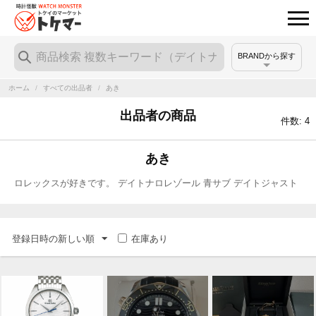
BRANDから探す
ホーム
/
すべての出品者
/
あき
出品者の商品
件数: 4
あき
ロレックスが好きです。 デイトナロレゾール 青サブ デイトジャスト
登録日時の新しい順
在庫あり