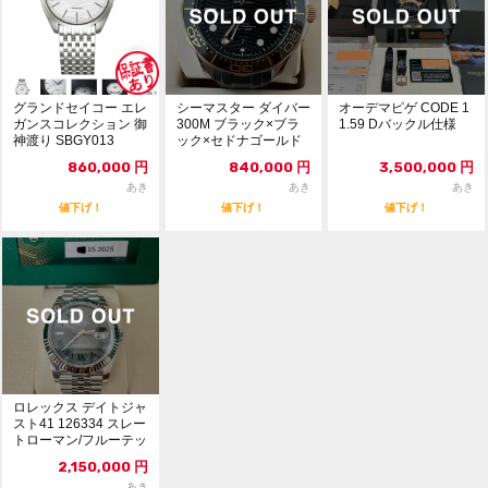
グランドセイコー エレ
シーマスター ダイバー
オーデマピゲ CODE 1
ガンスコレクション 御
300M ブラック×ブラ
1.59 Dバックル仕様
神渡り SBGY013
ック×セドナゴールド
860,000
円
840,000
円
3,500,000
円
あき
あき
あき
値下げ！
値下げ！
値下げ！
ロレックス デイトジャ
スト41 126334 スレー
トローマン/フルーテッ
ドベゼル...
2,150,000
円
あき