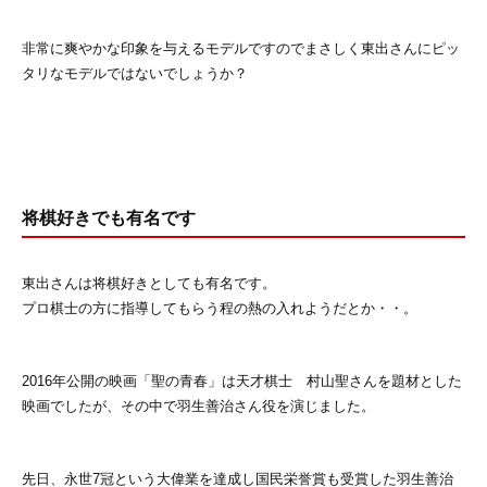
非常に爽やかな印象を与えるモデルですのでまさしく東出さんにピッ
タリなモデルではないでしょうか？
将棋好きでも有名です
東出さんは将棋好きとしても有名です。
プロ棋士の方に指導してもらう程の熱の入れようだとか・・。
2016年公開の映画「聖の青春」は天才棋士 村山聖さんを題材とした
映画でしたが、その中で羽生善治さん役を演じました。
先日、永世7冠という大偉業を達成し国民栄誉賞も受賞した羽生善治