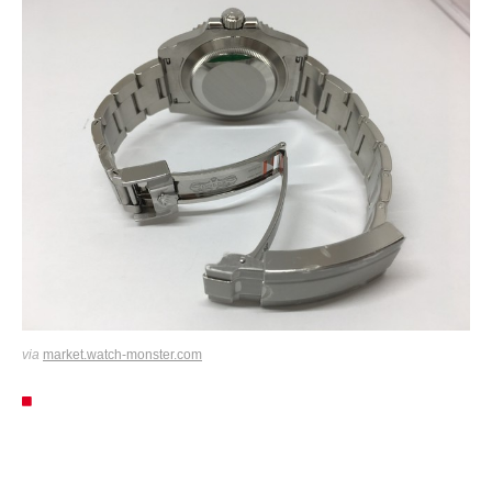
via
market.watch-monster.com