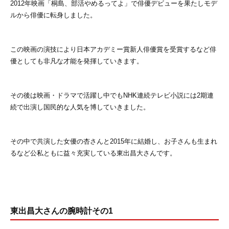
2012年映画「桐島、部活やめるってよ」で俳優デビューを果たしモデ
ルから俳優に転身しました。
この映画の演技により日本アカデミー賞新人俳優賞を受賞するなど俳
優としても非凡な才能を発揮していきます。
その後は映画・ドラマで活躍し中でもNHK連続テレビ小説には2期連
続で出演し国民的な人気を博していきました。
その中で共演した女優の杏さんと2015年に結婚し、お子さんも生まれ
るなど公私ともに益々充実している東出昌大さんです。
東出昌大さんの腕時計その1