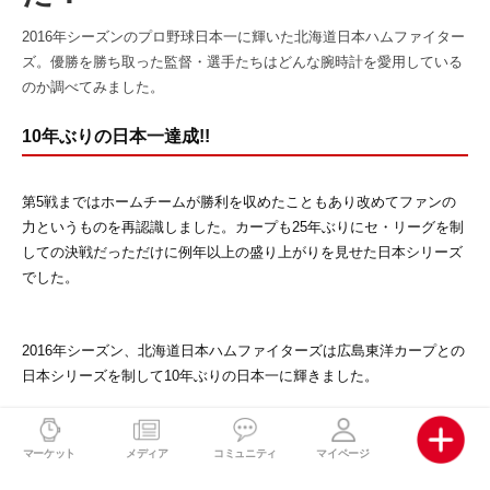
2016年シーズンのプロ野球日本一に輝いた北海道日本ハムファイター
ズ。優勝を勝ち取った監督・選手たちはどんな腕時計を愛用している
のか調べてみました。
10年ぶりの日本一達成!!
第5戦まではホームチームが勝利を収めたこともあり改めてファンの
力というものを再認識しました。カープも25年ぶりにセ・リーグを制
しての決戦だっただけに例年以上の盛り上がりを見せた日本シリーズ
でした。
2016年シーズン、北海道日本ハムファイターズは広島東洋カープとの
日本シリーズを制して10年ぶりの日本一に輝きました。
両チームともに熱狂的なファンの後押しを受けつつお互いの持てる力
マーケット
メディア
コミュニティ
マイページ
を振り絞った名勝負でした。