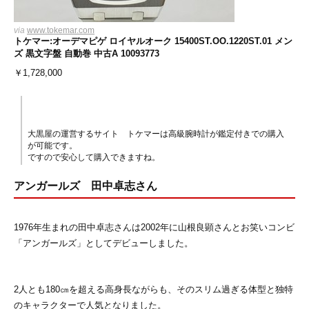
via
www.tokemar.com
トケマー:オーデマピゲ ロイヤルオーク 15400ST.OO.1220ST.01 メン
ズ 黒文字盤 自動巻 中古A 10093773
￥
1,728,000
大黒屋の運営するサイト トケマーは高級腕時計が鑑定付きでの購入
が可能です。
ですので安心して購入できますね。
アンガールズ 田中卓志さん
1976年生まれの田中卓志さんは2002年に山根良顕さんとお笑いコンビ
「アンガールズ」としてデビューしました。
2人とも180㎝を超える高身長ながらも、そのスリム過ぎる体型と独特
のキャラクターで人気となりました。