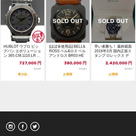
HUBLOT ウブロ ビッ
[ほぼ未使用品] BELL&
早い者勝ち！ 最終鏡面
グバン エボリューショ
ROSS ベル&ロス ベル
2016年3月 国内正規ス
ン 365.CM.1110.LR ...
アンドロス BR03 HE
タンプ ロレックス デ
R...
イトナ 1...
727,000
円
380,000
円
2,420,000
円
asset
asset
asset
希少品
お買得
お買得