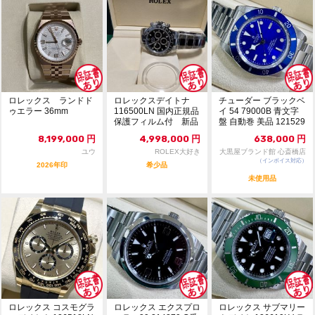
ロレックス ランドド
ロレックスデイトナ
チューダー ブラックベ
ゥエラー 36mm
116500LN 国内正規品
イ 54 79000B 青文字
保護フィルム付 新品
盤 自動巻 美品 121529
04
8,199,000
円
4,998,000
円
638,000
円
ユウ
ROLEX大好き
大黒屋ブランド館 心斎橋店
（インボイス対応）
2026年印
希少品
未使用品
ロレックス コスモグラ
ロレックス エクスプロ
ロレックス サブマリー