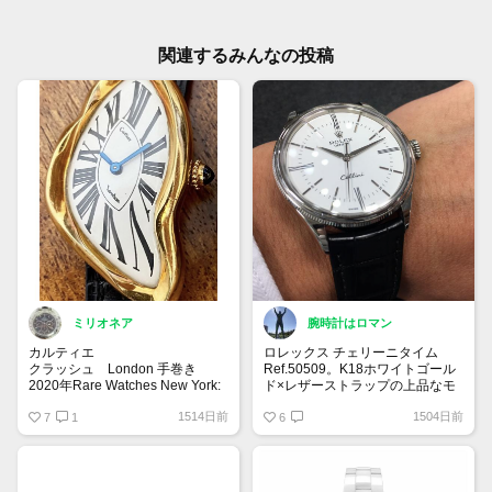
関連するみんなの投稿
ミリオネア
腕時計はロマン
カルティエ
ロレックス チェリーニタイム
クラッシュ London 手巻き
Ref.50509。K18ホワイトゴール
2020年Rare Watches New York:
ド×レザーストラップの上品なモ
Onlineのオークションにて、日本
デル。39mmという程よいサイズ
1514日前
1504日前
円にして約2,400万円で落札され
7
1
間でシャツの袖口にも収まるので
6
た伝説のクラッシュウォッチ。
ビジネスシーンにぴったりです。
パリスではなく、「ロンドン」の
ドレス系ロレックスも1本持って
文字を持つ古いダイヤルには今後
いると便利です！
注目です✨