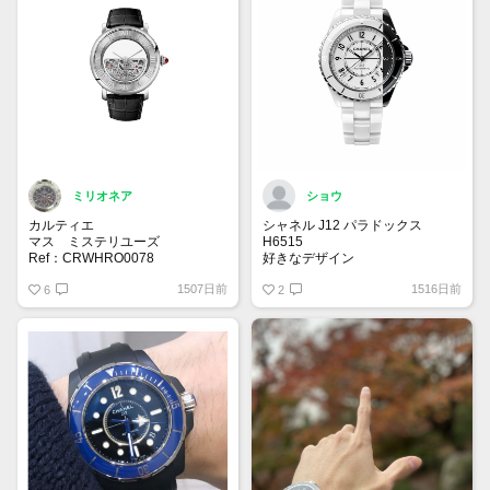
ミリオネア
ショウ
カルティエ
シャネル J12 パラドックス
マス ミステリユーズ
H6515
Ref：CRWHRO0078
好きなデザイン
2022年新作で世界限定30本とな
1507日前
1516日前
っている特徴的な一本。価格はな
6
2
んと37,752,000円予定💦
ミステリーの由来は、針がムーブ
メントとつながっておらず、クロ
ックの透明な本体に浮かんで見え
ることに由来します。