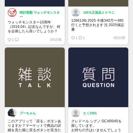
時計怪獣 ウォッチモンスタ
100％正規品トケマニ
ー
126613lb 2025 今後340万〜380
ウォッチモンスター10周年
行くと予想されます 注 2025保証
（2016.04）記念なんですが、何
書
を企画したら良いでしょうか？
https://www.tokemar.com/top/rolex/su
431日前
2025/ @Watch_Monster_より
1
1
191日前
1
マジ上がる予想しかない
プーちゃん
たく0301
このアプリって「戻る」ボタンあ
クレドール シグノ GCAR045を
りますか？マーケットで商品の詳
探しています。
細を見た後に戻るボタンが見当た
お持ちの方はいませんでしょう