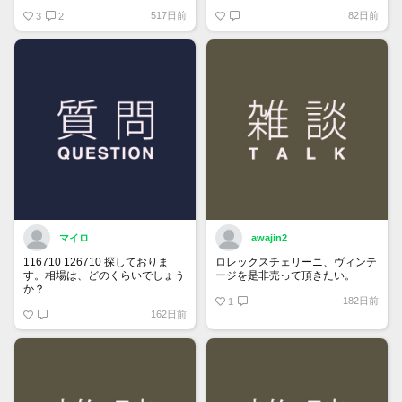
の空箱を販売しています
60日が経過すると自動的に1度
517日前
82日前
・旧デザイン Mサイズ 2.5万円 /
3
2
「下書き」へ戻ります。
Sサイズ 2.25
トップページでお気に入り登録が
・旧々デザイン（薄緑）M/Sサイ
できるようになりました。
ズ 1.65
詳しくはマイページ＞お知らせを
・岩デザイン マクラ/Ｃリング
ご確認ください。
1.5
中古になりますのでキズ・汚れな
どダメージ劣化あります
マイロ
awajin2
116710 126710 探しておりま
ロレックスチェリーニ、ヴィンテ
す。相場は、どのくらいでしょう
ージを是非売って頂きたい。
か？
182日前
1
162日前