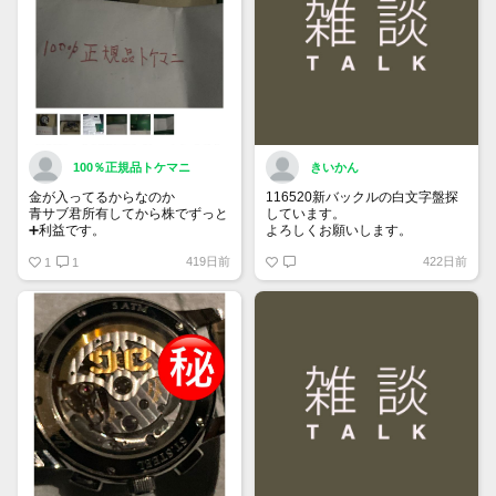
100％正規品トケマニ
きいかん
金が入ってるからなのか
116520新バックルの白文字盤探
青サブ君所有してから株でずっと
しています。
➕利益です。
よろしくお願いします。
オススメ日本株その①
419日前
422日前
銘柄番号7932 ニッピ
1
1
配当
1株に633円
100株→63300円
1000株→633万円
10000株→6330万円
買って①年間所有するだけで
株価が下がっても、上がっても