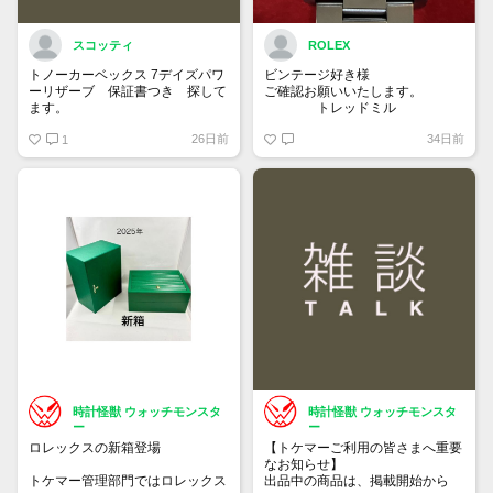
スコッティ
ROLEX
トノーカーベックス 7デイズパワ
ビンテージ好き様
ーリザーブ 保証書つき 探して
ご確認お願いいたします。
ます。
トレッドミル
26日前
34日前
1
時計怪獣 ウォッチモンスタ
時計怪獣 ウォッチモンスタ
ー
ー
ロレックスの新箱登場
【トケマーご利用の皆さまへ重要
なお知らせ】
トケマー管理部門ではロレックス
出品中の商品は、掲載開始から