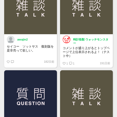
awajin2
時計怪獣 ウォッチモンスタ
ー
セイコー ソットサス 復刻版を
コメントが盛り上がるとトップペ
是非売って欲しい。
ージで上位表示されるよ！（テス
ト中）
182日前
191日前
1
1