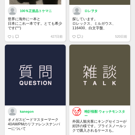
100％正規品トケマニ
ロレヲタ
世界に海外に一本と
探しています。
日本にこれ一本です。とても希少
ロレックス、ミルガウス、
です(^^)
116400、白文字盤、
そして海外のは２０００年ですが
外装はノンポリッシュの状態で、
427日前
520日前
こちらは２００５年です。
1
付属品は完備の状態を希望しま
2
トケマー:グラスフュッテ
す。
https://www.tokemar.com/top/othermens/product-
お値段140万～170万位でよろし
63155/ @Watch
くお願いいたします。
kanegon
時計怪獣 ウォッチモンスタ
ー
オメガスピードマスターマーク
外国人観光客にキングセイコーが
40AM/PMのリファレンスナンバ
好評の様です。プライスノールッ
ーについて
クで購入されるケースも。