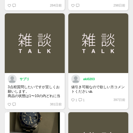
らないこで毎回マーケットを最初
か。
284日前
298日前
から見直さなければいけないので
不便です。皆さんはどうされてま
すか？
サプリ
aki0203
3点程質問したいですが宜しくお
値引き可能なので欲しい方コメン
願いします。
トください🙏
商品の状態は1〜10の内どれに当
397日前
てはまるでしょうか。
1
1
381日前
延長保証済みでしょうか。
3月頃から出てる商品ですがその
間の使用はしてるでしょか、宜し
くお願いします。