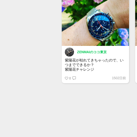
ZENMAIのココ東京
紫陽花が枯れてきちゃったので、い
つまでできるか？
紫陽花チャレンジ
1502日前
今日は火曜日！
8
#speedytuesday