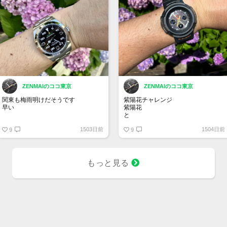
ZENMAIのココ東京
ZENMAIのココ東京
関東も梅雨明けだそうです
紫陽花チャレンジ
早い
紫陽花
と
紫陽花
G-SHOCK
1503日前
1504日前
と
9
9
エアキング
#GSHOCK
#UNITEDARROWS
#ユナイテッドアローズ
#AWG500UAJ .
もっと見る