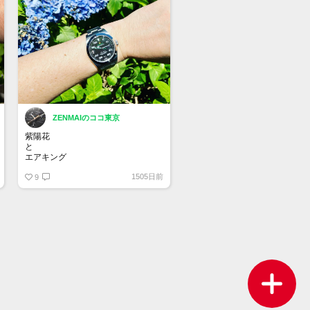
ZENMAIのココ東京
紫陽花
と
エアキング
1505日前
花が枯れてきましたね
9
#rolex
#rolexairking
#116900
#airking
#ロレックス
#エアキング
#紫陽花