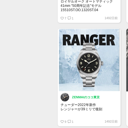
ロイヤルオーク オートマティック
41mm “50周年記念”モデル
15510ST.OO.1320ST.04
カーキ
1492日前
7
1
この文字盤カラーは人気がありそう
です！
ZENMAIのココ東京
チューダー2022年新作
レンジャーが39ミリで復刻
ブレスレット仕様のM79950-0001が
1492日前
347,600円
9
1
レザー・ラバーストラップの