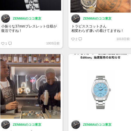
ZENMAIのココ東京
ZENMAIのココ東京
小振りな37mmブレスレット仕様が
トラビススコットさん
復活ですね！
相変わらず凄いの着けてますね！
1013日前
グランドセイコー SBGW305
2
1003日前
1
ZENMAIのココ東京
ZENMAIのココ東京