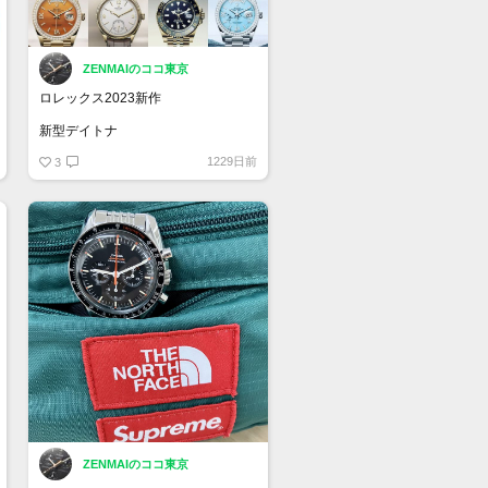
ZENMAIのココ東京
ロレックス2023新作
新型デイトナ
新型スカイドゥエラー
1229日前
新作1908
3
新作ヨットマスター42 RLXチタン
新作エクスプローラー 40
ZENMAIのココ東京