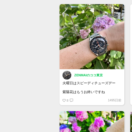
M79950-0002が311,300円
ファブリックストラップのM79950-
0003が311,300円
良いですねぇ
ZENMAIのココ東京
火曜日はスピーディチューズデー
紫陽花はもうお終いですね
#speedytuesday
1495日前
8