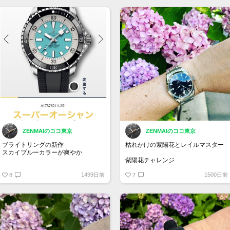
2022年8月発売予定
キャリバー RMUP-01
ウルトラフラット手巻きムーブメン
ト、時・分 ファンクションセレクタ
ー 150本限定
パワーリザーブ 約72時間
ZENMAIのココ東京
ZENMAIのココ東京
ブライトリングの新作
枯れかけの紫陽花とレイルマスター
スカイブルーカラーが爽やか
紫陽花チャレンジ
A17376211L2S1
1499日前
1500日前
スーパーオーシャン オートマチック
8
#オメガ #シーマスター #コーアクシ
7
44
ャル #アクアテラ #レイルマスター
¥583,00-
#250352 #omegawatches
#seamaster #aquaterra #railmaster .