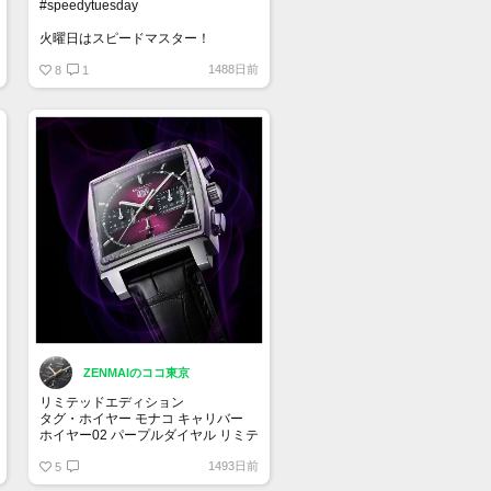
#speedytuesday
火曜日はスピードマスター！
1488日前
8
1
ZENMAIのココ東京
リミテッドエディション
タグ・ホイヤー モナコ キャリバー
ホイヤー02 パープルダイヤル リミテ
ッドエディション
1493日前
自動巻クロノグラフ - 直径39 mm
5
CBL2118.FC6518