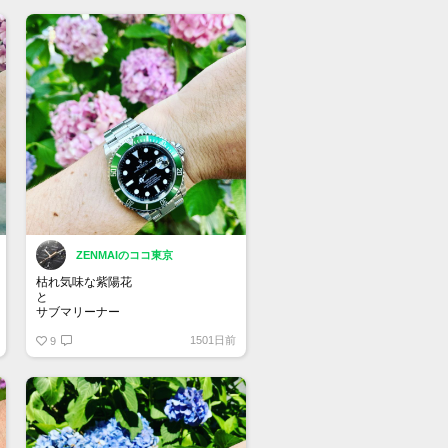
¥ 847,000
パープル来そうですよね！
ZENMAIのココ東京
枯れ気味な紫陽花
と
サブマリーナー
1501日前
9