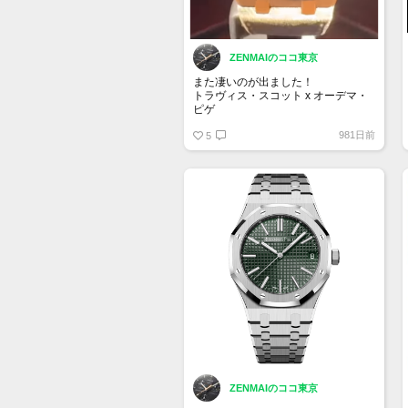
ZENMAIのココ東京
また凄いのが出ました！
トラヴィス・スコット x オーデマ・
ピゲ
26585CM.OO.D301VE.01
981日前
ロイヤルオーク パーペチュアルカレ
5
ンダー オープンワーク “カクタス・
ジャック” 限定200本
ZENMAIのココ東京