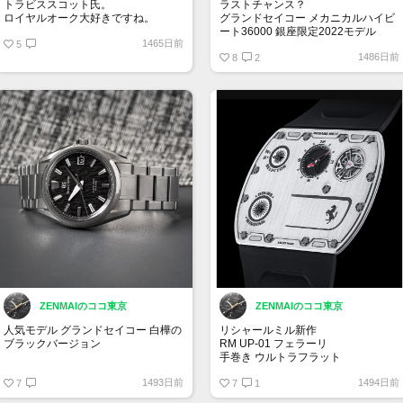
トラビススコット氏。
ラストチャンス？
ロイヤルオーク大好きですね。
グランドセイコー メカニカルハイビ
ート36000 銀座限定2022モデル
1465日前
5
770,000円
1486日前
お一人さま1点限り
8
2
申し込み： 7月13日～ 8月2日
購入場所： 銀座三越 本館1階 ザ・ス
テージ
ご購入期間までにエムアイカードの
ご準備をお願いいたします。
ZENMAIのココ東京
ZENMAIのココ東京
人気モデル グランドセイコー 白樺の
リシャールミル新作
ブラックバージョン
RM UP-01 フェラーリ
手巻き ウルトラフラット
SLGH017
1493日前
1494日前
Evolution 9 Collection
7
厚さわずか1.75mm
7
1
1,210,000 円（税込）