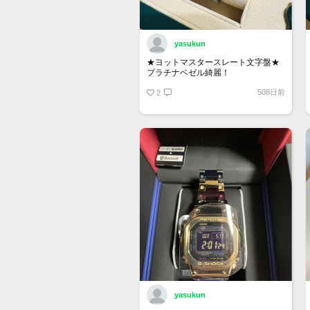
yasukun
★ヨットマスタースレート文字盤★
プラチナベゼル綺麗！
508日前
2
yasukun