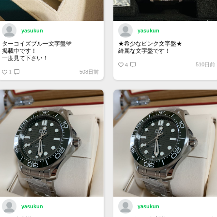
yasukun
yasukun
ターコイズブルー文字盤🩵
★希少なピンク文字盤★
掲載中です！
綺麗な文字盤です！
一度見て下さい！
510日前
4
508日前
1
yasukun
yasukun