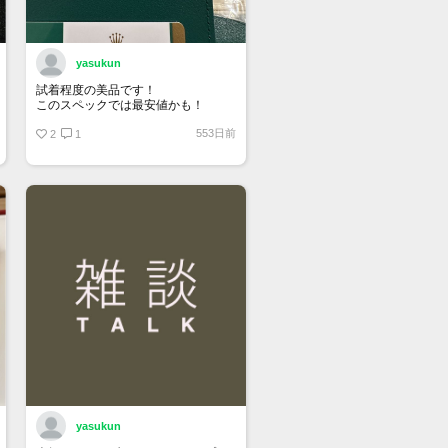
yasukun
試着程度の美品です！
このスペックでは最安値かも！
553日前
2
1
yasukun