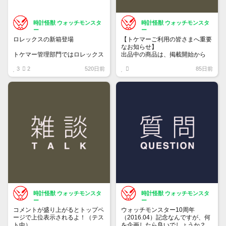
時計怪獣 ウォッチモンスタ
時計怪獣 ウォッチモンスタ
ー
ー
ロレックスの新箱登場
【トケマーご利用の皆さまへ重要
なお知らせ】
トケマー管理部門ではロレックス
出品中の商品は、掲載開始から
の空箱を販売しています
60日が経過すると自動的に1度
3
2
520日前
85日前
・旧デザイン Mサイズ 2.5万円 /
「下書き」へ戻ります。
Sサイズ 2.25
トップページでお気に入り登録が
・旧々デザイン（薄緑）M/Sサイ
できるようになりました。
ズ 1.65
詳しくはマイページ＞お知らせを
・岩デザイン マクラ/Ｃリング
ご確認ください。
1.5
中古になりますのでキズ・汚れな
どダメージ劣化あります
時計怪獣 ウォッチモンスタ
時計怪獣 ウォッチモンスタ
ー
ー
コメントが盛り上がるとトップペ
ウォッチモンスター10周年
ージで上位表示されるよ！（テス
（2016.04）記念なんですが、何
ト中）
を企画したら良いでしょうか？