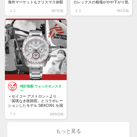
海外マーケットもクリスマス休暇
ロレックスの相場がやや下がり気
もあり沈黙。
味
1
967日前
1
991日前
年末にかけて相場下がりそうで
す。
時計怪獣 ウォッチモンスタ
ー
＜セイコー アストロン＞より、
「国境なき医師団」とコラボレー
ションしたモデル SBXC091 を国
内限定500 本発売
7
1855日前
発売予定日 8月 6 日（金）
希望小売価格 330,000 円（税
込）
もっと見る