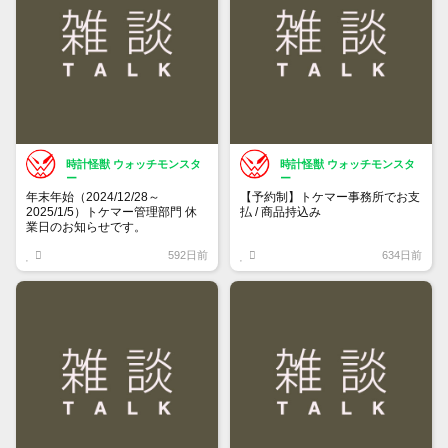
時計怪獣 ウォッチモンスタ
時計怪獣 ウォッチモンスタ
ー
ー
年末年始（2024/12/28～
【予約制】トケマー事務所でお支
2025/1/5）トケマー管理部門 休
払 / 商品持込み
業日のお知らせです。
https://www.tokemar.com/reservation/
592日前
634日前
トケマー管理部門は2024年12月
28日（土）～2025年01月05日
フォームからご予約ください！
（日）まで休業致します。
※土日祝日は行っておりません
詳しくは↓
https://www.tokemar.com/202412202501/