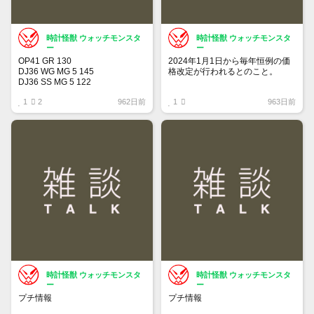
時計怪獣 ウォッチモンスタ
時計怪獣 ウォッチモンスタ
ー
ー
OP41 GR 130
2024年1月1日から毎年恒例の価
DJ36 WG MG 5 145
格改定が行われるとのこと。
DJ36 SS MG 5 122
DJ36 SS MG 3 104
チューダーも同じタイミングの可
1
2
962日前
1
963日前
DJ41 WG WT 5 164
能性があります。
00LN BK 21 375
BLRO 5 20 313
何％くらい上がるのか・・・
BLNR 5 21 244
SUBD 23 182
時計怪獣 ウォッチモンスタ
時計怪獣 ウォッチモンスタ
ー
ー
プチ情報
プチ情報