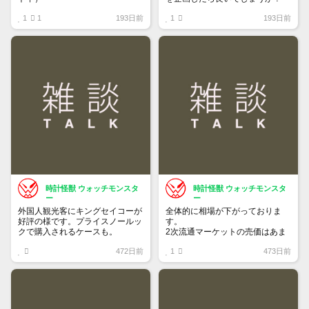
1
1
193日前
1
193日前
時計怪獣 ウォッチモンスタ
時計怪獣 ウォッチモンスタ
ー
ー
外国人観光客にキングセイコーが
全体的に相場が下がっておりま
好評の様です。プライスノールッ
す。
クで購入されるケースも。
2次流通マーケットの売価はあま
り落ちてないため気付きにくいで
472日前
1
473日前
すが、6桁スポーツはじめ、ドレ
ス系も思っている10％は下にな
っていると思います。