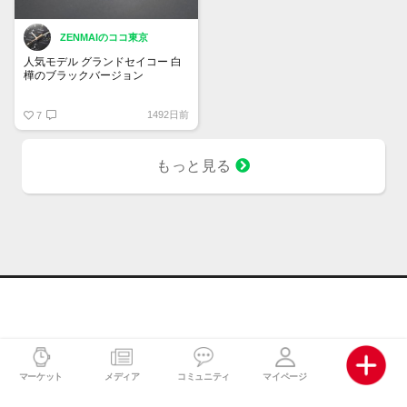
ZENMAIのココ東京
人気モデル グランドセイコー 白
樺のブラックバージョン
SLGH017
1492日前
Evolution 9 Collection
7
1,210,000 円（税込）
2022年8月発売予定
もっと見る
マーケット
メディア
コミュニティ
マイページ