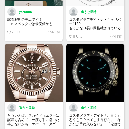
yasukun
逢うと零時
試着程度の美品です！
コスモグラフデイトナ・キャリバ
このスペックでは最安値かも！
ー4130
もうかなり長い間搭載されている
554日前
2
1
老舗キャリバーですね。デイトナ
1472日前
はスポーツROLEXのフラッグシ
8
1
ップモデル。そのデイトナが最古
参のムーブメントというのは、や
はり違和感がありますね。来
年……山が動きますかね？
逢うと零時
逢うと零時
そういえば、スカイドゥエラーは
コスモグラフ・デイトナ。良くも
試着も含めて、一度も手に巻いた
悪くも目立ってしまう存在。「な
事がないかも。エバーローズゴー
かなか手に入らない」 「定価で
ルドにチョコレートブラック文字
買えればすぐに転売利益が出