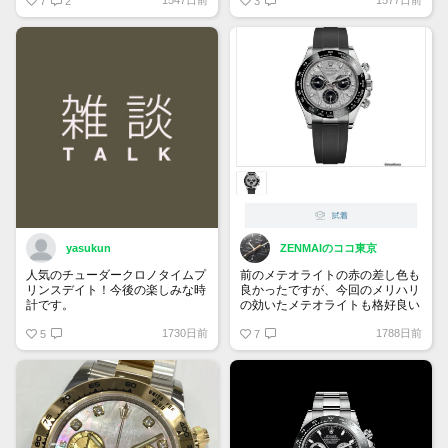
ッドストックです。ニヤニヤ
7
2
3
※画像はコラです
yasukun
ZENMAIのココ東京
人気のチューダークロノタイムプ
前のメテオライトの赤の差し色も
リンスデイト！今後の楽しみな時
良かったですが、今回のメリハリ
計です。
の効いたメテオライトも格好良い
ですね！
1730日前
1788日前
5
ご祝儀相場なのかも知れません
7
が、海外ではかなりの値段が付い
ています。