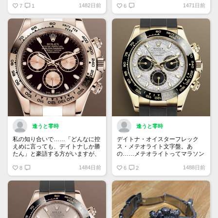
1482日前
1471日前
盤。同じ配色のデイトナとどっち
7
1
る」 「店員さんに好かれないと
6
が格上かな？
売ってもらえない」 「リーマン
ショックで定価割れした」…etc
しかしながら……やっぱりカッコ
いいですね。
逢うと零時
逢うと零時
私の知り合いで……「どんなに控
デイトナ・オイスターフレック
えめに言っても、デイトナしか勝
ス・メテオライト文字盤。あ
たん」と豪語する方がいますが、
の……メテオライトってマラソン
皆様はどう思われますか……？
で買えるんですかね？そもそも年
1484日前
1488日前
ま、多少分からなくもない気がし
8
間、何本日本に入ってくるの
6
2
ますけども。
か・・・