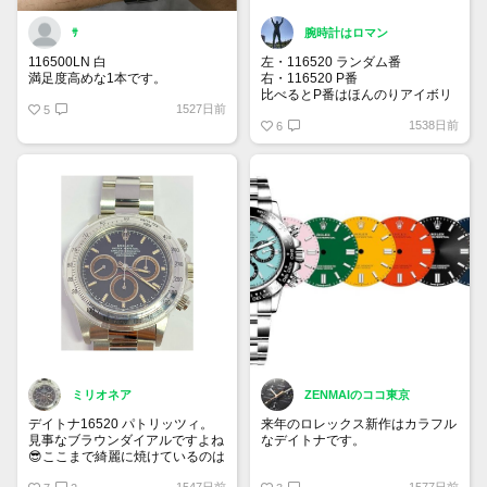
ｻ
腕時計はロマン
116500LN 白
左・116520 ランダム番
満足度高めな1本です。
右・116520 P番
比べるとP番はほんのりアイボリ
1527日前
5
ーがかっているように見えません
1538日前
か？笑
6
P・K・Y番の一部のモデルに見ら
れるアイボリーダイアル。濃〜い
アイボリーだと凄い金額になりま
す、、
ミリオネア
ZENMAIのココ東京
デイトナ16520 パトリッツィ。
来年のロレックス新作はカラフル
見事なブラウンダイアルですよね
なデイトナです。
😎ここまで綺麗に焼けているのは
あまり見ないですね！ちなみにデ
間違いありません（確信
1547日前
1577日前