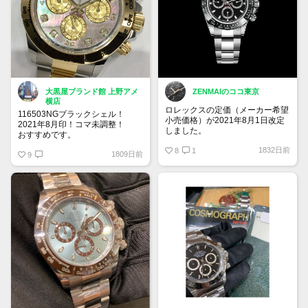
大黒屋ブランド館 上野アメ
ZENMAIのココ東京
横店
ロレックスの定価（メーカー希望
116503NGブラックシェル！
小売価格）が2021年8月1日改定
2021年8月印！コマ未調整！
しました。
おすすめです。
全体的に5％前後上がっていま
1832日前
す。
8
1
1809日前
9
116500LNは1,457,500円に。