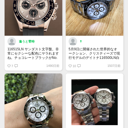
逢うと零時
ｻ
116515LN サンダスト文字盤。非
5月9日に開催された世界的なオ
常にセクシーな配色にヤラれます
ークション、クリスティーズで現
ね。チョコレートブラックがNo.
行モデルのデイトナ116500LN白
1だと信じてきましたが、これは
が日本円にして約920万円で落札
1490日前
1507日前
一本取られました。いやはや美し
7
されたそうです。
10
い。かつて青文字盤やピンク文字
来年廃盤の期待からにしてもさす
盤は人気がありませんでしたが、
がに高すぎますね。
ROLEXはリメイクも達者です
来年ディスコン筆頭候補のデイト
ね。
ナですが、いつ相場が上向くのか
目が離せません。