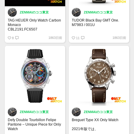
ZENMAIのココ東京
ZENMAIのココ東京
TAG HEUER Only Watch Carbon
TUDOR Black Bay GMT One.
Monaco
M7983 / 001U
CBL2191.FC6507
ホイヤーキャリバー02
エイジドスティールのブラックベ
1863日前
1863日前
金属製のブレスレットを思わせる
8
イGMTワン格好良いですね。
11
ハンドメイドレザー
41mm
キャリバーMT5652-1U
ZENMAIのココ東京
ZENMAIのココ東京
Defy Double Tourbillon Felipe
Breguet Type XX Only Watch
Pantone – Unique Piece for Only
Watch
2021年版では、
1950年代と1960年代のタイプXX