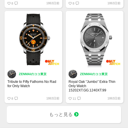
1863日前
1863日前
8
クロノグラフの民間版に敬意を表
8
して、この象徴的なブレゲ時計の
視覚的および機械的コードを、直
径38.30 mmのスチールケースの
ように細心の注意を払って再現し
ています。
ZENMAIのココ東京
ZENMAIのココ東京
Tribute to Fifty Fathoms No Rad
Royal Oak “Jumbo” Extra-Thin
for Only Watch
Only Watch
15202XT.GG.1240XT.99
筋ジストロフィーに対するモナコ
1863日前
1863日前
協会を支援しユニークなトリビュ
8
最後の15202でありキャリバー
11
ート・トゥ・フィフティ・ファゾ
2121を搭載した最後のユニーク
ムス・ノー・ラッドモデルを捧げ
ピースです
ることを選択しました。
チタンとパラジウムベースの合金
もっと見る
であるバルクメタリックガラスを
組み合わせた素材