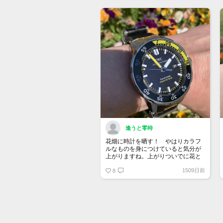
特徴である鮮やかな黄色に合わせた
つもりです…😎
逢うと零時
花畑に時計を晒す！ やはりカラフ
ルなものを身につけていると気分が
上がりますね。上がりついでに花と
戯れて気分爆上げしてきまた。蜂が
1509日前
手にとまったけどミツバチだったか
8
らセーフ🐝