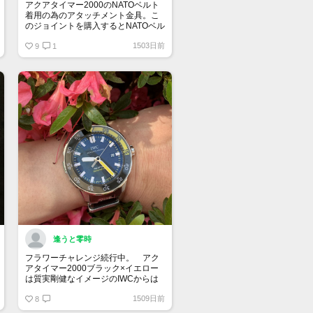
アクアタイマー2000のNATOベルト
着用の為のアタッチメント金具。こ
のジョイントを購入するとNATOベル
トやその他のベルトをワンタッチで
1503日前
着脱することができ、この時計の活
9
1
躍の場が一気に広がります。これは
買って良かったすぐれもの😆
逢うと零時
フラワーチャレンジ続行中。 アク
アタイマー2000ブラック×イエロー
は質実剛健なイメージのIWCからは
少し意外なデザイン。しかし実用性
1509日前
は抜群です。
8