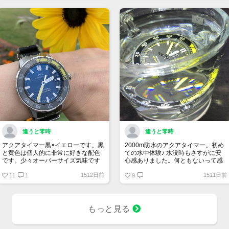
逢うと零時
逢うと零時
アクアタイマー黒×イエローです。黒
2000m防水のアクアタイマー。初め
と黄色は個人的に非常に好きな配色
ての水中体験♪ 水没時もさすがに安
です。少々オーバーサイズ気味です
心感ありました。何ともないって感
が、発色が強烈で気に入っていま
じですね。しかし金属のカタマリな
1512日前
1511日前
す。
11
1
ので海の中で落としたら、海底まで
9
一直線ですね。
もっと見る