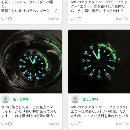
お花チャレンジ、ラベンダーの場
IWCのアクアタイマー2000・ブラッ
合。
ク×イエロー。光を蓄積した状態な
素晴らしい香りのラベンダーと、ブ
ら、少し暗い場所に行っただけで、
ラック×イエローのサファイアクリス
この輝き😆
1499日前
1502日前
タル？
7
黄色と緑の2色発光が実にお見事🌕
7
逢うと零時
逢うと零時
水中に落としても、この発光力💡
IWCのアクアタイマー。ブラック×イ
しかも、かなり長い時間光っており
エローは強烈なルミノバ発光。なん
ます、これは潜水時の心強い味方に
と6層にルミノバ塗料を重ねたという
なりますね。まぁ私は酸素ボンベ担
徹底ぶり。少し光を当てれば、暗闇
1506日前
1508日前
いで海に入る事は無いんですけどね
9
でこの視認性🔦🚨
9
😆