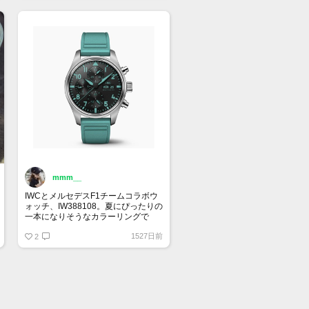
mmm__
IWCとメルセデスF1チームコラボウ
ォッチ、IW388108。夏にぴったりの
一本になりそうなカラーリングで
す！
1527日前
2