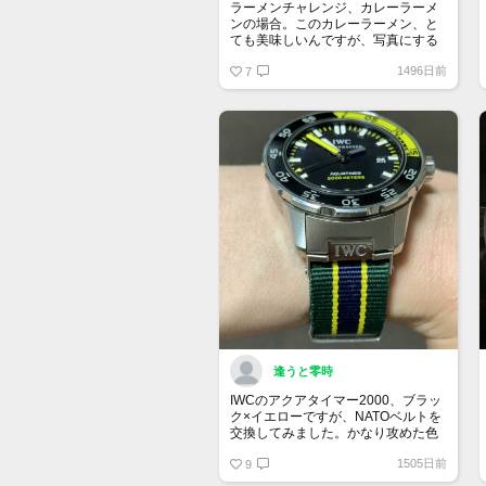
ラーメンチャレンジ、カレーラーメ
ンの場合。このカレーラーメン、と
ても美味しいんですが、写真にする
と………なんか…アレですね。とて
1496日前
も…アレ。
7
逢うと零時
IWCのアクアタイマー2000、ブラッ
ク×イエローですが、NATOベルトを
交換してみました。かなり攻めた色
味ですが、如何でしょうか。なんと
1505日前
なくサッカーのブラジルカラーのよ
9
うに見えますが、この時計の最大の