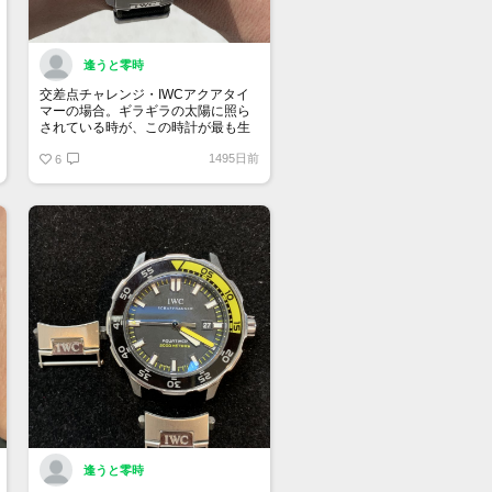
逢うと零時
交差点チャレンジ・IWCアクアタイ
マーの場合。ギラギラの太陽に照ら
されている時が、この時計が最も生
き生きする時です。
1495日前
6
逢うと零時