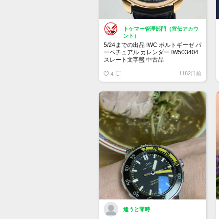
トケマー管理部門（宣伝アカウ
ント）
5/24までの出品 IWC ポルトギーゼ パ
ーペチュアル カレンダー IW503404
スレート文字盤 中古品
1182日前
販売価格:2,580,000円（2023年5月
4
15日13時10分現在）
逢うと零時