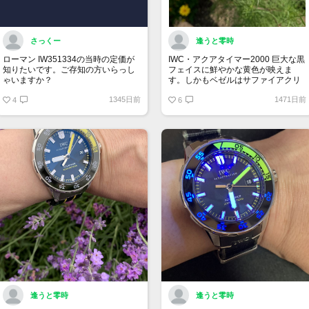
さっくー
逢うと零時
ローマン IW351334の当時の定価が
IWC・アクアタイマー2000 巨大な黒
知りたいです。ご存知の方いらっし
フェイスに鮮やかな黄色が映えま
ゃいますか？
す。しかもベゼルはサファイアクリ
スタルが全面にセットされており、
1345日前
1471日前
4
非常に強い光沢を放ちます。鮮やか
6
なコスモスとの相性もバッチリで
す。
逢うと零時
逢うと零時