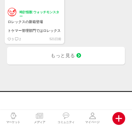
時計怪獣 ウォッチモンスタ
ー
ロレックスの新箱登場
トケマー管理部門ではロレックス
の空箱を販売しています
521日前
・旧デザイン Mサイズ 2.5万円 /
3
2
Sサイズ 2.25
・旧々デザイン（薄緑）M/Sサイ
ズ 1.65
もっと見る
・岩デザイン マクラ/Ｃリング
1.5
中古になりますのでキズ・汚れな
どダメージ劣化あります
マーケット
メディア
コミュニティ
マイページ