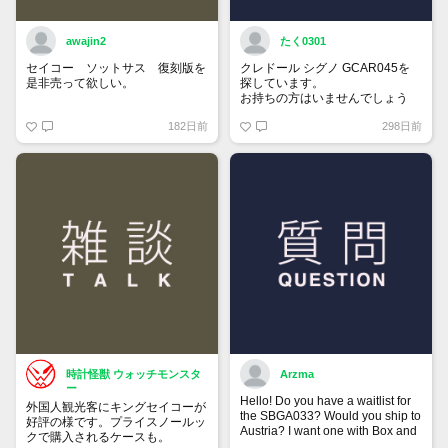
awajin2
たく0301
セイコー ソットサス 復刻版を
クレドール シグノ GCAR045を
是非売って欲しい。
探しています。
お持ちの方はいませんでしょう
か。
182日前
298日前
時計怪獣 ウォッチモンスタ
Arzma
ー
Hello! Do you have a waitlist for
外国人観光客にキングセイコーが
the SBGA033? Would you ship to
好評の様です。プライスノールッ
Austria? I want one with Box and
クで購入されるケースも。
Papers.