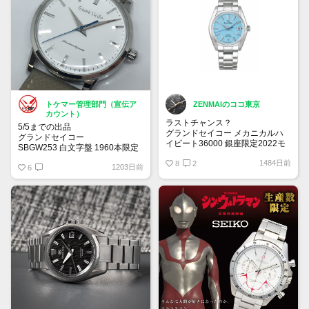
トケマー管理部門（宣伝ア
ZENMAIのココ東京
カウント）
ラストチャンス？
5/5までの出品
グランドセイコー メカニカルハ
グランドセイコー
イビート36000 銀座限定2022モ
SBGW253 白文字盤 1960本限定
デル
モデル 手巻き 中古品
1484日前
770,000円
8
2
1203日前
【トケマー宅配出品（出品代
6
お一人さま1点限り
行）】 20230405
800,000 円
申し込み： 7月13日～ 8月2日
購入場所： 銀座三越 本館1階
ザ・ステージ
ご購入期間までにエムアイカード
のご準備をお願いいたします。