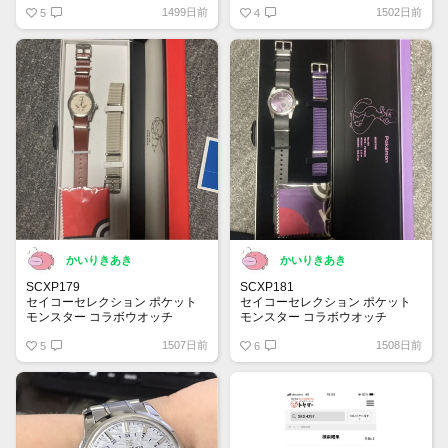
1499日前
1502日前
スターの由来は頑丈でタフさが特
5
グラフ」から”ヴィンテージ感“を
4
徴の為です✨
再現し作られました！SARY192
梅雨も明け、オレンジ色の文字盤
はダイヤルの9時位置がスケルト
が熱い太陽とマッチして、この夏
ン構造になりムーブメントが覗き
ピッタリの一本です。視認性も高
込めるモデルになります
い！
かいりきあき
かいりきあき
SCXP179
SCXP181
セイコーセレクション ポケット
セイコーセレクション ポケット
モンスター コラボウオッチ
モンスター コラボウオッチ
ミューツーに続き人気のイーブイ
ミュウツーが針中心(ハリチュー)
1507日前
1508日前
ですが他に着けてる人は見た事が
5
を掴む独自のデザイン
6
無いです
箱はマスターボールの見た目です
箱はモンスターボールの見た目で
す