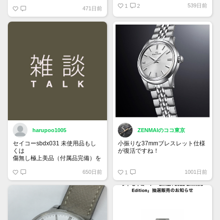
539日前
1
2
471日前
harupoo1005
ZENMAIのココ東京
セイコーsbdx031 未使用品もし
小振りな37mmブレスレット仕様
くは
が復活ですね！
傷無し極上美品（付属品完備）を
35万円程度で探しています。
グランドセイコー SBGW305
650日前
1001日前
1