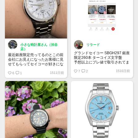
小さな時計屋さん（渋谷
リラード
店）
グランドセイコー SBGH297 銀座
最近銀座限定売ってるのとこの前
限定260本 ターコイズ文字盤
会社にお見えになったお客様に見
予想以上にプレ値で取引されてま
せてもらってセイコーが好きにな
すね！
ってしまってまんまと買ってしま
1516日前
純粋に綺麗な文字盤だから欲しか
7
2
1511日前
ったｗｗｗｗｗ
6
1
ったなー
セイコーって本当に和で素敵で
す、他にも買い揃えます！