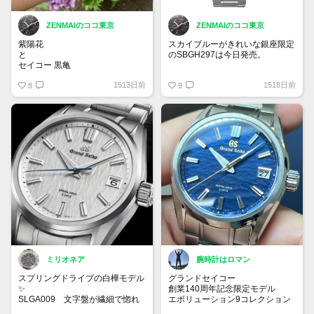
ZENMAIのココ東京
ZENMAIのココ東京
紫陽花
スカイブルーがきれいな銀座限定
と
のSBGH297は今日発売。
セイコー 黒亀
予約枠は完売してますが、旧銀座
1513日前
1518日前
8
和光のセイコーハウスギンザで当
9
日枠があるかも！
ミリオネア
腕時計はロマン
スプリングドライブの白樺モデル
グランドセイコー
✨
創業140周年記念限定モデル
SLGA009 文字盤が繊細で惚れ
エボリューション9コレクション
惚れしてしまいます。
SLGA007