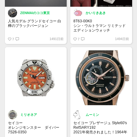
ZENMAIのココ東京
かいりきあき
人気モデル グランドセイコー 白
8T63-00K0
樺のブラックバージョン
シン・ウルトラマン リミテッド
エディションウォッチ
SLGH017
大真面目です
1491日前
1494日前
Evolution 9 Collection
7
まだ見かけた事はありません
7
1,210,000 円（税込）
2022年8月発売予定
ミリオネア
ムーミン
セイコー
セイコー プレザージュ Style60's
オレンジモンスター ダイバー
RefSARY192
7S26-0350
2021年発売されました！1964年
海外向けに製造された商品。モン
に発売された「クラウン クロノ