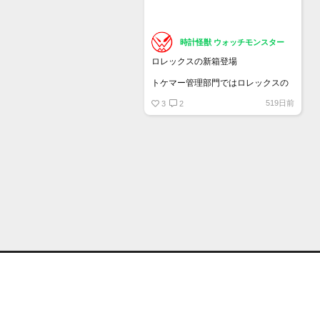
時計怪獣 ウォッチモンスター
ロレックスの新箱登場
トケマー管理部門ではロレックスの
空箱を販売しています
519日前
・旧デザイン Mサイズ 2.5万円 / Sサ
3
2
イズ 2.25
・旧々デザイン（薄緑）M/Sサイズ
1.65
・岩デザイン マクラ/Ｃリング 1.5
中古になりますのでキズ・汚れなど
ダメージ劣化あります