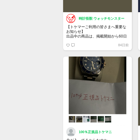
時計怪獣 ウォッチモンスター
【トケマーご利用の皆さまへ重要な
お知らせ】
出品中の商品は、掲載開始から60日
が経過すると自動的に1度「下書き」
84日前
へ戻ります。
トップページでお気に入り登録がで
きるようになりました。
詳しくはマイページ＞お知らせをご
確認ください。
100％正規品トケマニ