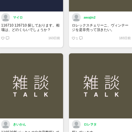
マイロ
awajin2
116710 126710 探しております。相
ロレックスチェリーニ、ヴィンテー
場は、どのくらいでしょうか？
ジを是非売って頂きたい。
163日前
183日前
1
きいかん
ロレヲタ