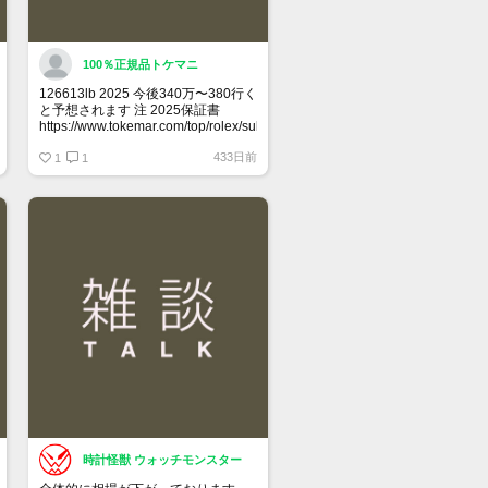
100％正規品トケマニ
126613lb 2025 今後340万〜380行く
と予想されます 注 2025保証書
https://www.tokemar.com/top/rolex/submariner/166613lb-
2025/ @Watch_Monster_より
433日前
1
1
マジ上がる予想しかない
時計怪獣 ウォッチモンスター