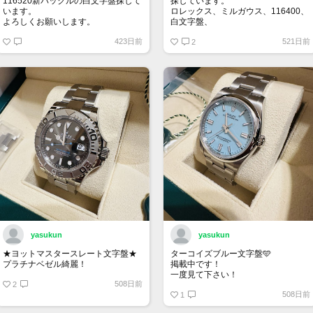
116520新バックルの白文字盤探して
探しています。
います。
ロレックス、ミルガウス、116400、
よろしくお願いします。
白文字盤、
外装はノンポリッシュの状態で、付
423日前
521日前
属品は完備の状態を希望します。
2
お値段140万～170万位でよろしくお
願いいたします。
yasukun
yasukun
★ヨットマスタースレート文字盤★
ターコイズブルー文字盤🩵
プラチナベゼル綺麗！
掲載中です！
一度見て下さい！
508日前
2
508日前
1