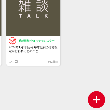
時計怪獣 ウォッチモンスター
2024年1月1日から毎年恒例の価格改
定が行われるとのこと。
チューダーも同じタイミングの可能
962日前
性があります。
1
何％くらい上がるのか・・・