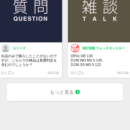
カリーズ
時計怪獣 ウォッチモンスター
出品のみで購入したことがないので
OP41 GR 130
すが、こちらでの検品は真贋判定を
DJ36 WG MG 5 145
含むのでしょうか？
DJ36 SS MG 5 122
DJ36 SS MG 3 104
925日前
961日前
1
2
DJ41 WG WT 5 164
1
2
00LN BK 21 375
BLRO 5 20 313
BLNR 5 21 244
SUBD 23 182
もっと見る