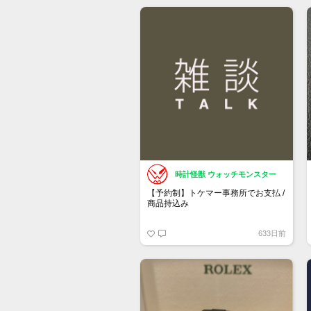
もし売却を検討している方がいまし
たら、お声がけ頂けたら幸いです。
時計怪獣 ウォッチモンスター
【予約制】トケマー事務所でお支払 /
商品持込み
https://www.tokemar.com/reservation/
633日前
フォームからご予約ください！
※土日祝日は行っておりません