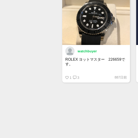
watchbuyer
ROLEX ヨットマスター 226659で
す。
415万円ぐらいでここで売りに出そ
887日前
うかと思っています。
1
3
出品が承認されたら販売します。
興味ある人はご連絡ください。