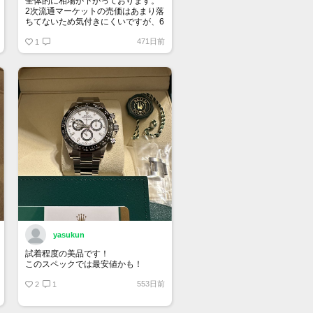
全体的に相場が下がっております。
2次流通マーケットの売価はあまり落
ちてないため気付きにくいですが、6
桁スポーツはじめ、ドレス系も思っ
471日前
ている10％は下になっていると思い
1
ます。
yasukun
試着程度の美品です！
このスペックでは最安値かも！
553日前
2
1