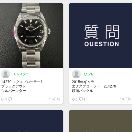
モンスター
むっち
14270 エクスプローラー1
2015年ギャラ
ブラックアウト
エクスプローラー 214270
シルバーレター
鏡面バックル
先端ドット
716日前
794日前
オールトリチウム
5
思い出の年に製造されてるエクスプ
1
1
ローラー1を探しております。
売却を考えてらっしゃる方、是非お
声掛けお願い致します。
保存状況により価格交渉させて頂き
ます。