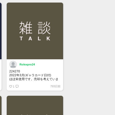
Rolexpro24
224270
2022年3月(ギャラカード日付)
ほぼ未使用です。売却を考えていま
す。
793日前
関心ある方、メッセージください
1