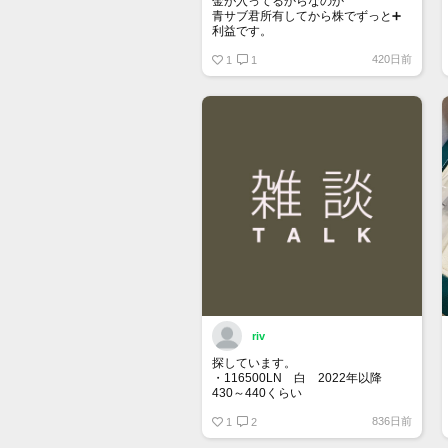
金が入ってるからなのか
青サブ君所有してから株でずっと➕
利益です。
オススメ日本株その①
420日前
銘柄番号7932 ニッピ
1
1
配当
1株に633円
100株→63300円
1000株→633万円
10000株→6330万円
買って①年間所有するだけで
株価が下がっても、上がっても
riv
探しています。
・116500LN 白 2022年以降
430～440くらい
・116400GV 黒 なるべく高年
836日前
式 120くらい
1
2