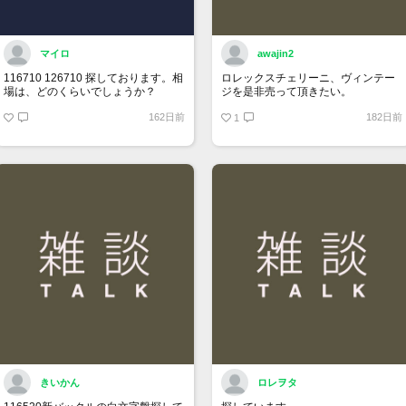
マイロ
awajin2
116710 126710 探しております。相
ロレックスチェリーニ、ヴィンテー
場は、どのくらいでしょうか？
ジを是非売って頂きたい。
162日前
182日前
1
きいかん
ロレヲタ