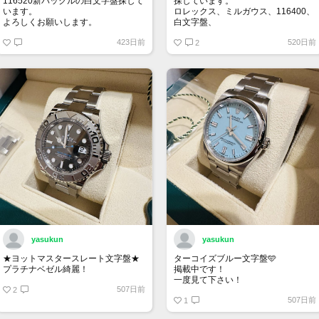
116520新バックルの白文字盤探して
探しています。
います。
ロレックス、ミルガウス、116400、
よろしくお願いします。
白文字盤、
外装はノンポリッシュの状態で、付
423日前
520日前
属品は完備の状態を希望します。
2
お値段140万～170万位でよろしくお
願いいたします。
yasukun
yasukun
★ヨットマスタースレート文字盤★
ターコイズブルー文字盤🩵
プラチナベゼル綺麗！
掲載中です！
一度見て下さい！
507日前
2
507日前
1