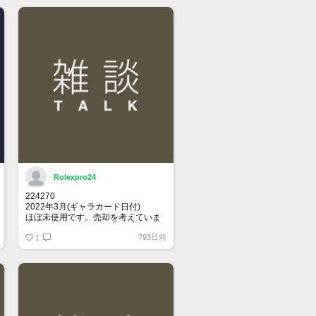
Rolexpro24
224270
2022年3月(ギャラカード日付)
ほぼ未使用です。売却を考えていま
す。
793日前
関心ある方、メッセージください
1