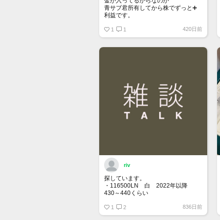
金が入ってるからなのか
青サブ君所有してから株でずっと➕
利益です。
オススメ日本株その①
420日前
銘柄番号7932 ニッピ
1
1
配当
1株に633円
100株→63300円
1000株→633万円
10000株→6330万円
買って①年間所有するだけで
株価が下がっても、上がっても
riv
探しています。
・116500LN 白 2022年以降
430～440くらい
・116400GV 黒 なるべく高年
836日前
式 120くらい
1
2