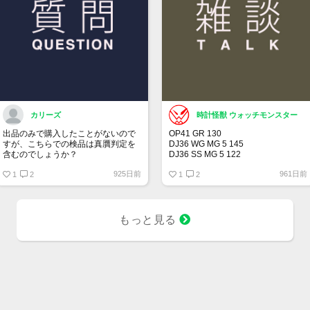
カリーズ
時計怪獣 ウォッチモンスター
出品のみで購入したことがないので
OP41 GR 130
すが、こちらでの検品は真贋判定を
DJ36 WG MG 5 145
含むのでしょうか？
DJ36 SS MG 5 122
DJ36 SS MG 3 104
925日前
961日前
1
2
DJ41 WG WT 5 164
1
2
00LN BK 21 375
BLRO 5 20 313
BLNR 5 21 244
SUBD 23 182
もっと見る