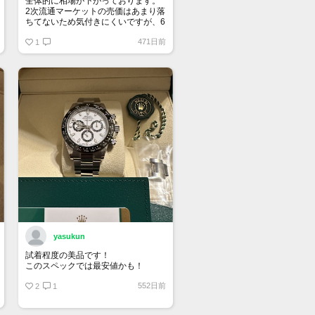
全体的に相場が下がっております。
2次流通マーケットの売価はあまり落
ちてないため気付きにくいですが、6
桁スポーツはじめ、ドレス系も思っ
471日前
ている10％は下になっていると思い
1
ます。
yasukun
試着程度の美品です！
このスペックでは最安値かも！
552日前
2
1