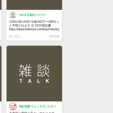
100％正規品トケマニ
126613lb 2025 今後340万〜380行く
と予想されます 注 2025保証書
https://www.tokemar.com/top/rolex/submariner/166613lb-
2025/ @Watch_Monster_より
432日前
1
1
マジ上がる予想しかない
時計怪獣 ウォッチモンスター