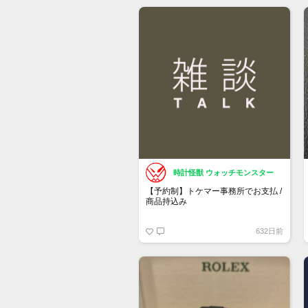
もし売却を検討している方がいまし
たら、お声がけ頂けたら幸いです。
時計怪獣 ウォッチモンスター
【予約制】トケマー事務所でお支払 /
商品持込み
https://www.tokemar.com/reservation/
632日前
フォームからご予約ください！
※土日祝日は行っておりません