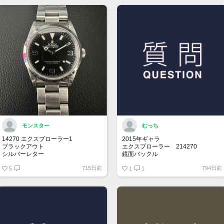
モンスター
むっち
14270 エクスプローラー1
2015年ギャラ
ブラックアウト
エクスプローラー 214270
シルバーレター
鏡面バックル
先端ドット
715日前
794日前
オールトリチウム
5
思い出の年に製造されてるエクスプ
1
1
ローラー1を探しております。
売却を考えてらっしゃる方、是非お
声掛けお願い致します。
保存状況により価格交渉させて頂き
ます。