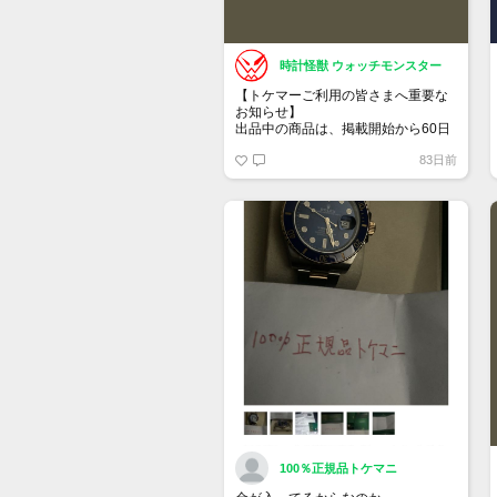
時計怪獣 ウォッチモンスター
【トケマーご利用の皆さまへ重要な
お知らせ】
出品中の商品は、掲載開始から60日
が経過すると自動的に1度「下書き」
83日前
へ戻ります。
トップページでお気に入り登録がで
きるようになりました。
詳しくはマイページ＞お知らせをご
確認ください。
100％正規品トケマニ