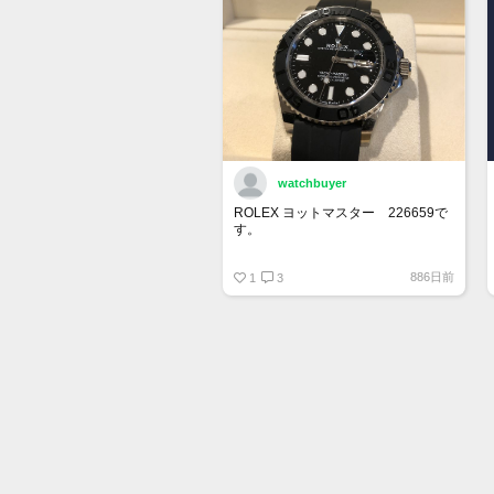
watchbuyer
ROLEX ヨットマスター 226659で
す。
415万円ぐらいでここで売りに出そ
886日前
うかと思っています。
1
3
出品が承認されたら販売します。
興味ある人はご連絡ください。