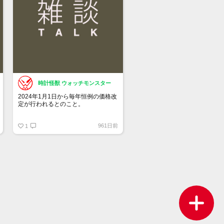
時計怪獣 ウォッチモンスター
2024年1月1日から毎年恒例の価格改
定が行われるとのこと。
チューダーも同じタイミングの可能
961日前
性があります。
1
何％くらい上がるのか・・・