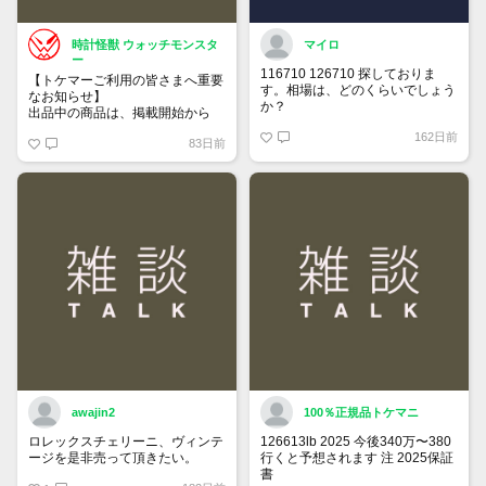
時計怪獣 ウォッチモンスタ
マイロ
ー
116710 126710 探しておりま
【トケマーご利用の皆さまへ重要
す。相場は、どのくらいでしょう
なお知らせ】
か？
出品中の商品は、掲載開始から
60日が経過すると自動的に1度
162日前
83日前
「下書き」へ戻ります。
トップページでお気に入り登録が
できるようになりました。
詳しくはマイページ＞お知らせを
ご確認ください。
awajin2
100％正規品トケマニ
ロレックスチェリーニ、ヴィンテ
126613lb 2025 今後340万〜380
ージを是非売って頂きたい。
行くと予想されます 注 2025保証
書