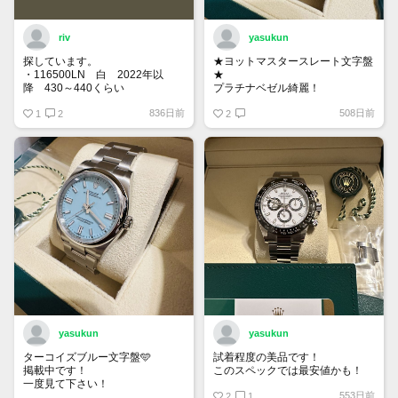
riv
yasukun
探しています。
★ヨットマスタースレート文字盤
・116500LN 白 2022年以
★
降 430～440くらい
プラチナベゼル綺麗！
・116400GV 黒 なるべく高年
836日前
508日前
式 120くらい
1
2
2
もし売却を検討している方がいま
したら、お声がけ頂けたら幸いで
す。
yasukun
yasukun
ターコイズブルー文字盤🩵
試着程度の美品です！
掲載中です！
このスペックでは最安値かも！
一度見て下さい！
553日前
2
1