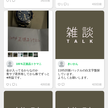
182日前
1
https://www.tokemar.com/top/rolex/su
432日前
2025/ @Watch_Monster_より
1
1
マジ上がる予想しかない
100％正規品トケマニ
きいかん
金が入ってるからなのか
116520新バックルの白文字盤探
青サブ君所有してから株でずっと
しています。
➕利益です。
よろしくお願いします。
オススメ日本株その①
420日前
423日前
銘柄番号7932 ニッピ
1
1
配当
1株に633円
100株→63300円
1000株→633万円
10000株→6330万円