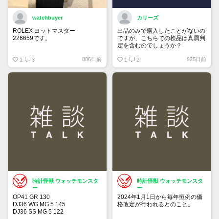
watchbuyer
カリーズ
ROLEX ヨットマスター
出品のみで購入したことがないの
226659です。
ですが、こちらでの検品は真贋判
定を含むのでしょうか？
415万円ぐらいでここで売りに出
886日前
925日前
そうかと思っています。
1
3
1
2
出品が承認されたら販売します。
興味ある人はご連絡ください。
時計怪獣 ウォッチモンスタ
時計怪獣 ウォッチモンスタ
ー
ー
OP41 GR 130
2024年1月1日から毎年恒例の価
DJ36 WG MG 5 145
格改定が行われるとのこと。
DJ36 SS MG 5 122
DJ36 SS MG 3 104
チューダーも同じタイミングの可