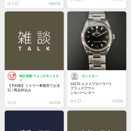
508日前
1
時計怪獣 ウォッチモンスタ
モンスター
ー
14270 エクスプローラー1
【予約制】トケマー事務所でお支
ブラックアウト
払 / 商品持込み
シルバーレター
先端ドット
https://www.tokemar.com/reservation/
715日前
オールトリチウム
5
632日前
フォームからご予約ください！
※土日祝日は行っておりません