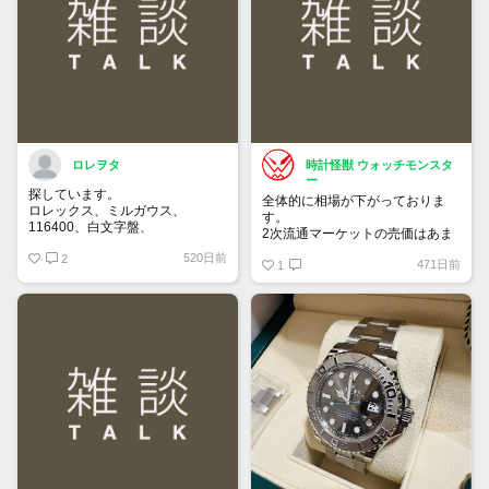
買って①年間所有するだけで
株価が下がっても、上がっても
ロレヲタ
時計怪獣 ウォッチモンスタ
ー
探しています。
全体的に相場が下がっておりま
ロレックス、ミルガウス、
す。
116400、白文字盤、
2次流通マーケットの売価はあま
外装はノンポリッシュの状態で、
り落ちてないため気付きにくいで
520日前
付属品は完備の状態を希望しま
2
471日前
すが、6桁スポーツはじめ、ドレ
1
す。
ス系も思っている10％は下にな
お値段140万～170万位でよろし
っていると思います。
くお願いいたします。