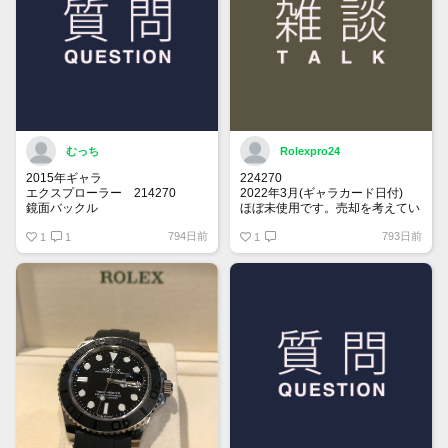
むっち
Rolexpro24
2015年ギャラ
224270
エクスプローラー 214270
2022年3月(ギャラカード日付)
鏡面バックル
ほぼ未使用です。売却を考えてい
ます。
794日前
793日前
思い出の年に製造されてるエクス
1
1
関心ある方、メッセージください
1
プローラー1を探しております。
売却を考えてらっしゃる方、是非
お声掛けお願い致します。
保存状況により価格交渉させて頂
きます。