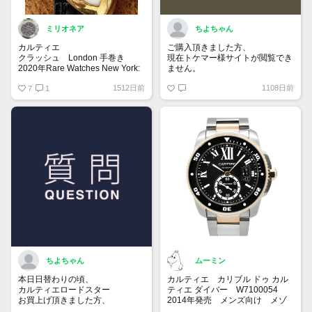
ミリオネア
ちよちゃん
カルティエ
ご購入頂きました方、
クラッシュ London 手巻き
現在トケマー様サイトが閲覧でき
2020年Rare Watches New York:
ません。
Onlineのオークションにて、日本
サーバー復旧までお待ち下さいま
1512日前
1108日前
円にして約2,400万円で落札され
7
1
せ_(..)_
た伝説のクラッシュウォッチ。
パリスではなく、「ロンドン」の
文字を持つ古いダイヤルには今後
注目です✨
ちよちゃん
ムーミン
本日日替わりの頃、
カルティエ カリブル ドゥ カル
カルティエロードスター
ティエ ダイバー W7100054
お買上げ頂きました方、
2014年発売 メンズ向け メゾ
現在トケマー様サイトの
ンブランドとしては初のダイバー