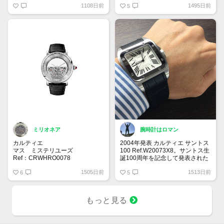
1108日前
1495日前
サーバーがダウンしているようで
ウォッチとして作られました！
5
す。
300m防水を兼ねケースの厚みを
復旧されるまでお待ち下さいませ
11ミリの薄いケースを採用する
_(..)_
ことでドレスシーンにも使用でき
るデザインになっています！
ミリオネア
腕時計はロマン
カルティエ
2004年発表 カルティエ サントス
マス ミステリユーズ
100 Ref.W20073X8。サントス生
Ref：CRWHRO0078
誕100周年を記念して発表された
2022年新作で世界限定30本とな
サントス100はカルティエを代表
1505日前
1513日前
っている特徴的な一本。価格はな
6
するモデルの一つです。宝石商と
5
んと37,752,000円予定💦
して有名なカルティエが作る時計
ミステリーの由来は、針がムーブ
は上品で繊細なデザインのモデル
メントとつながっておらず、クロ
も多いですね。一本抑えておきた
もっと見る
ックの透明な本体に浮かんで見え
い時計です。
ることに由来します。