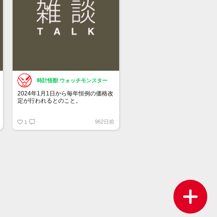
時計怪獣 ウォッチモンスター
2024年1月1日から毎年恒例の価格改
定が行われるとのこと。
チューダーも同じタイミングの可能
962日前
性があります。
1
何％くらい上がるのか・・・