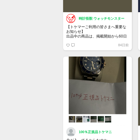
時計怪獣 ウォッチモンスター
【トケマーご利用の皆さまへ重要な
お知らせ】
出品中の商品は、掲載開始から60日
が経過すると自動的に1度「下書き」
84日前
へ戻ります。
トップページでお気に入り登録がで
きるようになりました。
詳しくはマイページ＞お知らせをご
確認ください。
100％正規品トケマニ