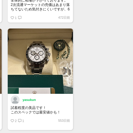
全体的に相場が下がっております。
2次流通マーケットの売価はあまり落
ちてないため気付きにくいですが、6
桁スポーツはじめ、ドレス系も思っ
472日前
ている10％は下になっていると思い
1
ます。
yasukun
試着程度の美品です！
このスペックでは最安値かも！
553日前
2
1