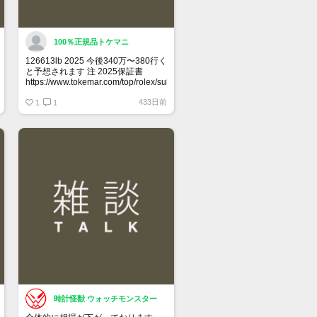
100％正規品トケマニ
126613lb 2025 今後340万〜380行く
と予想されます 注 2025保証書
https://www.tokemar.com/top/rolex/submariner/166613lb-
2025/ @Watch_Monster_より
433日前
1
1
マジ上がる予想しかない
時計怪獣 ウォッチモンスター