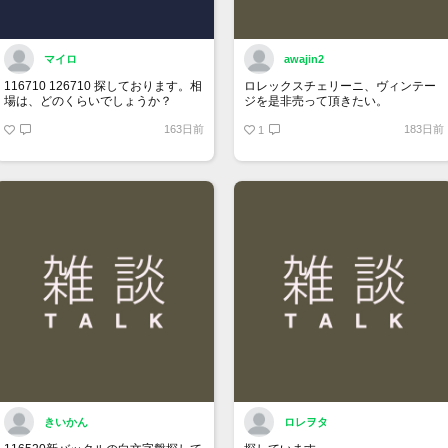
マイロ
awajin2
116710 126710 探しております。相
ロレックスチェリーニ、ヴィンテー
場は、どのくらいでしょうか？
ジを是非売って頂きたい。
163日前
183日前
1
きいかん
ロレヲタ