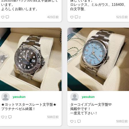
116520新バックルの白文字盤探して
探しています。
います。
ロレックス、ミルガウス、116400、
よろしくお願いします。
白文字盤、
外装はノンポリッシュの状態で、付
423日前
521日前
属品は完備の状態を希望します。
2
お値段140万～170万位でよろしくお
願いいたします。
yasukun
yasukun
★ヨットマスタースレート文字盤★
ターコイズブルー文字盤🩵
プラチナベゼル綺麗！
掲載中です！
一度見て下さい！
508日前
2
508日前
1