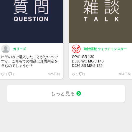
カリーズ
時計怪獣 ウォッチモンスター
出品のみで購入したことがないので
OP41 GR 130
すが、こちらでの検品は真贋判定を
DJ36 WG MG 5 145
含むのでしょうか？
DJ36 SS MG 5 122
DJ36 SS MG 3 104
925日前
961日前
1
2
DJ41 WG WT 5 164
1
2
00LN BK 21 375
BLRO 5 20 313
BLNR 5 21 244
SUBD 23 182
もっと見る