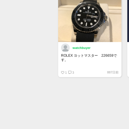
watchbuyer
ROLEX ヨットマスター 226659で
す。
415万円ぐらいでここで売りに出そ
887日前
うかと思っています。
1
3
出品が承認されたら販売します。
興味ある人はご連絡ください。