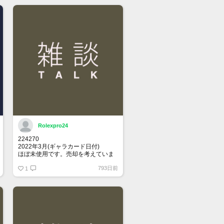
Rolexpro24
224270
2022年3月(ギャラカード日付)
ほぼ未使用です。売却を考えていま
す。
793日前
関心ある方、メッセージください
1