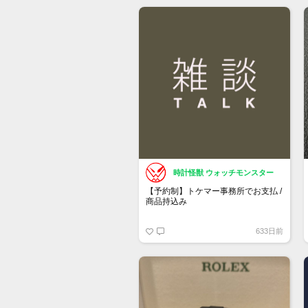
もし売却を検討している方がいまし
たら、お声がけ頂けたら幸いです。
時計怪獣 ウォッチモンスター
【予約制】トケマー事務所でお支払 /
商品持込み
https://www.tokemar.com/reservation/
633日前
フォームからご予約ください！
※土日祝日は行っておりません