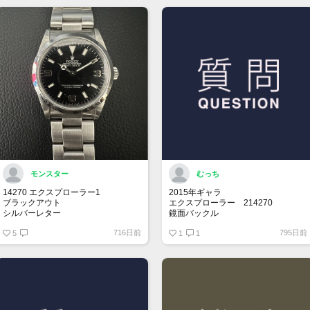
モンスター
むっち
14270 エクスプローラー1
2015年ギャラ
ブラックアウト
エクスプローラー 214270
シルバーレター
鏡面バックル
先端ドット
716日前
795日前
オールトリチウム
5
思い出の年に製造されてるエクスプ
1
1
ローラー1を探しております。
売却を考えてらっしゃる方、是非お
声掛けお願い致します。
保存状況により価格交渉させて頂き
ます。