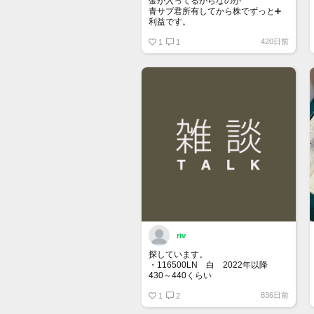
金が入ってるからなのか
青サブ君所有してから株でずっと➕
利益です。
オススメ日本株その①
420日前
銘柄番号7932 ニッピ
1
1
配当
1株に633円
100株→63300円
1000株→633万円
10000株→6330万円
買って①年間所有するだけで
株価が下がっても、上がっても
riv
探しています。
・116500LN 白 2022年以降
430～440くらい
・116400GV 黒 なるべく高年
836日前
式 120くらい
1
2