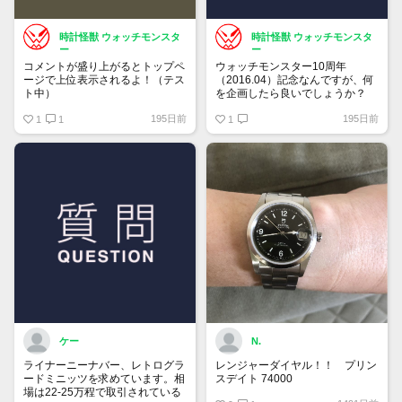
時計怪獣 ウォッチモンスタ
時計怪獣 ウォッチモンスタ
ー
ー
コメントが盛り上がるとトップペ
ウォッチモンスター10周年
ージで上位表示されるよ！（テス
（2016.04）記念なんですが、何
ト中）
を企画したら良いでしょうか？
195日前
195日前
1
1
1
ケー
N.
ライナーニーナバー、レトログラ
レンジャーダイヤル！！ プリン
ードミニッツを求めています。相
スデイト 74000
場は22-25万程で取引されている