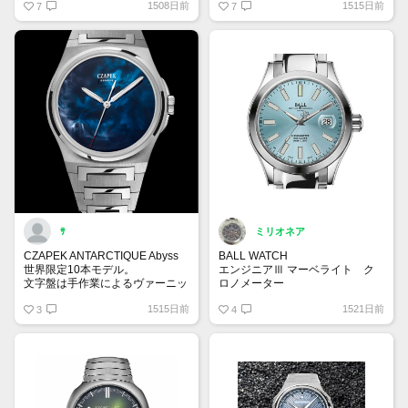
1508日前
1515日前
ロン ダイバーの復刻モデルとな
7
7
ります。特徴はオリジナルと同様
に3万6000振動/時というハイビ
ートのCal.L836.6を搭載。ケース
は僅かにサイズアップしましたが
見事な再現度です✨
ｻ
ミリオネア
CZAPEK ANTARCTIQUE Abyss
BALL WATCH
世界限定10本モデル。
エンジニアⅢ マーベライト ク
文字盤は手作業によるヴァーニッ
ロノメーター
シュ仕上げ(ニス仕上げ)が施され
NM9026C-S6CJ-IBE
1515日前
1521日前
ている。
3
6月新作。次世代スタンダードと
4
実物を見てみたいモデルNo.1
して登場したマーベライト。皆さ
ま大注目のアイスブルーを採用し
てます！とてもスタイリッシュな
雰囲気が素敵です✨