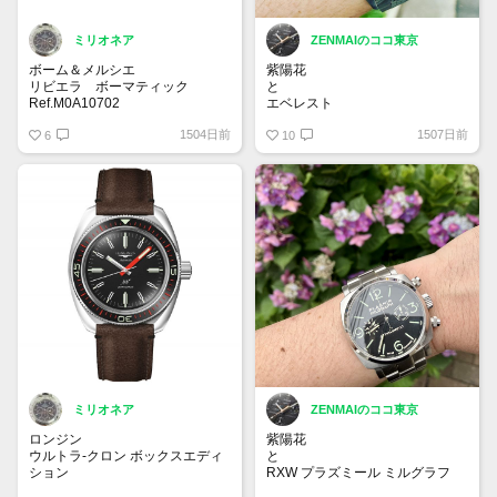
ミリオネア
ZENMAIのココ東京
ボーム＆メルシエ
紫陽花
リビエラ ボーマティック
と
Ref.M0A10702
エベレスト
時代のスタイルを反映させた新作
1504日前
1507日前
時計。自社ムーブメントを搭載し
6
スミスウォッチ
10
たモデルは、スモークサファイア
文字盤を採用し、メカニズムを楽
#timefactors #prs25
しむことができます。
#prs25thanniversary #smiths
#smithswatches #everest .
ミリオネア
ZENMAIのココ東京
ロンジン
紫陽花
ウルトラ-クロン ボックスエディ
と
ション
RXW プラズミール ミルグラフ
1968年に発売されたウルトラ-ク