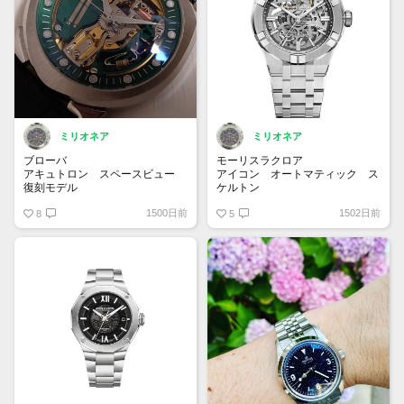
パワーリザーブ 約72時間
ミリオネア
ミリオネア
ブローバ
モーリスラクロア
アキュトロン スペースビュー
アイコン オートマティック ス
復刻モデル
ケルトン
26Y214
AI6007-SS002-030-1
1500日前
1502日前
Accuracy（精密）とElectron（電
8
都会の建築物からインスピレーシ
5
子）を組み合わせた「アキュトロ
ョンを得た一本。スケルトンウォ
ン」。1960年に発表された世界
ッチが手頃な価格で登場です！ケ
初の音叉時計を現代に復刻です。
ースサイズも39mmと抑えめにし
音叉なので、キィーンという連続
たのも魅力です。注目の新作にな
音が聞こえてきて心地良いです✨
ること間違いなしです✨