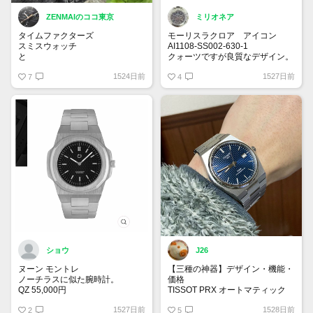
ZENMAIのココ東京
ミリオネア
タイムファクターズ
モーリスラクロア アイコン
スミスウォッチ
AI1108-SS002-630-1
と
クォーツですが良質なデザイン。
紫陽花
7月発売予定✨安い！
1524日前
1527日前
7
4
ショウ
J26
ヌーン モントレ
【三種の神器】デザイン・機能・
ノーチラスに似た腕時計。
価格
QZ 55,000円
TISSOT PRX オートマティック
お世話になってます。
1527日前
1528日前
2
5