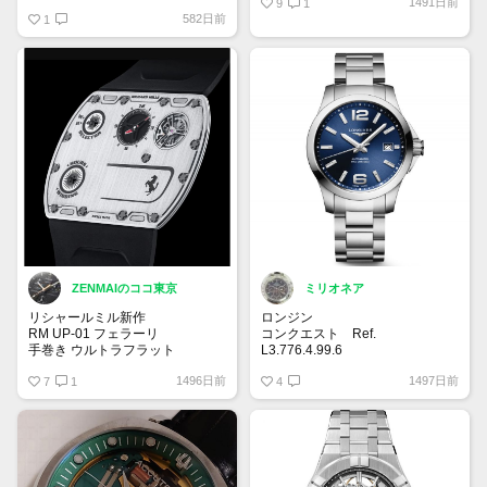
1491日前
ようです。
9
1
582日前
ですが、自分自身一目惚れしてい
1
るため、35万でいかがでしょう
か！？
ご連絡お待ちしております。
ZENMAIのココ東京
ミリオネア
リシャールミル新作
ロンジン
RM UP-01 フェラーリ
コンクエスト Ref.
手巻き ウルトラフラット
L3.776.4.99.6
39mmのケースに大きめの針やイ
1496日前
1497日前
厚さわずか1.75mm
7
1
ンデックス。文字盤はサンレイ仕
4
上げのブルーダイヤルがイケてま
キャリバー RMUP-01
す✨ブルーの他にブラック、シル
ウルトラフラット手巻きムーブメ
バーの文字盤があり、どんなシー
ント、時・分 ファンクションセ
ンにも合うと思います。
レクター 150本限定