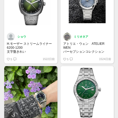
ショウ
ミリオネア
H.モーザー ストリームライナー
アトリエ・ウェン ATELIER
6200-1200
WEN
文字盤きれい
パーセプションコレクション
日本未上陸ブランド✨
1522日前
1524日前
5
マスター・チェンという男性が1
5
人で制作しています。