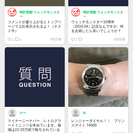
時計怪獣 ウォッチモンスタ
時計怪獣 ウォッチモンスタ
ー
ー
コメントが盛り上がるとトップペ
ウォッチモンスター10周年
ージで上位表示されるよ！（テス
（2016.04）記念なんですが、何
ト中）
を企画したら良いでしょうか？
192日前
192日前
1
1
1
ケー
N.
ライナーニーナバー、レトログラ
レンジャーダイヤル！！ プリン
ードミニッツを求めています。相
スデイト 74000
場は22-25万程で取引されている