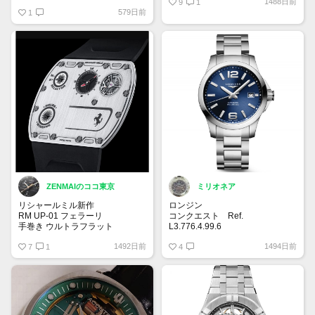
1488日前
ようです。
9
1
579日前
ですが、自分自身一目惚れしてい
1
るため、35万でいかがでしょう
か！？
ご連絡お待ちしております。
ZENMAIのココ東京
ミリオネア
リシャールミル新作
ロンジン
RM UP-01 フェラーリ
コンクエスト Ref.
手巻き ウルトラフラット
L3.776.4.99.6
39mmのケースに大きめの針やイ
1492日前
1494日前
厚さわずか1.75mm
7
1
ンデックス。文字盤はサンレイ仕
4
上げのブルーダイヤルがイケてま
キャリバー RMUP-01
す✨ブルーの他にブラック、シル
ウルトラフラット手巻きムーブメ
バーの文字盤があり、どんなシー
ント、時・分 ファンクションセ
ンにも合うと思います。
レクター 150本限定