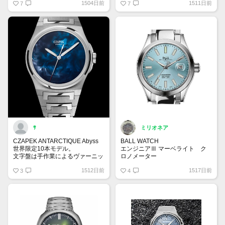
1504日前
1511日前
ロン ダイバーの復刻モデルとな
7
7
ります。特徴はオリジナルと同様
に3万6000振動/時というハイビ
ートのCal.L836.6を搭載。ケース
は僅かにサイズアップしましたが
見事な再現度です✨
ｻ
ミリオネア
CZAPEK ANTARCTIQUE Abyss
BALL WATCH
世界限定10本モデル。
エンジニアⅢ マーベライト ク
文字盤は手作業によるヴァーニッ
ロノメーター
シュ仕上げ(ニス仕上げ)が施され
NM9026C-S6CJ-IBE
1512日前
1517日前
ている。
3
6月新作。次世代スタンダードと
4
実物を見てみたいモデルNo.1
して登場したマーベライト。皆さ
ま大注目のアイスブルーを採用し
てます！とてもスタイリッシュな
雰囲気が素敵です✨