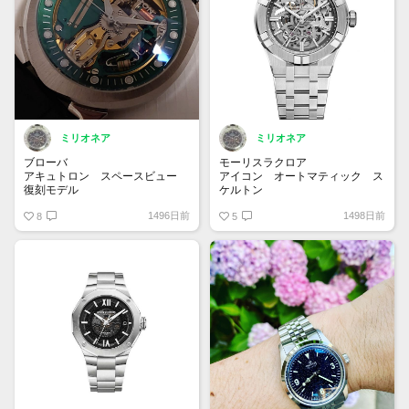
パワーリザーブ 約72時間
ミリオネア
ミリオネア
ブローバ
モーリスラクロア
アキュトロン スペースビュー
アイコン オートマティック ス
復刻モデル
ケルトン
26Y214
AI6007-SS002-030-1
1496日前
1498日前
Accuracy（精密）とElectron（電
8
都会の建築物からインスピレーシ
5
子）を組み合わせた「アキュトロ
ョンを得た一本。スケルトンウォ
ン」。1960年に発表された世界
ッチが手頃な価格で登場です！ケ
初の音叉時計を現代に復刻です。
ースサイズも39mmと抑えめにし
音叉なので、キィーンという連続
たのも魅力です。注目の新作にな
音が聞こえてきて心地良いです✨
ること間違いなしです✨