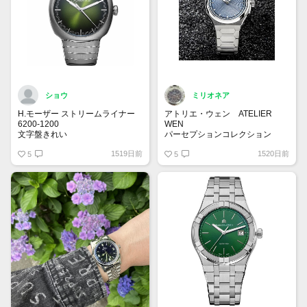
ショウ
ミリオネア
H.モーザー ストリームライナー
アトリエ・ウェン ATELIER
6200-1200
WEN
文字盤きれい
パーセプションコレクション
日本未上陸ブランド✨
1519日前
1520日前
5
マスター・チェンという男性が1
5
人で制作しています。