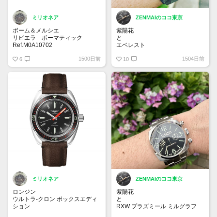
ミリオネア
ZENMAIのココ東京
ボーム＆メルシエ
紫陽花
リビエラ ボーマティック
と
Ref.M0A10702
エベレスト
時代のスタイルを反映させた新作
1500日前
1504日前
時計。自社ムーブメントを搭載し
6
スミスウォッチ
10
たモデルは、スモークサファイア
文字盤を採用し、メカニズムを楽
#timefactors #prs25
しむことができます。
#prs25thanniversary #smiths
#smithswatches #everest .
ミリオネア
ZENMAIのココ東京
ロンジン
紫陽花
ウルトラ-クロン ボックスエディ
と
ション
RXW プラズミール ミルグラフ
1968年に発売されたウルトラ-ク