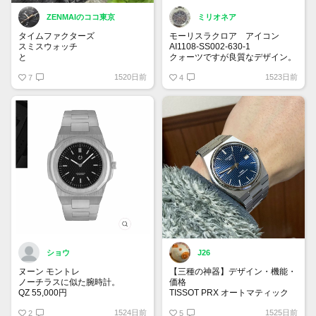
ZENMAIのココ東京
ミリオネア
タイムファクターズ
モーリスラクロア アイコン
スミスウォッチ
AI1108-SS002-630-1
と
クォーツですが良質なデザイン。
紫陽花
7月発売予定✨安い！
1520日前
1523日前
7
4
ショウ
J26
ヌーン モントレ
【三種の神器】デザイン・機能・
ノーチラスに似た腕時計。
価格
QZ 55,000円
TISSOT PRX オートマティック
お世話になってます。
1524日前
1525日前
2
5