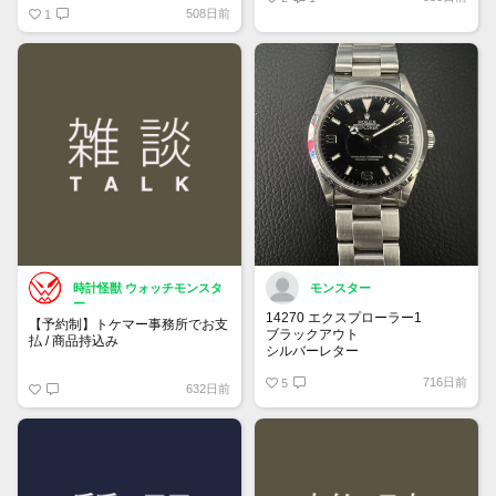
508日前
1
時計怪獣 ウォッチモンスタ
モンスター
ー
14270 エクスプローラー1
【予約制】トケマー事務所でお支
ブラックアウト
払 / 商品持込み
シルバーレター
先端ドット
https://www.tokemar.com/reservation/
716日前
オールトリチウム
5
632日前
フォームからご予約ください！
※土日祝日は行っておりません