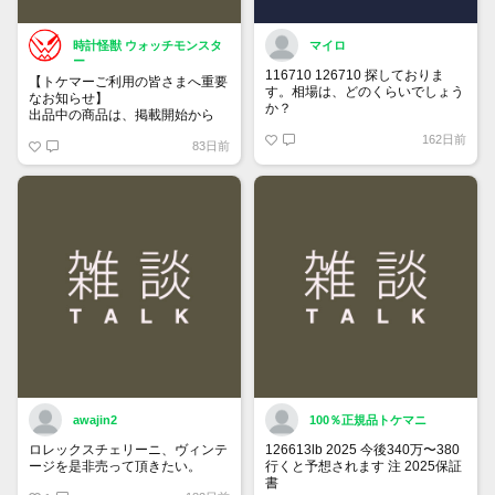
時計怪獣 ウォッチモンスタ
マイロ
ー
116710 126710 探しておりま
【トケマーご利用の皆さまへ重要
す。相場は、どのくらいでしょう
なお知らせ】
か？
出品中の商品は、掲載開始から
60日が経過すると自動的に1度
162日前
83日前
「下書き」へ戻ります。
トップページでお気に入り登録が
できるようになりました。
詳しくはマイページ＞お知らせを
ご確認ください。
awajin2
100％正規品トケマニ
ロレックスチェリーニ、ヴィンテ
126613lb 2025 今後340万〜380
ージを是非売って頂きたい。
行くと予想されます 注 2025保証
書