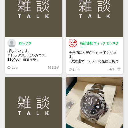
買って①年間所有するだけで
株価が下がっても、上がっても
ロレヲタ
時計怪獣 ウォッチモンスタ
ー
探しています。
全体的に相場が下がっておりま
ロレックス、ミルガウス、
す。
116400、白文字盤、
2次流通マーケットの売価はあま
外装はノンポリッシュの状態で、
り落ちてないため気付きにくいで
521日前
付属品は完備の状態を希望しま
2
471日前
すが、6桁スポーツはじめ、ドレ
1
す。
ス系も思っている10％は下にな
お値段140万～170万位でよろし
っていると思います。
くお願いいたします。