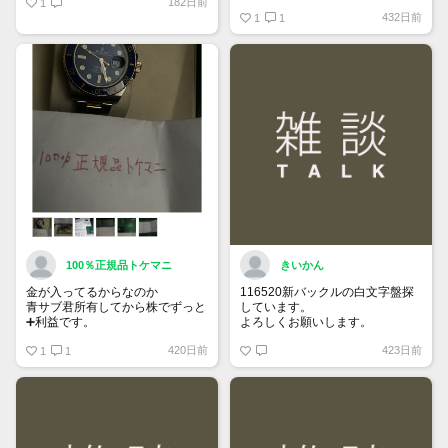
182日前
1
https://www.tokemar.com/top/rolex/su
432日前
2025/ @Watch_Monster_より
1
1
マジ上がる予想しかない
100％正規品トケマニ
きいかん
金が入ってるからなのか
116520新バックルの白文字盤探
青サブ君所有してから株でずっと
しています。
➕利益です。
よろしくお願いします。
オススメ日本株その①
420日前
423日前
銘柄番号7932 ニッピ
1
1
配当
1株に633円
100株→63300円
1000株→633万円
10000株→6330万円