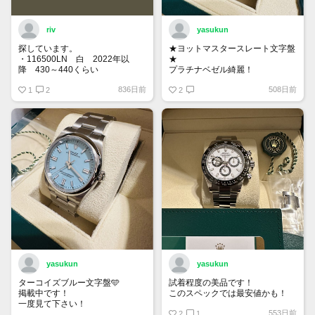
riv
yasukun
探しています。
★ヨットマスタースレート文字盤
・116500LN 白 2022年以
★
降 430～440くらい
プラチナベゼル綺麗！
・116400GV 黒 なるべく高年
836日前
508日前
式 120くらい
1
2
2
もし売却を検討している方がいま
したら、お声がけ頂けたら幸いで
す。
yasukun
yasukun
ターコイズブルー文字盤🩵
試着程度の美品です！
掲載中です！
このスペックでは最安値かも！
一度見て下さい！
553日前
2
1