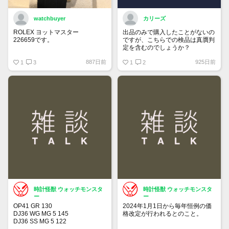
watchbuyer
カリーズ
ROLEX ヨットマスター
出品のみで購入したことがないの
226659です。
ですが、こちらでの検品は真贋判
定を含むのでしょうか？
415万円ぐらいでここで売りに出
887日前
925日前
そうかと思っています。
1
3
1
2
出品が承認されたら販売します。
興味ある人はご連絡ください。
時計怪獣 ウォッチモンスタ
時計怪獣 ウォッチモンスタ
ー
ー
OP41 GR 130
2024年1月1日から毎年恒例の価
DJ36 WG MG 5 145
格改定が行われるとのこと。
DJ36 SS MG 5 122
DJ36 SS MG 3 104
チューダーも同じタイミングの可