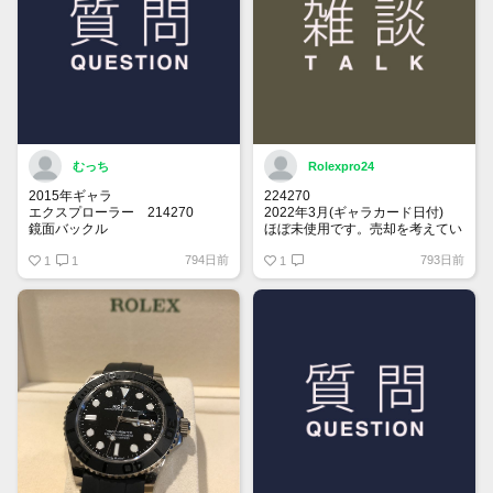
むっち
Rolexpro24
2015年ギャラ
224270
エクスプローラー 214270
2022年3月(ギャラカード日付)
鏡面バックル
ほぼ未使用です。売却を考えてい
ます。
794日前
793日前
思い出の年に製造されてるエクス
1
1
関心ある方、メッセージください
1
プローラー1を探しております。
売却を考えてらっしゃる方、是非
お声掛けお願い致します。
保存状況により価格交渉させて頂
きます。