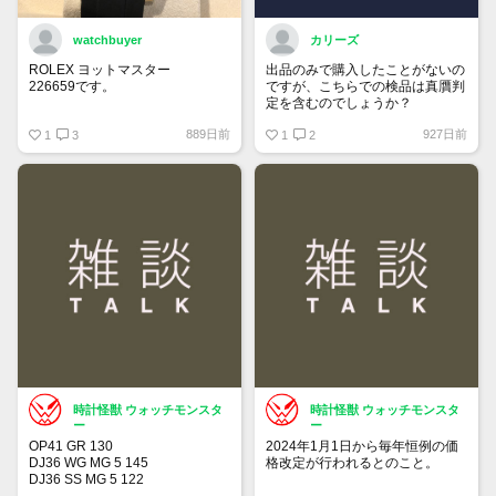
watchbuyer
カリーズ
ROLEX ヨットマスター
出品のみで購入したことがないの
226659です。
ですが、こちらでの検品は真贋判
定を含むのでしょうか？
415万円ぐらいでここで売りに出
889日前
927日前
そうかと思っています。
1
3
1
2
出品が承認されたら販売します。
興味ある人はご連絡ください。
時計怪獣 ウォッチモンスタ
時計怪獣 ウォッチモンスタ
ー
ー
OP41 GR 130
2024年1月1日から毎年恒例の価
DJ36 WG MG 5 145
格改定が行われるとのこと。
DJ36 SS MG 5 122
DJ36 SS MG 3 104
チューダーも同じタイミングの可