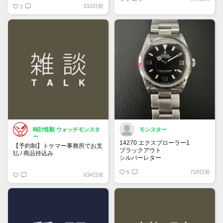
510日前
1
時計怪獣 ウォッチモンスタ
モンスター
ー
14270 エクスプローラー1
【予約制】トケマー事務所でお支
ブラックアウト
払 / 商品持込み
シルバーレター
先端ドット
https://www.tokemar.com/reservation/
718日前
オールトリチウム
5
634日前
フォームからご予約ください！
※土日祝日は行っておりません