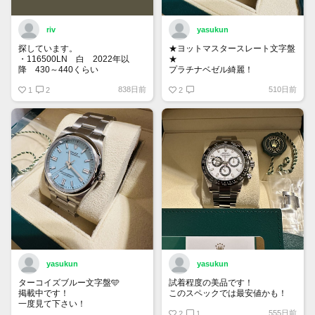
riv
yasukun
探しています。
★ヨットマスタースレート文字盤
・116500LN 白 2022年以
★
降 430～440くらい
プラチナベゼル綺麗！
・116400GV 黒 なるべく高年
838日前
510日前
式 120くらい
1
2
2
もし売却を検討している方がいま
したら、お声がけ頂けたら幸いで
す。
yasukun
yasukun
ターコイズブルー文字盤🩵
試着程度の美品です！
掲載中です！
このスペックでは最安値かも！
一度見て下さい！
555日前
2
1