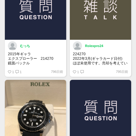
むっち
Rolexpro24
2015年ギャラ
224270
エクスプローラー 214270
2022年3月(ギャラカード日付)
鏡面バックル
ほぼ未使用です。売却を考えてい
ます。
796日前
795日前
思い出の年に製造されてるエクス
1
1
関心ある方、メッセージください
1
プローラー1を探しております。
売却を考えてらっしゃる方、是非
お声掛けお願い致します。
保存状況により価格交渉させて頂
きます。