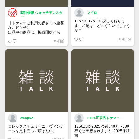
時計怪獣 ウォッチモンスタ
マイロ
ー
116710 126710 探しておりま
【トケマーご利用の皆さまへ重要
す。相場は、どのくらいでしょう
なお知らせ】
か？
出品中の商品は、掲載開始から
60日が経過すると自動的に1度
164日前
85日前
「下書き」へ戻ります。
トップページでお気に入り登録が
できるようになりました。
詳しくはマイページ＞お知らせを
ご確認ください。
awajin2
100％正規品トケマニ
ロレックスチェリーニ、ヴィンテ
126613lb 2025 今後340万〜380
ージを是非売って頂きたい。
行くと予想されます 注 2025保証
書