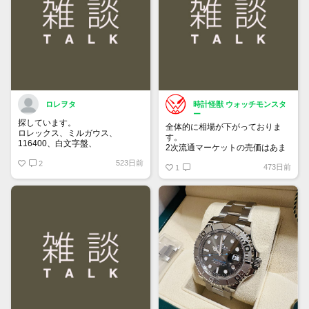
買って①年間所有するだけで
株価が下がっても、上がっても
ロレヲタ
時計怪獣 ウォッチモンスタ
ー
探しています。
全体的に相場が下がっておりま
ロレックス、ミルガウス、
す。
116400、白文字盤、
2次流通マーケットの売価はあま
外装はノンポリッシュの状態で、
り落ちてないため気付きにくいで
523日前
付属品は完備の状態を希望しま
2
473日前
すが、6桁スポーツはじめ、ドレ
1
す。
ス系も思っている10％は下にな
お値段140万～170万位でよろし
っていると思います。
くお願いいたします。