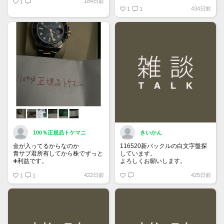
184日前
1
https://www.tokemar.com/top/rolex/su
434日前
2025/ @Watch_Monster_より
1
1
マジ上がる予想しかない
100％正規品トケマニ
きいかん
金が入ってるからなのか
116520新バックルの白文字盤探
青サブ君所有してから株でずっと
しています。
➕利益です。
よろしくお願いします。
オススメ日本株その①
422日前
425日前
銘柄番号7932 ニッピ
1
1
配当
1株に633円
100株→63300円
1000株→633万円
10000株→6330万円