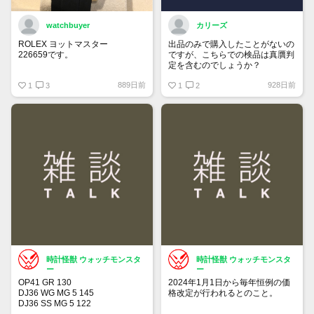
watchbuyer
カリーズ
ROLEX ヨットマスター
出品のみで購入したことがないの
226659です。
ですが、こちらでの検品は真贋判
定を含むのでしょうか？
415万円ぐらいでここで売りに出
889日前
928日前
そうかと思っています。
1
3
1
2
出品が承認されたら販売します。
興味ある人はご連絡ください。
時計怪獣 ウォッチモンスタ
時計怪獣 ウォッチモンスタ
ー
ー
OP41 GR 130
2024年1月1日から毎年恒例の価
DJ36 WG MG 5 145
格改定が行われるとのこと。
DJ36 SS MG 5 122
DJ36 SS MG 3 104
チューダーも同じタイミングの可