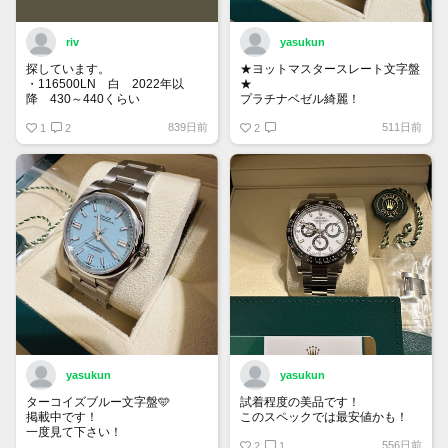
riv
yasukun
探しています。
★ヨットマスタースレート文字盤
・116500LN 白 2022年以
★
降 430～440くらい
プラチナベゼル綺麗！
・116400GV 黒 なるべく高年
839日前
511日前
式 120くらい
1
2
2
もし売却を検討している方がいま
したら、お声がけ頂けたら幸いで
す。
yasukun
yasukun
ターコイズブルー文字盤🩵
試着程度の美品です！
掲載中です！
このスペックでは最安値かも！
一度見て下さい！
556日前
2
1