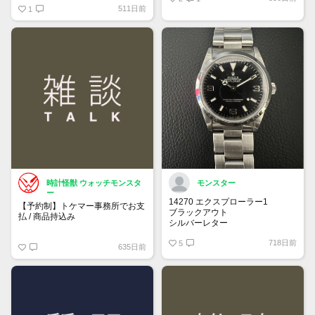
511日前
1
時計怪獣 ウォッチモンスタ
モンスター
ー
14270 エクスプローラー1
【予約制】トケマー事務所でお支
ブラックアウト
払 / 商品持込み
シルバーレター
先端ドット
https://www.tokemar.com/reservation/
718日前
オールトリチウム
5
635日前
フォームからご予約ください！
※土日祝日は行っておりません