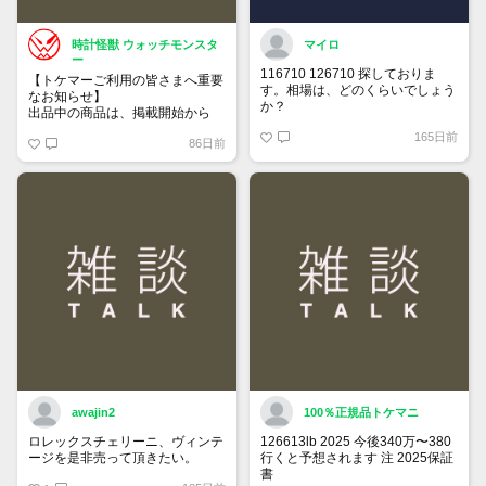
時計怪獣 ウォッチモンスタ
マイロ
ー
116710 126710 探しておりま
【トケマーご利用の皆さまへ重要
す。相場は、どのくらいでしょう
なお知らせ】
か？
出品中の商品は、掲載開始から
60日が経過すると自動的に1度
165日前
86日前
「下書き」へ戻ります。
トップページでお気に入り登録が
できるようになりました。
詳しくはマイページ＞お知らせを
ご確認ください。
awajin2
100％正規品トケマニ
ロレックスチェリーニ、ヴィンテ
126613lb 2025 今後340万〜380
ージを是非売って頂きたい。
行くと予想されます 注 2025保証
書