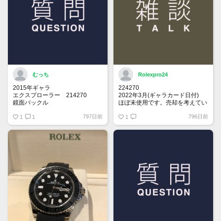
むっち
Rolexpro24
2015年ギャラ
224270
エクスプローラー 214270
2022年3月(ギャラカード日付)
鏡面バックル
ほぼ未使用です。売却を考えてい
ます。
797日前
796日前
思い出の年に製造されてるエクス
1
1
関心ある方、メッセージください
1
プローラー1を探しております。
売却を考えてらっしゃる方、是非
お声掛けお願い致します。
保存状況により価格交渉させて頂
きます。