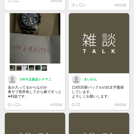
185日前
1
https://www.tokemar.com/top/rolex/su
435日前
2025/ @Watch_Monster_より
1
1
マジ上がる予想しかない
100％正規品トケマニ
きいかん
金が入ってるからなのか
116520新バックルの白文字盤探
青サブ君所有してから株でずっと
しています。
➕利益です。
よろしくお願いします。
オススメ日本株その①
423日前
426日前
銘柄番号7932 ニッピ
1
1
配当
1株に633円
100株→63300円
1000株→633万円
10000株→6330万円