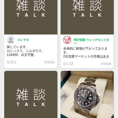
買って①年間所有するだけで
株価が下がっても、上がっても
ロレヲタ
時計怪獣 ウォッチモンスタ
ー
探しています。
全体的に相場が下がっておりま
ロレックス、ミルガウス、
す。
116400、白文字盤、
2次流通マーケットの売価はあま
外装はノンポリッシュの状態で、
り落ちてないため気付きにくいで
523日前
付属品は完備の状態を希望しま
2
474日前
すが、6桁スポーツはじめ、ドレ
1
す。
ス系も思っている10％は下にな
お値段140万～170万位でよろし
っていると思います。
くお願いいたします。