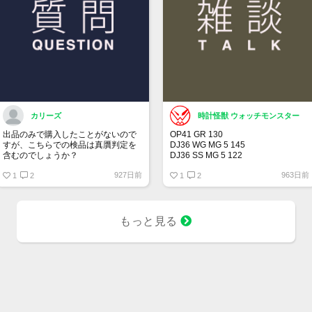
カリーズ
時計怪獣 ウォッチモンスター
出品のみで購入したことがないので
OP41 GR 130
すが、こちらでの検品は真贋判定を
DJ36 WG MG 5 145
含むのでしょうか？
DJ36 SS MG 5 122
DJ36 SS MG 3 104
927日前
963日前
1
2
DJ41 WG WT 5 164
1
2
00LN BK 21 375
BLRO 5 20 313
BLNR 5 21 244
SUBD 23 182
もっと見る