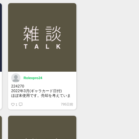
Rolexpro24
224270
2022年3月(ギャラカード日付)
ほぼ未使用です。売却を考えていま
す。
795日前
関心ある方、メッセージください
1