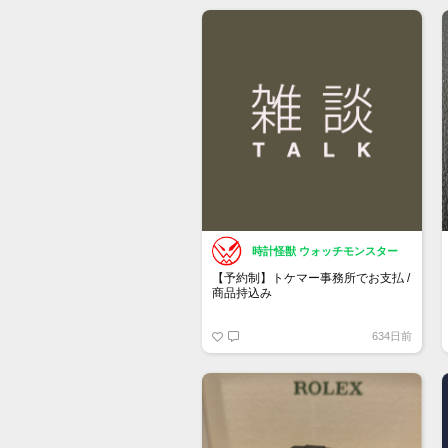
もし売却を検討している方がいまし
たら、お声がけ頂けたら幸いです。
時計怪獣 ウォッチモンスター
【予約制】トケマー事務所でお支払 /
商品持込み
https://www.tokemar.com/reservation/
634日前
フォームからご予約ください！
※土日祝日は行っておりません