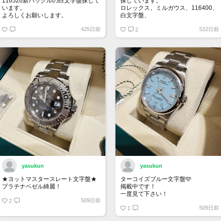
116520新バックルの白文字盤探して
探しています。
います。
ロレックス、ミルガウス、116400、
よろしくお願いします。
白文字盤、
外装はノンポリッシュの状態で、付
425日前
522日前
属品は完備の状態を希望します。
2
お値段140万～170万位でよろしくお
願いいたします。
yasukun
yasukun
★ヨットマスタースレート文字盤★
ターコイズブルー文字盤🩵
プラチナベゼル綺麗！
掲載中です！
一度見て下さい！
509日前
2
509日前
1