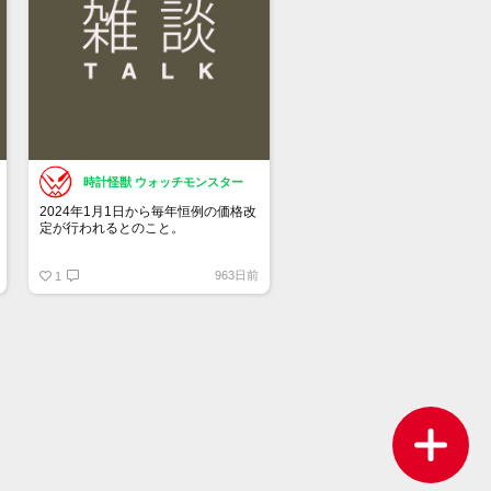
時計怪獣 ウォッチモンスター
2024年1月1日から毎年恒例の価格改
定が行われるとのこと。
チューダーも同じタイミングの可能
963日前
性があります。
1
何％くらい上がるのか・・・