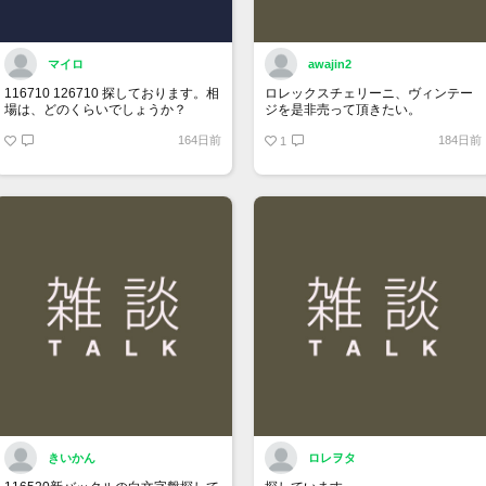
マイロ
awajin2
116710 126710 探しております。相
ロレックスチェリーニ、ヴィンテー
場は、どのくらいでしょうか？
ジを是非売って頂きたい。
164日前
184日前
1
きいかん
ロレヲタ