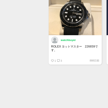
watchbuyer
ROLEX ヨットマスター 226659で
す。
415万円ぐらいでここで売りに出そ
888日前
うかと思っています。
1
3
出品が承認されたら販売します。
興味ある人はご連絡ください。