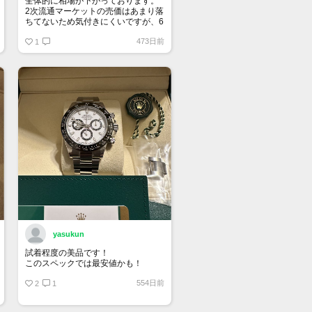
全体的に相場が下がっております。
2次流通マーケットの売価はあまり落
ちてないため気付きにくいですが、6
桁スポーツはじめ、ドレス系も思っ
473日前
ている10％は下になっていると思い
1
ます。
yasukun
試着程度の美品です！
このスペックでは最安値かも！
554日前
2
1