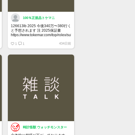
100％正規品トケマニ
126613lb 2025 今後340万〜380行く
と予想されます 注 2025保証書
https://www.tokemar.com/top/rolex/submariner/166613lb-
2025/ @Watch_Monster_より
434日前
1
1
マジ上がる予想しかない
時計怪獣 ウォッチモンスター