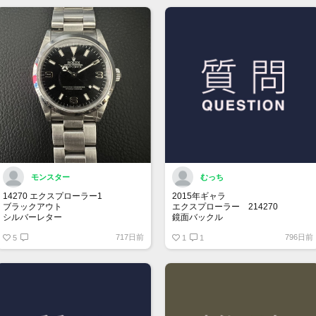
モンスター
むっち
14270 エクスプローラー1
2015年ギャラ
ブラックアウト
エクスプローラー 214270
シルバーレター
鏡面バックル
先端ドット
717日前
796日前
オールトリチウム
5
思い出の年に製造されてるエクスプ
1
1
ローラー1を探しております。
売却を考えてらっしゃる方、是非お
声掛けお願い致します。
保存状況により価格交渉させて頂き
ます。