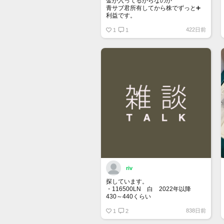
金が入ってるからなのか
青サブ君所有してから株でずっと➕
利益です。
オススメ日本株その①
422日前
銘柄番号7932 ニッピ
1
1
配当
1株に633円
100株→63300円
1000株→633万円
10000株→6330万円
買って①年間所有するだけで
株価が下がっても、上がっても
riv
探しています。
・116500LN 白 2022年以降
430～440くらい
・116400GV 黒 なるべく高年
838日前
式 120くらい
1
2