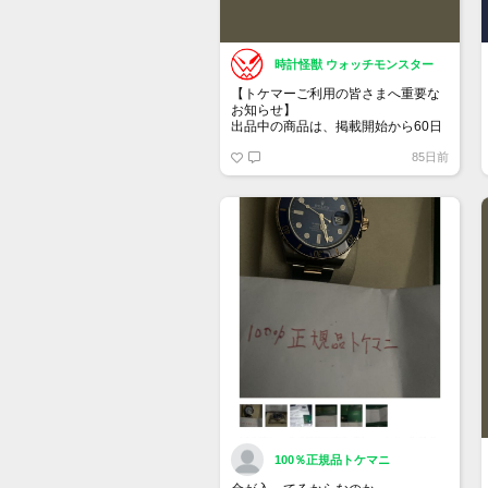
時計怪獣 ウォッチモンスター
【トケマーご利用の皆さまへ重要な
お知らせ】
出品中の商品は、掲載開始から60日
が経過すると自動的に1度「下書き」
85日前
へ戻ります。
トップページでお気に入り登録がで
きるようになりました。
詳しくはマイページ＞お知らせをご
確認ください。
100％正規品トケマニ