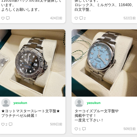
116520新バックルの白文字盤探して
探しています。
います。
ロレックス、ミルガウス、116400、
よろしくお願いします。
白文字盤、
外装はノンポリッシュの状態で、付
424日前
522日前
属品は完備の状態を希望します。
2
お値段140万～170万位でよろしくお
願いいたします。
yasukun
yasukun
★ヨットマスタースレート文字盤★
ターコイズブルー文字盤🩵
プラチナベゼル綺麗！
掲載中です！
一度見て下さい！
509日前
2
509日前
1