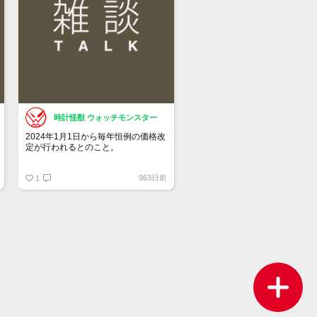
時計怪獣 ウォッチモンスター
2024年1月1日から毎年恒例の価格改
定が行われるとのこと。
チューダーも同じタイミングの可能
963日前
性があります。
1
何％くらい上がるのか・・・