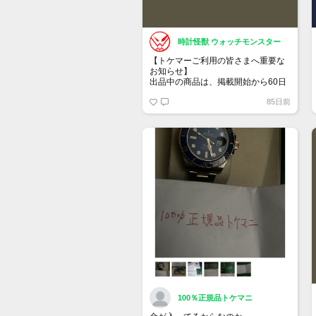
時計怪獣 ウォッチモンスター
【トケマーご利用の皆さまへ重要な
お知らせ】
出品中の商品は、掲載開始から60日
が経過すると自動的に1度「下書き」
85日前
へ戻ります。
トップページでお気に入り登録がで
きるようになりました。
詳しくはマイページ＞お知らせをご
確認ください。
100％正規品トケマニ