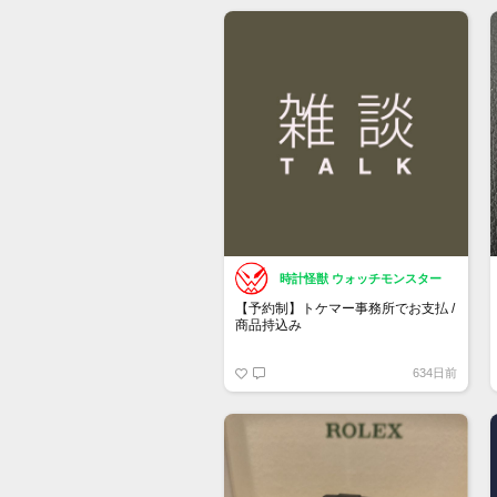
もし売却を検討している方がいまし
たら、お声がけ頂けたら幸いです。
時計怪獣 ウォッチモンスター
【予約制】トケマー事務所でお支払 /
商品持込み
https://www.tokemar.com/reservation/
634日前
フォームからご予約ください！
※土日祝日は行っておりません