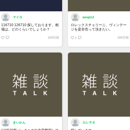
マイロ
awajin2
116710 126710 探しております。相
ロレックスチェリーニ、ヴィンテー
場は、どのくらいでしょうか？
ジを是非売って頂きたい。
164日前
184日前
1
きいかん
ロレヲタ