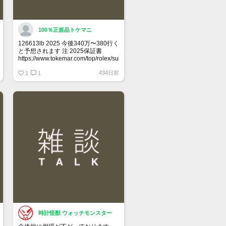
100％正規品トケマニ
126613lb 2025 今後340万〜380行く
と予想されます 注 2025保証書
https://www.tokemar.com/top/rolex/submariner/166613lb-
2025/ @Watch_Monster_より
434日前
1
1
マジ上がる予想しかない
時計怪獣 ウォッチモンスター