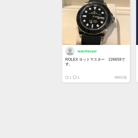
watchbuyer
ROLEX ヨットマスター 226659で
す。
415万円ぐらいでここで売りに出そ
888日前
うかと思っています。
1
3
出品が承認されたら販売します。
興味ある人はご連絡ください。