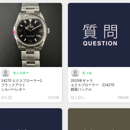
モンスター
むっち
14270 エクスプローラー1
2015年ギャラ
ブラックアウト
エクスプローラー 214270
シルバーレター
鏡面バックル
先端ドット
717日前
796日前
オールトリチウム
5
思い出の年に製造されてるエクスプ
1
1
ローラー1を探しております。
売却を考えてらっしゃる方、是非お
声掛けお願い致します。
保存状況により価格交渉させて頂き
ます。