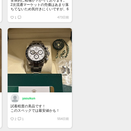
全体的に相場が下がっております。
2次流通マーケットの売価はあまり落
ちてないため気付きにくいですが、6
桁スポーツはじめ、ドレス系も思っ
473日前
ている10％は下になっていると思い
1
ます。
yasukun
試着程度の美品です！
このスペックでは最安値かも！
554日前
2
1