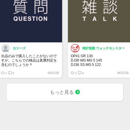
カリーズ
時計怪獣 ウォッチモンスター
出品のみで購入したことがないので
OP41 GR 130
すが、こちらでの検品は真贋判定を
DJ36 WG MG 5 145
含むのでしょうか？
DJ36 SS MG 5 122
DJ36 SS MG 3 104
926日前
963日前
1
2
DJ41 WG WT 5 164
1
2
00LN BK 21 375
BLRO 5 20 313
BLNR 5 21 244
SUBD 23 182
もっと見る