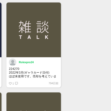
Rolexpro24
224270
2022年3月(ギャラカード日付)
ほぼ未使用です。売却を考えていま
す。
794日前
関心ある方、メッセージください
1