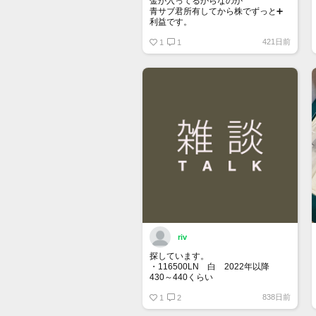
金が入ってるからなのか
青サブ君所有してから株でずっと➕
利益です。
オススメ日本株その①
421日前
銘柄番号7932 ニッピ
1
1
配当
1株に633円
100株→63300円
1000株→633万円
10000株→6330万円
買って①年間所有するだけで
株価が下がっても、上がっても
riv
探しています。
・116500LN 白 2022年以降
430～440くらい
・116400GV 黒 なるべく高年
838日前
式 120くらい
1
2