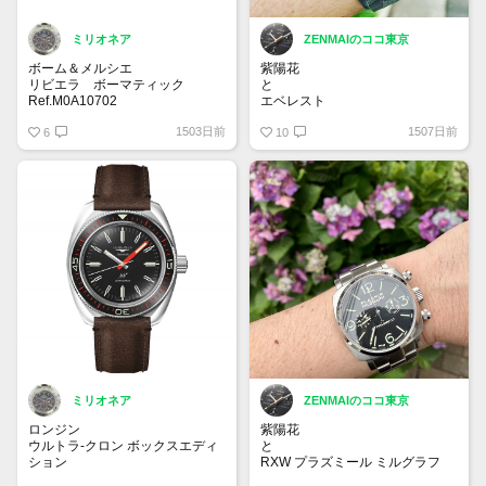
ミリオネア
ZENMAIのココ東京
ボーム＆メルシエ
紫陽花
リビエラ ボーマティック
と
Ref.M0A10702
エベレスト
時代のスタイルを反映させた新作
1503日前
1507日前
時計。自社ムーブメントを搭載し
6
スミスウォッチ
10
たモデルは、スモークサファイア
文字盤を採用し、メカニズムを楽
#timefactors #prs25
しむことができます。
#prs25thanniversary #smiths
#smithswatches #everest .
ミリオネア
ZENMAIのココ東京
ロンジン
紫陽花
ウルトラ-クロン ボックスエディ
と
ション
RXW プラズミール ミルグラフ
1968年に発売されたウルトラ-ク