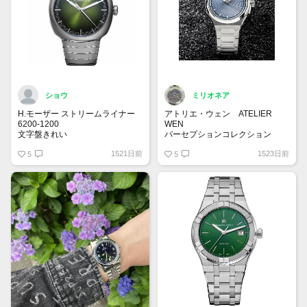
ショウ
ミリオネア
H.モーザー ストリームライナー
アトリエ・ウェン ATELIER
6200-1200
WEN
文字盤きれい
パーセプションコレクション
日本未上陸ブランド✨
1521日前
1523日前
5
マスター・チェンという男性が1
5
人で制作しています。