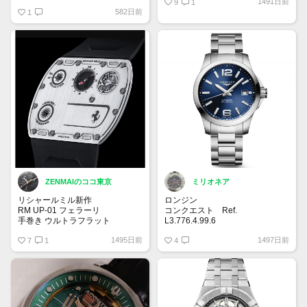
1491日前
ようです。
9
1
582日前
ですが、自分自身一目惚れしてい
1
るため、35万でいかがでしょう
か！？
ご連絡お待ちしております。
ZENMAIのココ東京
ミリオネア
リシャールミル新作
ロンジン
RM UP-01 フェラーリ
コンクエスト Ref.
手巻き ウルトラフラット
L3.776.4.99.6
39mmのケースに大きめの針やイ
1495日前
1497日前
厚さわずか1.75mm
7
1
ンデックス。文字盤はサンレイ仕
4
上げのブルーダイヤルがイケてま
キャリバー RMUP-01
す✨ブルーの他にブラック、シル
ウルトラフラット手巻きムーブメ
バーの文字盤があり、どんなシー
ント、時・分 ファンクションセ
ンにも合うと思います。
レクター 150本限定