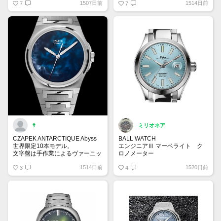
1507日前
1514日前
ロン ダイバーの復刻モデルとな
7
7
ります。特徴はオリジナルと同様
に3万6000振動/時というハイビ
ートのCal.L836.6を搭載。ケース
は僅かにサイズアップしましたが
見事な再現度です✨
ｻ
ミリオネア
CZAPEK ANTARCTIQUE Abyss
BALL WATCH
世界限定10本モデル。
エンジニアⅢ マーベライト ク
文字盤は手作業によるヴァーニッ
ロノメーター
シュ仕上げ(ニス仕上げ)が施され
NM9026C-S6CJ-IBE
1514日前
1520日前
ている。
3
6月新作。次世代スタンダードと
4
実物を見てみたいモデルNo.1
して登場したマーベライト。皆さ
ま大注目のアイスブルーを採用し
てます！とてもスタイリッシュな
雰囲気が素敵です✨