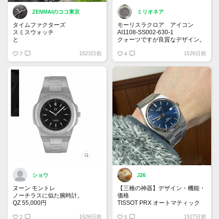
ZENMAIのココ東京
ミリオネア
タイムファクターズ
モーリスラクロア アイコン
スミスウォッチ
AI1108-SS002-630-1
と
クォーツですが良質なデザイン。
紫陽花
7月発売予定✨安い！
1523日前
1526日前
7
4
ショウ
J26
ヌーン モントレ
【三種の神器】デザイン・機能・
ノーチラスに似た腕時計。
価格
QZ 55,000円
TISSOT PRX オートマティック
お世話になってます。
1526日前
1527日前
2
5