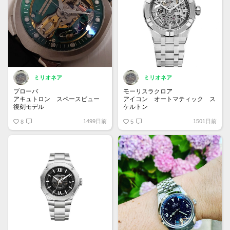
パワーリザーブ 約72時間
ミリオネア
ミリオネア
ブローバ
モーリスラクロア
アキュトロン スペースビュー
アイコン オートマティック ス
復刻モデル
ケルトン
26Y214
AI6007-SS002-030-1
1499日前
1501日前
Accuracy（精密）とElectron（電
8
都会の建築物からインスピレーシ
5
子）を組み合わせた「アキュトロ
ョンを得た一本。スケルトンウォ
ン」。1960年に発表された世界
ッチが手頃な価格で登場です！ケ
初の音叉時計を現代に復刻です。
ースサイズも39mmと抑えめにし
音叉なので、キィーンという連続
たのも魅力です。注目の新作にな
音が聞こえてきて心地良いです✨
ること間違いなしです✨