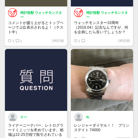
時計怪獣 ウォッチモンスタ
時計怪獣 ウォッチモンスタ
ー
ー
コメントが盛り上がるとトップペ
ウォッチモンスター10周年
ージで上位表示されるよ！（テス
（2016.04）記念なんですが、何
ト中）
を企画したら良いでしょうか？
195日前
195日前
1
1
1
ケー
N.
ライナーニーナバー、レトログラ
レンジャーダイヤル！！ プリン
ードミニッツを求めています。相
スデイト 74000
場は22-25万程で取引されている