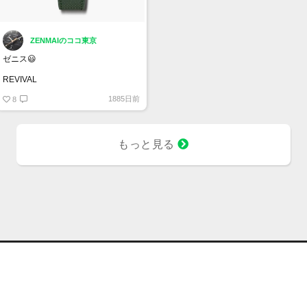
ZENMAIのココ東京
ゼニス😃
REVIVAL
CHRONOMASTER REVIVAL
1885日前
サファリ
8
マイクロブラスト仕上げチタン製ケ
ース
37 mm オリジナル 1969 ケース
もっと見る
エル・プリメロ コラムホイール式ク
ロノグラフ
97.T384.400/57.C856
¥1,034,000