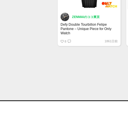
ZENMAIのココ東京
Defy Double Tourbillon Felipe
Pantone – Unique Piece for Only
Watch
1861日前
8