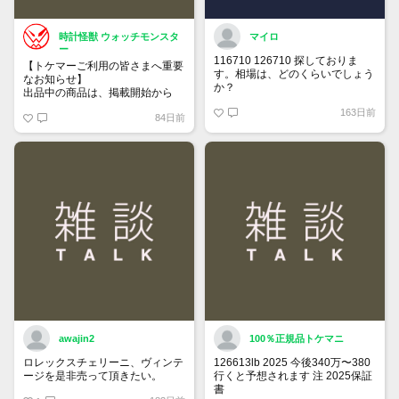
時計怪獣 ウォッチモンスタ
マイロ
ー
116710 126710 探しておりま
【トケマーご利用の皆さまへ重要
す。相場は、どのくらいでしょう
なお知らせ】
か？
出品中の商品は、掲載開始から
60日が経過すると自動的に1度
163日前
84日前
「下書き」へ戻ります。
トップページでお気に入り登録が
できるようになりました。
詳しくはマイページ＞お知らせを
ご確認ください。
awajin2
100％正規品トケマニ
ロレックスチェリーニ、ヴィンテ
126613lb 2025 今後340万〜380
ージを是非売って頂きたい。
行くと予想されます 注 2025保証
書