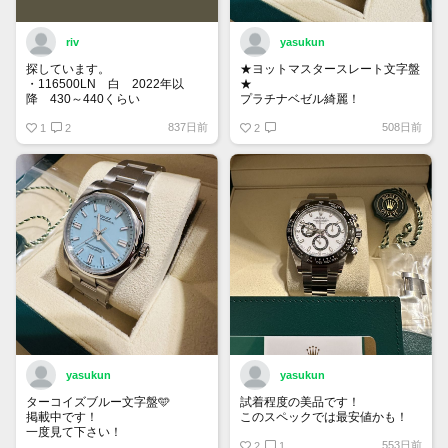
riv
yasukun
探しています。
★ヨットマスタースレート文字盤
・116500LN 白 2022年以
★
降 430～440くらい
プラチナベゼル綺麗！
・116400GV 黒 なるべく高年
837日前
508日前
式 120くらい
1
2
2
もし売却を検討している方がいま
したら、お声がけ頂けたら幸いで
す。
yasukun
yasukun
ターコイズブルー文字盤🩵
試着程度の美品です！
掲載中です！
このスペックでは最安値かも！
一度見て下さい！
553日前
2
1