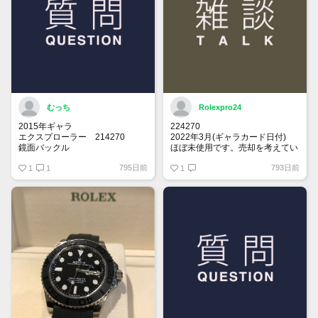
むっち
Rolexpro24
2015年ギャラ
224270
エクスプローラー 214270
2022年3月(ギャラカード日付)
鏡面バックル
ほぼ未使用です。売却を考えてい
ます。
795日前
793日前
思い出の年に製造されてるエクス
1
1
関心ある方、メッセージください
1
プローラー1を探しております。
売却を考えてらっしゃる方、是非
お声掛けお願い致します。
保存状況により価格交渉させて頂
きます。