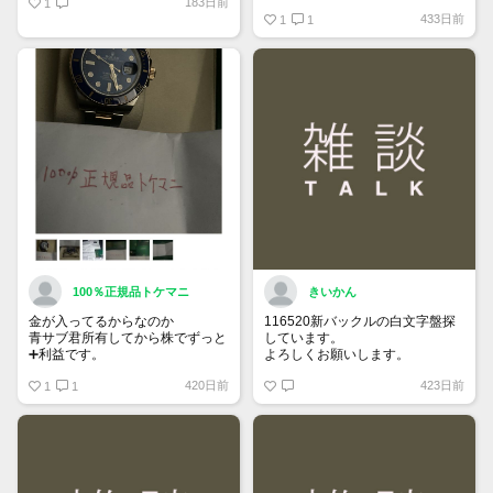
183日前
1
https://www.tokemar.com/top/rolex/su
433日前
2025/ @Watch_Monster_より
1
1
マジ上がる予想しかない
100％正規品トケマニ
きいかん
金が入ってるからなのか
116520新バックルの白文字盤探
青サブ君所有してから株でずっと
しています。
➕利益です。
よろしくお願いします。
オススメ日本株その①
420日前
423日前
銘柄番号7932 ニッピ
1
1
配当
1株に633円
100株→63300円
1000株→633万円
10000株→6330万円