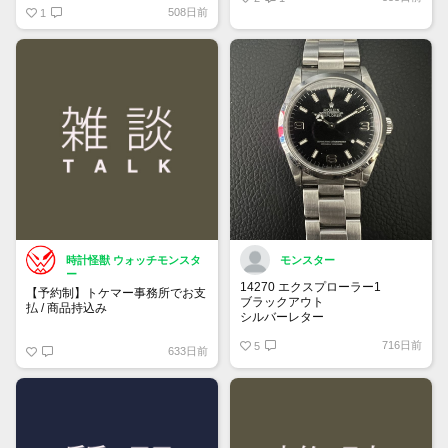
508日前
1
時計怪獣 ウォッチモンスタ
モンスター
ー
14270 エクスプローラー1
【予約制】トケマー事務所でお支
ブラックアウト
払 / 商品持込み
シルバーレター
先端ドット
https://www.tokemar.com/reservation/
716日前
オールトリチウム
5
633日前
フォームからご予約ください！
※土日祝日は行っておりません