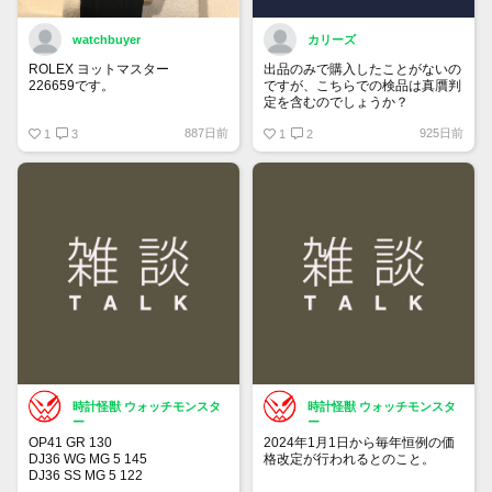
watchbuyer
カリーズ
ROLEX ヨットマスター
出品のみで購入したことがないの
226659です。
ですが、こちらでの検品は真贋判
定を含むのでしょうか？
415万円ぐらいでここで売りに出
887日前
925日前
そうかと思っています。
1
3
1
2
出品が承認されたら販売します。
興味ある人はご連絡ください。
時計怪獣 ウォッチモンスタ
時計怪獣 ウォッチモンスタ
ー
ー
OP41 GR 130
2024年1月1日から毎年恒例の価
DJ36 WG MG 5 145
格改定が行われるとのこと。
DJ36 SS MG 5 122
DJ36 SS MG 3 104
チューダーも同じタイミングの可