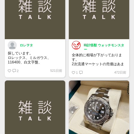
買って①年間所有するだけで
株価が下がっても、上がっても
ロレヲタ
時計怪獣 ウォッチモンスタ
ー
探しています。
全体的に相場が下がっておりま
ロレックス、ミルガウス、
す。
116400、白文字盤、
2次流通マーケットの売価はあま
外装はノンポリッシュの状態で、
り落ちてないため気付きにくいで
521日前
付属品は完備の状態を希望しま
2
472日前
すが、6桁スポーツはじめ、ドレ
1
す。
ス系も思っている10％は下にな
お値段140万～170万位でよろし
っていると思います。
くお願いいたします。