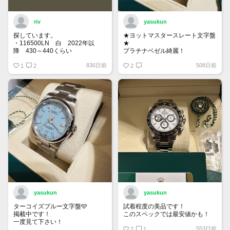
riv
yasukun
探しています。
★ヨットマスタースレート文字盤
・116500LN 白 2022年以
★
降 430～440くらい
プラチナベゼル綺麗！
・116400GV 黒 なるべく高年
836日前
508日前
式 120くらい
1
2
2
もし売却を検討している方がいま
したら、お声がけ頂けたら幸いで
す。
yasukun
yasukun
ターコイズブルー文字盤🩵
試着程度の美品です！
掲載中です！
このスペックでは最安値かも！
一度見て下さい！
553日前
2
1