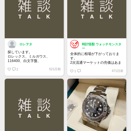
買って①年間所有するだけで
株価が下がっても、上がっても
ロレヲタ
時計怪獣 ウォッチモンスタ
ー
探しています。
全体的に相場が下がっておりま
ロレックス、ミルガウス、
す。
116400、白文字盤、
2次流通マーケットの売価はあま
外装はノンポリッシュの状態で、
り落ちてないため気付きにくいで
521日前
付属品は完備の状態を希望しま
2
471日前
すが、6桁スポーツはじめ、ドレ
1
す。
ス系も思っている10％は下にな
お値段140万～170万位でよろし
っていると思います。
くお願いいたします。