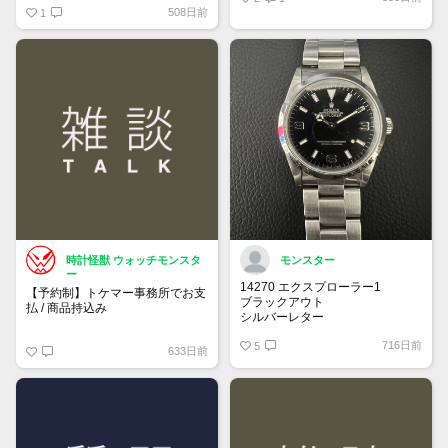
508日前
1
時計怪獣 ウォッチモンスタ
モンスター
ー
14270 エクスプローラー1
【予約制】トケマー事務所でお支
ブラックアウト
払 / 商品持込み
シルバーレター
先端ドット
https://www.tokemar.com/reservation/
716日前
オールトリチウム
5
633日前
フォームからご予約ください！
※土日祝日は行っておりません