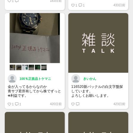
183日前
1
https://www.tokemar.com/top/rolex/su
433日前
2025/ @Watch_Monster_より
1
1
マジ上がる予想しかない
100％正規品トケマニ
きいかん
金が入ってるからなのか
116520新バックルの白文字盤探
青サブ君所有してから株でずっと
しています。
➕利益です。
よろしくお願いします。
オススメ日本株その①
420日前
423日前
銘柄番号7932 ニッピ
1
1
配当
1株に633円
100株→63300円
1000株→633万円
10000株→6330万円