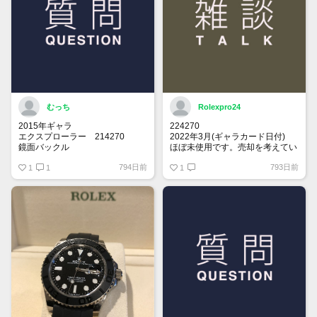
むっち
Rolexpro24
2015年ギャラ
224270
エクスプローラー 214270
2022年3月(ギャラカード日付)
鏡面バックル
ほぼ未使用です。売却を考えてい
ます。
794日前
793日前
思い出の年に製造されてるエクス
1
1
関心ある方、メッセージください
1
プローラー1を探しております。
売却を考えてらっしゃる方、是非
お声掛けお願い致します。
保存状況により価格交渉させて頂
きます。