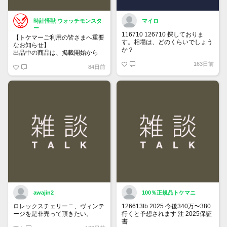
時計怪獣 ウォッチモンスタ
マイロ
ー
116710 126710 探しておりま
【トケマーご利用の皆さまへ重要
す。相場は、どのくらいでしょう
なお知らせ】
か？
出品中の商品は、掲載開始から
60日が経過すると自動的に1度
163日前
84日前
「下書き」へ戻ります。
トップページでお気に入り登録が
できるようになりました。
詳しくはマイページ＞お知らせを
ご確認ください。
awajin2
100％正規品トケマニ
ロレックスチェリーニ、ヴィンテ
126613lb 2025 今後340万〜380
ージを是非売って頂きたい。
行くと予想されます 注 2025保証
書