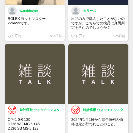
watchbuyer
カリーズ
ROLEX ヨットマスター
出品のみで購入したことがないの
226659です。
ですが、こちらでの検品は真贋判
定を含むのでしょうか？
415万円ぐらいでここで売りに出
887日前
925日前
そうかと思っています。
1
3
1
2
出品が承認されたら販売します。
興味ある人はご連絡ください。
時計怪獣 ウォッチモンスタ
時計怪獣 ウォッチモンスタ
ー
ー
OP41 GR 130
2024年1月1日から毎年恒例の価
DJ36 WG MG 5 145
格改定が行われるとのこと。
DJ36 SS MG 5 122
DJ36 SS MG 3 104
チューダーも同じタイミングの可