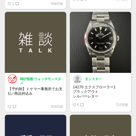
509日前
1
時計怪獣 ウォッチモンスタ
モンスター
ー
14270 エクスプローラー1
【予約制】トケマー事務所でお支
ブラックアウト
払 / 商品持込み
シルバーレター
先端ドット
https://www.tokemar.com/reservation/
717日前
オールトリチウム
5
633日前
フォームからご予約ください！
※土日祝日は行っておりません