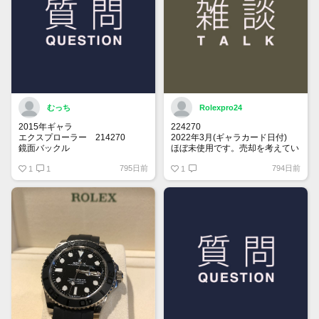
むっち
Rolexpro24
2015年ギャラ
224270
エクスプローラー 214270
2022年3月(ギャラカード日付)
鏡面バックル
ほぼ未使用です。売却を考えてい
ます。
795日前
794日前
思い出の年に製造されてるエクス
1
1
関心ある方、メッセージください
1
プローラー1を探しております。
売却を考えてらっしゃる方、是非
お声掛けお願い致します。
保存状況により価格交渉させて頂
きます。