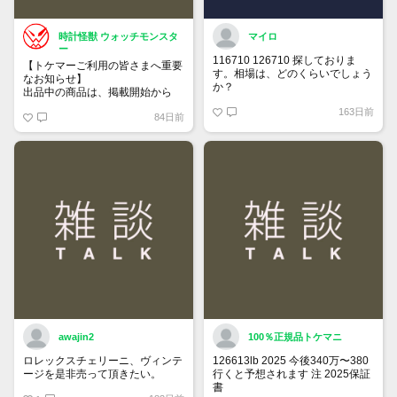
時計怪獣 ウォッチモンスタ
マイロ
ー
116710 126710 探しておりま
【トケマーご利用の皆さまへ重要
す。相場は、どのくらいでしょう
なお知らせ】
か？
出品中の商品は、掲載開始から
60日が経過すると自動的に1度
163日前
84日前
「下書き」へ戻ります。
トップページでお気に入り登録が
できるようになりました。
詳しくはマイページ＞お知らせを
ご確認ください。
awajin2
100％正規品トケマニ
ロレックスチェリーニ、ヴィンテ
126613lb 2025 今後340万〜380
ージを是非売って頂きたい。
行くと予想されます 注 2025保証
書