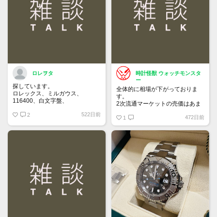
買って①年間所有するだけで
株価が下がっても、上がっても
ロレヲタ
時計怪獣 ウォッチモンスタ
ー
探しています。
全体的に相場が下がっておりま
ロレックス、ミルガウス、
す。
116400、白文字盤、
2次流通マーケットの売価はあま
外装はノンポリッシュの状態で、
り落ちてないため気付きにくいで
522日前
付属品は完備の状態を希望しま
2
472日前
すが、6桁スポーツはじめ、ドレ
1
す。
ス系も思っている10％は下にな
お値段140万～170万位でよろし
っていると思います。
くお願いいたします。