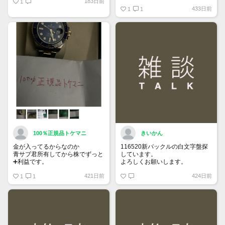
183日前
1
https://www.tokemar.com/top/rolex/su
433日前
2025/ @Watch_Monster_より
1
1
マジ上がる予想しかない
100％正規品トケマニ
きいかん
金が入ってるからなのか
116520新バックルの白文字盤探
青サブ君所有してから株でずっと
しています。
➕利益です。
よろしくお願いします。
オススメ日本株その①
421日前
424日前
銘柄番号7932 ニッピ
1
1
配当
1株に633円
100株→63300円
1000株→633万円
10000株→6330万円