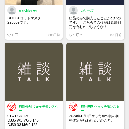
watchbuyer
カリーズ
ROLEX ヨットマスター
出品のみで購入したことがないの
226659です。
ですが、こちらでの検品は真贋判
定を含むのでしょうか？
415万円ぐらいでここで売りに出
888日前
926日前
そうかと思っています。
1
3
1
2
出品が承認されたら販売します。
興味ある人はご連絡ください。
時計怪獣 ウォッチモンスタ
時計怪獣 ウォッチモンスタ
ー
ー
OP41 GR 130
2024年1月1日から毎年恒例の価
DJ36 WG MG 5 145
格改定が行われるとのこと。
DJ36 SS MG 5 122
DJ36 SS MG 3 104
チューダーも同じタイミングの可