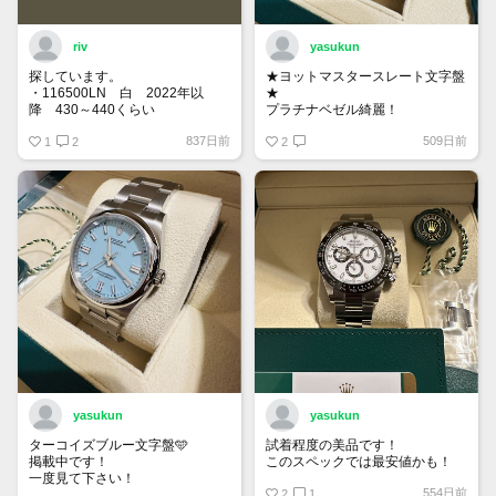
riv
yasukun
探しています。
★ヨットマスタースレート文字盤
・116500LN 白 2022年以
★
降 430～440くらい
プラチナベゼル綺麗！
・116400GV 黒 なるべく高年
837日前
509日前
式 120くらい
1
2
2
もし売却を検討している方がいま
したら、お声がけ頂けたら幸いで
す。
yasukun
yasukun
ターコイズブルー文字盤🩵
試着程度の美品です！
掲載中です！
このスペックでは最安値かも！
一度見て下さい！
554日前
2
1