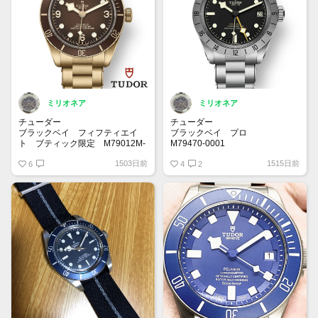
ミリオネア
ミリオネア
チューダー
チューダー
ブラックベイ フィフティエイ
ブラックベイ プロ
ト ブティック限定 M79012M-
M79470-0001
0001
ロレックス と姉妹ブランドのチ
1503日前
1515日前
ブロンズ製のブレスに注目です！
6
ューダー。ロレックス のエクス
4
2
写真では赤みが強い印象ですが、
プローラーⅡ Ref.1655を思い浮
実際に見てみるとどうなのでしょ
かべた方は多いのではないでしょ
う。個人的に茶色や赤ベゼルが好
うか。
みなのでブロンズとの相性が最高
近年は各ブランドでリバイバル、
✨
復刻がポイントとなってますね✨