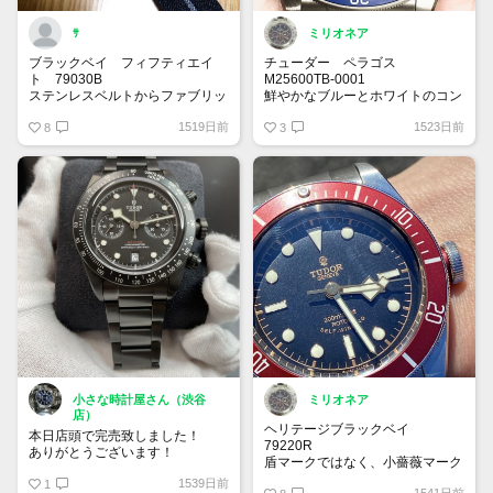
ｻ
ミリオネア
ブラックベイ フィフティエイ
チューダー ペラゴス
ト 79030B
M25600TB-0001
ステンレスベルトからファブリッ
鮮やかなブルーとホワイトのコン
クストラップに替えて気分転換。
トラスト✨スタイリッシュな雰囲
1519日前
1523日前
夏には最適。
8
気が好きです。
3
小さな時計屋さん（渋谷
ミリオネア
店）
ヘリテージブラックベイ
本日店頭で完売致しました！
79220R
ありがとうございます！
盾マークではなく、小薔薇マーク
✨
1539日前
1
1541日前