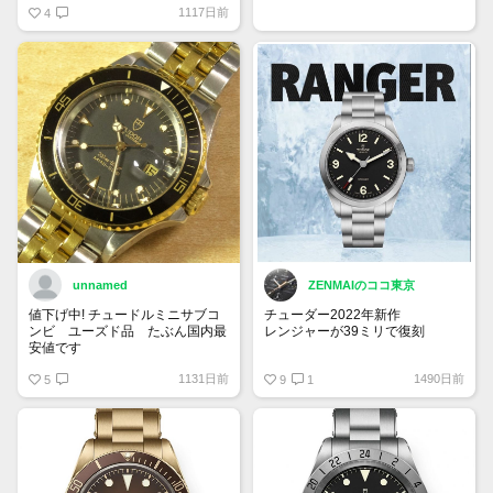
1117日前
4
unnamed
ZENMAIのココ東京
値下げ中! チュードルミニサブコ
チューダー2022年新作
ンビ ユーズド品 たぶん国内最
レンジャーが39ミリで復刻
安値です
ブレスレット仕様のM79950-
1131日前
1490日前
5
0001が347,600円
9
1
レザー・ラバーストラップの
M79950-0002が311,300円
ファブリックストラップの
M79950-0003が311,300円
良いですねぇ