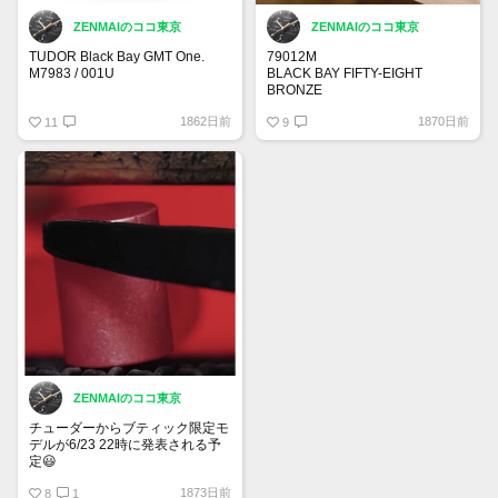
ZENMAIのココ東京
ZENMAIのココ東京
TUDOR Black Bay GMT One.
79012M
M7983 / 001U
BLACK BAY FIFTY-EIGHT
BRONZE
エイジドスティールのブラックベ
¥490,600
1862日前
1870日前
イGMTワン格好良いですね。
11
マニュファクチュール キャリバ
9
41mm
ー MT5400 (COSC)
キャリバーMT5652-1U
39 mm ブロンズ製ケース
ブロンズ製リベットブレスレット
サイズ調整を可能にする“T-fit”ア
ジャスティングシステムを装備
ZENMAIのココ東京
チューダーからブティック限定モ
デルが6/23 22時に発表される予
定😃
新素材っぽいですね！
1873日前
カーボン？？？
8
1