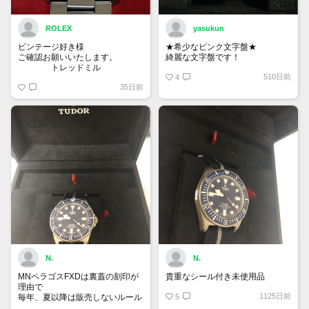
ROLEX
yasukun
ビンテージ好き様
★希少なピンク文字盤★
ご確認お願いいたします。
綺麗な文字盤です！
トレッドミル
510日前
4
35日前
N.
N.
MNペラゴスFXDは裏蓋の刻印が
貴重なシール付き未使用品
理由で
1125日前
毎年、夏以降は販売しないルール
5
があるらしい