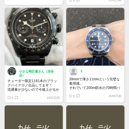
個人的には赤ベゼルに、薔薇チュ
8
ードル好きです！
小さな時計屋さん（渋谷
ｻ
店）
39mmで薄さ11mmという完璧な
チューダー限定1181本のブラッ
着用感。
クベイクロノ出品してます！
それでいて200m防水の70時間パ
流通量が少ないので今後上がるか
ワーリザーブ。
は別として今提示している金額で
1546日前
デザインもさることながら性能も
6
1542日前
買えるのは
3
ピカイチの万能時計だと思いま
最後かもしれませんよ？ぜひこの
す。
機会にご検討お願い致します！