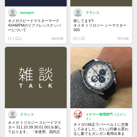
kanegon
クラシコ
オメガスピードマスターマーク
探してます‼️
40AM/PMのリファレンスナンバ
オメガ トリロジー シーマスター
ーについて
300
国内正規ギャラでフルコマ付属品
462日前
787日前
保証書にはREF:35205300とある
1
2
全て有り綺麗な個体をお持ちで
1
のですが、裏蓋の内側を見ると
90万円前後で譲って頂ける方、
175 0084
宜しくお願い致します。
375 0084
とあります。どちらがリファレン
スナンバーなのでしょうか？
クラシコ
トケマー管理部門（コメン
ト）
オメガ トリロジー スピードマス
オメガの純正ラバーベルトに交換
ター 311.10.39.30.01.001を探し
してみました。だいぶ印象も変わ
ております。 「未使用、国内正
るし夏でもガンガン着用出来ま
規ギャランティー、付属品全て有