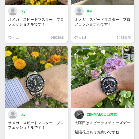
tky
tky
オメガ スピードマスター プロ
オメガ スピードマスター プロ
フェッショナルです！
フェッショナルです！
夏の日差しを浴びて輝いて見えま
ブレスレットがサテン仕上げとポ
1492日前
1493日前
す！
8
リッシュ仕上げの2本のラインを
8
組み合わせていてとても精巧さを
感じます！
使用しているとしょうがないこと
ですがポリッシュの部分は傷が目
立ちますね…
大事に長く使っていきたいです！
tky
ZENMAIのココ東京
オメガ スピードマスター プロ
火曜日はスピーディチューズデー
フェッショナルです！
紫陽花はもうお終いですね
火曜日なのでスピーディーチュー
#speedytuesday