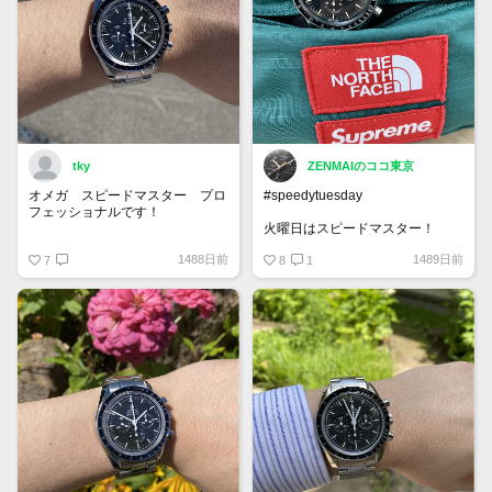
tky
ZENMAIのココ東京
オメガ スピードマスター プロ
#speedytuesday
フェッショナルです！
火曜日はスピードマスター！
火曜日ということでスピーディチ
1488日前
1489日前
ューズデー！
7
8
1