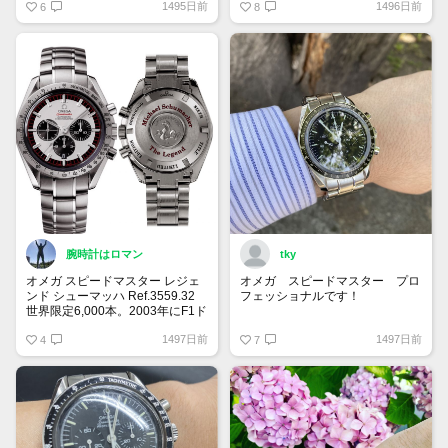
1495日前
1496日前
ズデー！
6
8
腕時計はロマン
tky
オメガ スピードマスター レジェ
オメガ スピードマスター プロ
ンド シューマッハ Ref.3559.32
フェッショナルです！
世界限定6,000本。2003年にF1ド
ライバー ミハエル・シューマッ
こちらは2014年から2020年の間
1497日前
1497日前
ハがワールドチャンピオンを獲得
4
に製造された第7世代です！
7
した記念として2004年に発表さ
れたモデル。デイトナ ポールニ
1957年の発売から大きくデザイ
ューマンを彷彿とさせるデザイン
ンが変わらないところが愛される
で人気です◎
理由の一つですね！