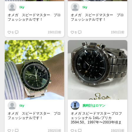
tky
tky
オメガ スピードマスター プロ
オメガ スピードマスター プロ
フェッショナルです！
フェッショナルです！
インダイヤルのふちがはっきりし
どアップで撮ってみました！
1501日前
1501日前
ていて、小さくても秒針がとても
6
毎日つけてても飽きのこないデザ
8
見やすいです！
インです！
tky
腕時計はロマン
オメガ スピードマスター プロ
オメガ スピードマスター プロフ
フェッショナルです！
ェッショナル 1stレプリカ
3594.50。1997年〜2003年頃ま
クロノグラフのある時計はスポー
で製造されていたモデル。初代を
1502日前
1502日前
ティ感が強く、男が好きな顔面を
7
彷彿とさせるブロードアロー針、
6