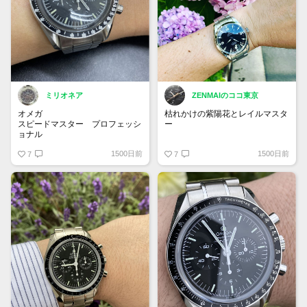
ミリオネア
ZENMAIのココ東京
オメガ
枯れかけの紫陽花とレイルマスタ
スピードマスター プロフェッシ
ー
ョナル
Ref.3590.50
紫陽花チャレンジ
1500日前
1500日前
第6世代のオールトリチウムの一
7
7
本。
#オメガ #シーマスター #コーア
90年代半ばのロングセラーモデ
クシャル #アクアテラ #レイルマ
ルとなります。
スター #250352 #omegawatches
ヴィンテージブームがきているの
#seamaster #aquaterra
で、人気も徐々に上がっていて、
#railmaster .
愛着ある時計となっています👌