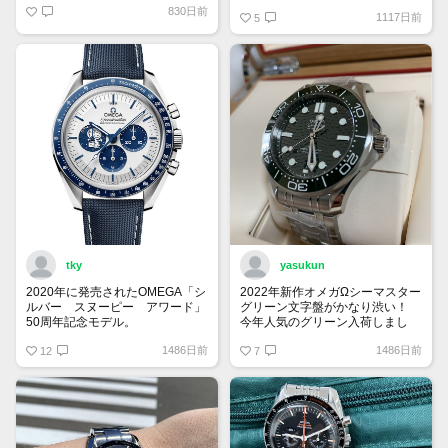
す！
830日前
り希望」 予算は120万円です。
1117日前
5
宜しくお願い致します。
tky
yasukun
2020年に発売されたOMEGA「シ
2022年新作オメガΩシーマスター
ルバー スヌーピー アワード」
グリーン文字盤がかなり渋い！
50周年記念モデル。
今年人気のグリーン入荷しまし
9時位置の可愛らしいスヌーピー
た。
1486日前
1486日前
とベゼルやインダイヤルの少し暗
12
7
いブルーが宇宙を感じさせていて
印象的です。クロノグラフを起動
すると裏蓋に宇宙旅行中のスヌー
ピーが現れるというユニークなモ
デル。