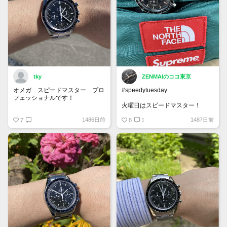
tky
ZENMAIのココ東京
オメガ スピードマスター プロ
#speedytuesday
フェッショナルです！
火曜日はスピードマスター！
火曜日ということでスピーディチ
1486日前
1487日前
ューズデー！
7
8
1