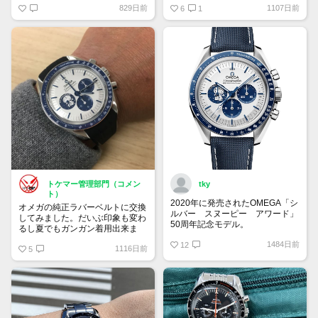
829日前
1107日前
り希望」 予算は120万円です。
は貴重
6
1
宜しくお願い致します。
トケマー管理部門（コメン
tky
ト）
2020年に発売されたOMEGA「シ
オメガの純正ラバーベルトに交換
ルバー スヌーピー アワード」
してみました。だいぶ印象も変わ
50周年記念モデル。
るし夏でもガンガン着用出来ま
9時位置の可愛らしいスヌーピー
す！
1484日前
とベゼルやインダイヤルの少し暗
12
1116日前
5
いブルーが宇宙を感じさせていて
印象的です。クロノグラフを起動
すると裏蓋に宇宙旅行中のスヌー
ピーが現れるというユニークなモ
デル。