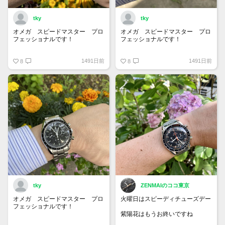
tky
tky
オメガ スピードマスター プロ
オメガ スピードマスター プロ
フェッショナルです！
フェッショナルです！
夏の日差しを浴びて輝いて見えま
ブレスレットがサテン仕上げとポ
1491日前
1491日前
す！
8
リッシュ仕上げの2本のラインを
8
組み合わせていてとても精巧さを
感じます！
使用しているとしょうがないこと
ですがポリッシュの部分は傷が目
立ちますね…
大事に長く使っていきたいです！
tky
ZENMAIのココ東京
オメガ スピードマスター プロ
火曜日はスピーディチューズデー
フェッショナルです！
紫陽花はもうお終いですね
火曜日なのでスピーディーチュー
#speedytuesday