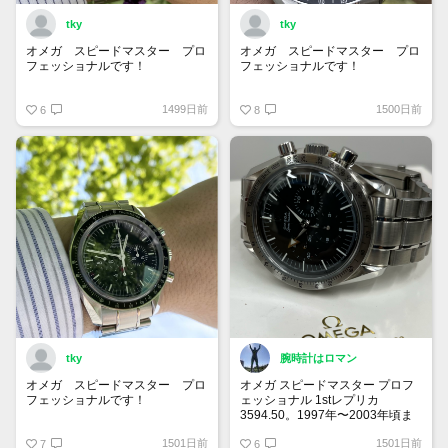
tky
tky
オメガ スピードマスター プロ
オメガ スピードマスター プロ
フェッショナルです！
フェッショナルです！
インダイヤルのふちがはっきりし
どアップで撮ってみました！
1499日前
1500日前
ていて、小さくても秒針がとても
6
毎日つけてても飽きのこないデザ
8
見やすいです！
インです！
tky
腕時計はロマン
オメガ スピードマスター プロ
オメガ スピードマスター プロフ
フェッショナルです！
ェッショナル 1stレプリカ
3594.50。1997年〜2003年頃ま
クロノグラフのある時計はスポー
で製造されていたモデル。初代を
1501日前
1501日前
ティ感が強く、男が好きな顔面を
7
彷彿とさせるブロードアロー針、
6