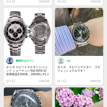
1494日前
1494日前
ズデー！
6
8
腕時計はロマン
tky
オメガ スピードマスター レジェ
オメガ スピードマスター プロ
ンド シューマッハ Ref.3559.32
フェッショナルです！
世界限定6,000本。2003年にF1ド
ライバー ミハエル・シューマッ
こちらは2014年から2020年の間
1495日前
1495日前
ハがワールドチャンピオンを獲得
4
に製造された第7世代です！
7
した記念として2004年に発表さ
れたモデル。デイトナ ポールニ
1957年の発売から大きくデザイ
ューマンを彷彿とさせるデザイン
ンが変わらないところが愛される
で人気です◎
理由の一つですね！