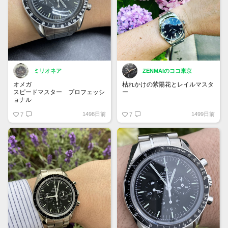
ミリオネア
ZENMAIのココ東京
オメガ
枯れかけの紫陽花とレイルマスタ
スピードマスター プロフェッシ
ー
ョナル
Ref.3590.50
紫陽花チャレンジ
1498日前
1499日前
第6世代のオールトリチウムの一
7
7
本。
#オメガ #シーマスター #コーア
90年代半ばのロングセラーモデ
クシャル #アクアテラ #レイルマ
ルとなります。
スター #250352 #omegawatches
ヴィンテージブームがきているの
#seamaster #aquaterra
で、人気も徐々に上がっていて、
#railmaster .
愛着ある時計となっています👌