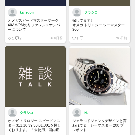
kanegon
クラシコ
オメガスピードマスターマーク
探してます‼️
40AM/PMのリファレンスナンバ
オメガ トリロジー シーマスター
ーについて
300
国内正規ギャラでフルコマ付属品
460日前
786日前
保証書にはREF:35205300とある
1
2
全て有り綺麗な個体をお持ちで
1
のですが、裏蓋の内側を見ると
90万円前後で譲って頂ける方、
175 0084
宜しくお願い致します。
375 0084
とあります。どちらがリファレン
スナンバーなのでしょうか？
クラシコ
N.
オメガ トリロジー スピードマス
ジェラルドジェンタデザインと言
ター 311.10.39.30.01.001を探し
われてる シーマスター 200 プ
ております。 「未使用、国内正
レポンド
規ギャランティー、付属品全て有
自動巻、ラージサイズ、ベンツ針