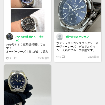
小さな時計屋さん（渋谷
時計大好きオジサン
店）
ヴァシュロンコンスタンタン オ
わかりやすく夏時計掲載してま
ーヴァーシーズ デュアルタイ
す！
ム 人気のブルー文字盤です。
オーバーシーズ！夏に向けて買わ
ないで何を買う！
1605日前
6
1550日前
他にもデイトジャスト、バッドマ
3
2
ン、オーデマピゲ、新規掲載しま
したので是非ご検討をお願いしま
す！