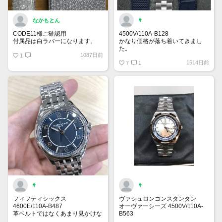
なかもとん
ｻ
CODE11様ご確認用
4500V/110A-B128
付属品は白ラバーになります。
かなり価格が落ち着いてきまし
た。
1087日前
1
今が底なのでは？と思ってしまい
1514日前
ます。
7
1
来月から10%程定価が上がるよう
ですが、相場がどうなるのか気に
なるところです。
ｻ
ｻ
フィフティシックス
ヴァシュロンコンスタンタン
4600E/110A-B487
オーヴァーシーズ 4500V/110A-
革ベルトではなくあまり見かけな
B563
いブレスタイプ。
スイス38本限定モデル。