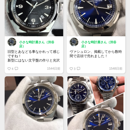
小さな時計屋さん（渋谷
小さな時計屋さん（渋谷
店）
店）
旧型とあなどる事なかれって感じ
ヴァシュロン、掲載してから数時
ですね！
間で店頭で売れました！
新型にはない文字盤の作りと光沢
感！
また入荷ありましたら予め告知致
1544日前
1548日前
4
しますので何卒宜しくお願い致し
3
ブラック好きにはたまらないか
ます！
と！
是非ご検討をお願いします！