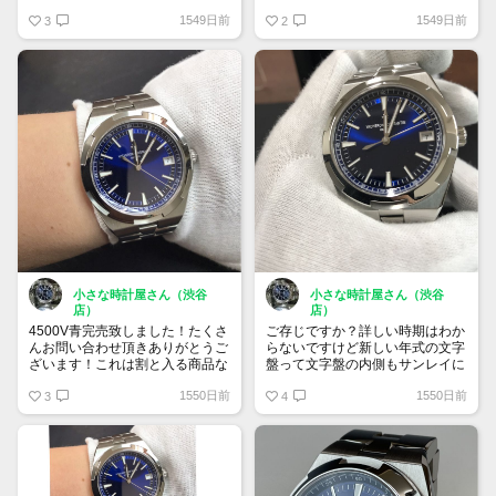
価格は5,980,000円を予定してお
た探します！
1549日前
1549日前
ります！
3
2
ご興味ある方は先にお声がけ頂け
ればと思います。宜しくお願い致
します！
小さな時計屋さん（渋谷
小さな時計屋さん（渋谷
店）
店）
4500V青完売致しました！たくさ
ご存じですか？詳しい時期はわか
んお問い合わせ頂きありがとうご
らないですけど新しい年式の文字
ざいます！これは割と入る商品な
盤って文字盤の内側もサンレイに
のでまた入ったらすぐに報告致し
なってるんですよ！前のタイプだ
1550日前
1550日前
ます。
3
と文字盤の外側しかサンレイにな
4
宜しくお願い致します！
ってないです！