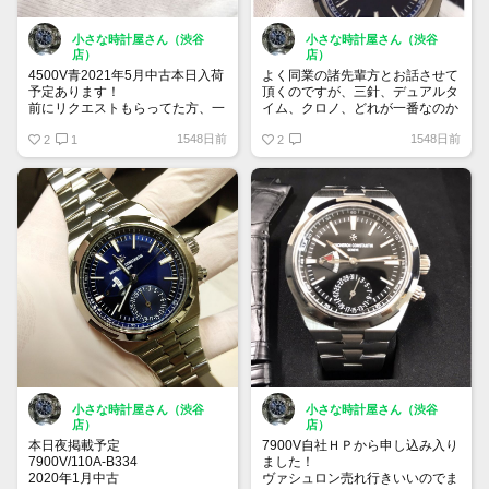
小さな時計屋さん（渋谷
小さな時計屋さん（渋谷
店）
店）
4500V青2021年5月中古本日入荷
よく同業の諸先輩方とお話させて
予定あります！
頂くのですが、三針、デュアルタ
前にリクエストもらってた方、一
イム、クロノ、どれが一番なのか
人には電話しました(折り返し待
な～と、人気で言うと三針いいで
1548日前
1548日前
ち)あと
2
1
すよね、でも純粋にカッコいいの
2
キラキラウオッチ様も以前リクエ
はデュアルとクロノでインダイヤ
スト頂いてたのでどうかなあと！
ルがサンレイ邪魔してるので一番
中古なのでアップ遅れるかもで
好きなのデュアルなんですよね
す！
(担当私見)皆様はどれが好きでし
売価は578万前後を想定しており
ょうか！
ます！宜しくお願い致します！
小さな時計屋さん（渋谷
小さな時計屋さん（渋谷
店）
店）
本日夜掲載予定
7900V自社ＨＰから申し込み入り
7900V/110A-B334
ました！
2020年1月中古
ヴァシュロン売れ行きいいのでま