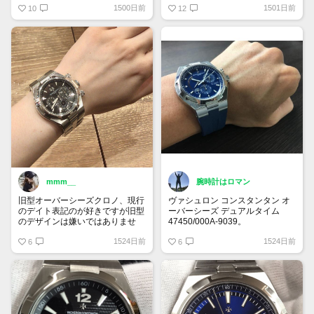
1500日前
1501日前
厚さ9.6mm、ケース径40mm。
10
数が少ないうえにスイス限定の
12
ブレスの着け心地は非常に良いで
為、実物を見る事が非常に困難な
す。
モデル。
スーツに合わせて着けていたら間
通常のシルバー文字盤と比べて文
違いなくキマる1本。
字盤の外側のデザインが1番の違
ブレスタイプなのでこれからの季
いでしょうか。
節でも問題なく使えますね。
個人的に好きなデザインです。
mmm__
腕時計はロマン
旧型オーバーシーズクロノ、現行
ヴァシュロン コンスタンタン オ
のデイト表記のが好きですが旧型
ーバーシーズ デュアルタイム
のデザインは嫌いではありませ
47450/000A-9039。
ん。
3針、クロノグラフも素敵です
1524日前
1524日前
6
が、個人的にはパワーリザーブが
6
ついたデュアルタイムに色気を感
じます。うん、カッコいい！