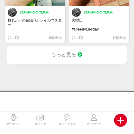
ZENMAIのココ東京
ZENMAIのココ東京
枯れかけの紫陽花とレイルマスタ
火曜日
ー
#speedytuesday
紫陽花チャレンジ
#omegawatches #speedmaster
1500日前
1783日前
7
#speedmasterprofessional
7
#オメガ #シーマスター #コーア
#ultraman #speedy
クシャル #アクアテラ #レイルマ
#時計怪獣集まれ #スピードマス
スター #250352 #omegawatches
ター #スピードマスタープロフェ
もっと見る
#seamaster #aquaterra
ッショナル #ウルトラマン
#railmaster .
マーケット
メディア
コミュニティ
マイページ