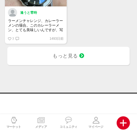
逢うと零時
ラーメンチャレンジ、カレーラー
メンの場合。このカレーラーメ
ン、とても美味しいんですが、写
真にすると………なんか…アレで
1493日前
すね。とても…アレ。
7
もっと見る
マーケット
メディア
コミュニティ
マイページ