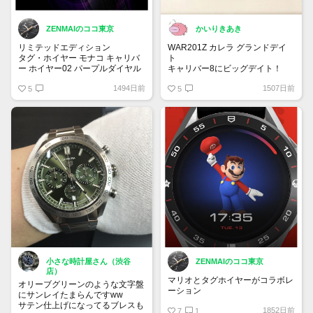
ZENMAIのココ東京
かいりきあき
リミテッドエディション
WAR201Z カレラ グランドデイ
タグ・ホイヤー モナコ キャリバ
ト
ー ホイヤー02 パープルダイヤル
キャリバー8にビッグデイト！
リミテッドエディション
どんなブレスに換装しても合う印
1494日前
1507日前
自動巻クロノグラフ - 直径39 mm
5
象
5
CBL2118.FC6518
¥ 847,000
パープル来そうですよね！
小さな時計屋さん（渋谷
ZENMAIのココ東京
店）
マリオとタグホイヤーがコラボレ
オリーブグリーンのような文字盤
ーション
にサンレイたまらんですww
サテン仕上げになってるブレスも
1852日前
7
1