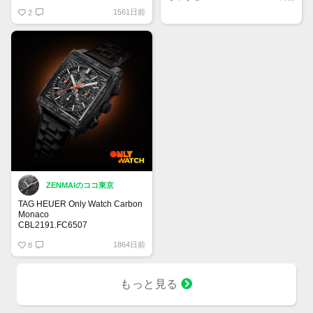
好きです！
1561日前
2
ZENMAIのココ東京
TAG HEUER Only Watch Carbon
Monaco
CBL2191.FC6507
ホイヤーキャリバー02
1864日前
金属製のブレスレットを思わせる
8
ハンドメイドレザー
もっと見る