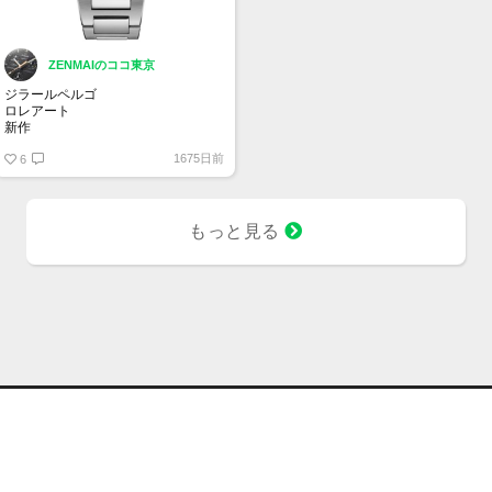
ZENMAIのココ東京
ジラールペルゴ
ロレアート
新作
188 本限定
1675日前
LAUREATO 42 MM ETERNITY
6
EDITION
81010-11-433-11A
42 mm
サンレイ モチーフ ギョーシェ仕上げ
もっと見る
のグリーン エナメル文字盤