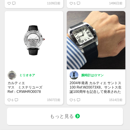
1109日前
1496日前
サーバーがダウンしているようで
ウォッチとして作られました！
5
す。
300m防水を兼ねケースの厚みを
復旧されるまでお待ち下さいませ
11ミリの薄いケースを採用する
_(..)_
ことでドレスシーンにも使用でき
るデザインになっています！
ミリオネア
腕時計はロマン
カルティエ
2004年発表 カルティエ サントス
マス ミステリユーズ
100 Ref.W20073X8。サントス生
Ref：CRWHRO0078
誕100周年を記念して発表された
2022年新作で世界限定30本とな
サントス100はカルティエを代表
1507日前
1514日前
っている特徴的な一本。価格はな
6
するモデルの一つです。宝石商と
5
んと37,752,000円予定💦
して有名なカルティエが作る時計
ミステリーの由来は、針がムーブ
は上品で繊細なデザインのモデル
メントとつながっておらず、クロ
も多いですね。一本抑えておきた
もっと見る
ックの透明な本体に浮かんで見え
い時計です。
ることに由来します。