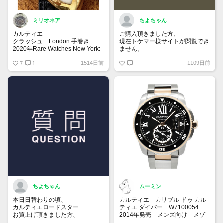
ミリオネア
ちよちゃん
カルティエ
ご購入頂きました方、
クラッシュ London 手巻き
現在トケマー様サイトが閲覧でき
2020年Rare Watches New York:
ません。
Onlineのオークションにて、日本
サーバー復旧までお待ち下さいま
1514日前
1109日前
円にして約2,400万円で落札され
7
1
せ_(..)_
た伝説のクラッシュウォッチ。
パリスではなく、「ロンドン」の
文字を持つ古いダイヤルには今後
注目です✨
ちよちゃん
ムーミン
本日日替わりの頃、
カルティエ カリブル ドゥ カル
カルティエロードスター
ティエ ダイバー W7100054
お買上げ頂きました方、
2014年発売 メンズ向け メゾ
現在トケマー様サイトの
ンブランドとしては初のダイバー