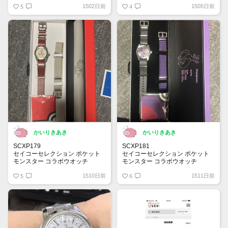
1502日前
1505日前
スターの由来は頑丈でタフさが特
5
グラフ」から”ヴィンテージ感“を
4
徴の為です✨
再現し作られました！SARY192
梅雨も明け、オレンジ色の文字盤
はダイヤルの9時位置がスケルト
が熱い太陽とマッチして、この夏
ン構造になりムーブメントが覗き
ピッタリの一本です。視認性も高
込めるモデルになります
い！
かいりきあき
かいりきあき
SCXP179
SCXP181
セイコーセレクション ポケット
セイコーセレクション ポケット
モンスター コラボウオッチ
モンスター コラボウオッチ
ミューツーに続き人気のイーブイ
ミュウツーが針中心(ハリチュー)
1510日前
1511日前
ですが他に着けてる人は見た事が
5
を掴む独自のデザイン
6
無いです
箱はマスターボールの見た目です
箱はモンスターボールの見た目で
す