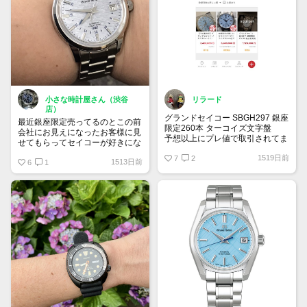
小さな時計屋さん（渋谷
リラード
店）
グランドセイコー SBGH297 銀座
最近銀座限定売ってるのとこの前
限定260本 ターコイズ文字盤
会社にお見えになったお客様に見
予想以上にプレ値で取引されてま
せてもらってセイコーが好きにな
すね！
ってしまってまんまと買ってしま
1519日前
純粋に綺麗な文字盤だから欲しか
7
2
1513日前
ったｗｗｗｗｗ
6
1
ったなー
セイコーって本当に和で素敵で
す、他にも買い揃えます！