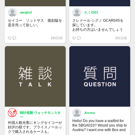
awajin2
たく0301
セイコー ソットサス 復刻版を
クレドール シグノ GCAR045を
是非売って欲しい。
探しています。
お持ちの方はいませんでしょう
か。
185日前
301日前
時計怪獣 ウォッチモンスタ
Arzma
ー
Hello! Do you have a waitlist for
外国人観光客にキングセイコーが
the SBGA033? Would you ship to
好評の様です。プライスノールッ
Austria? I want one with Box and
クで購入されるケースも。
Papers.