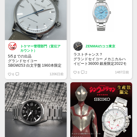
トケマー管理部門（宣伝ア
ZENMAIのココ東京
カウント）
ラストチャンス？
5/5までの出品
グランドセイコー メカニカルハ
グランドセイコー
イビート36000 銀座限定2022モ
SBGW253 白文字盤 1960本限定
デル
モデル 手巻き 中古品
1487日前
770,000円
8
2
1206日前
【トケマー宅配出品（出品代
6
お一人さま1点限り
行）】 20230405
800,000 円
申し込み： 7月13日～ 8月2日
購入場所： 銀座三越 本館1階
ザ・ステージ
ご購入期間までにエムアイカード
のご準備をお願いいたします。