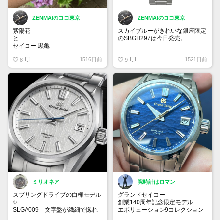
ZENMAIのココ東京
ZENMAIのココ東京
紫陽花
スカイブルーがきれいな銀座限定
と
のSBGH297は今日発売。
セイコー 黒亀
予約枠は完売してますが、旧銀座
1516日前
1521日前
8
和光のセイコーハウスギンザで当
9
日枠があるかも！
ミリオネア
腕時計はロマン
スプリングドライブの白樺モデル
グランドセイコー
✨
創業140周年記念限定モデル
SLGA009 文字盤が繊細で惚れ
エボリューション9コレクション
惚れしてしまいます。
SLGA007