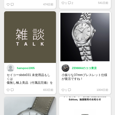
541日前
1
2
474日前
harupoo1005
ZENMAIのココ東京
セイコーsbdx031 未使用品もし
小振りな37mmブレスレット仕様
くは
が復活ですね！
傷無し極上美品（付属品完備）を
35万円程度で探しています。
グランドセイコー SBGW305
653日前
1004日前
1