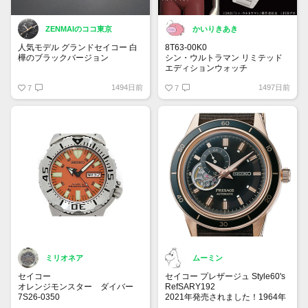
ZENMAIのココ東京
かいりきあき
人気モデル グランドセイコー 白
8T63-00K0
樺のブラックバージョン
シン・ウルトラマン リミテッド
エディションウォッチ
SLGH017
大真面目です
1494日前
1497日前
Evolution 9 Collection
7
まだ見かけた事はありません
7
1,210,000 円（税込）
2022年8月発売予定
ミリオネア
ムーミン
セイコー
セイコー プレザージュ Style60's
オレンジモンスター ダイバー
RefSARY192
7S26-0350
2021年発売されました！1964年
海外向けに製造された商品。モン
に発売された「クラウン クロノ