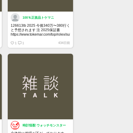
100％正規品トケマニ
126613lb 2025 今後340万〜380行く
と予想されます 注 2025保証書
https://www.tokemar.com/top/rolex/submariner/166613lb-
2025/ @Watch_Monster_より
434日前
1
1
マジ上がる予想しかない
時計怪獣 ウォッチモンスター