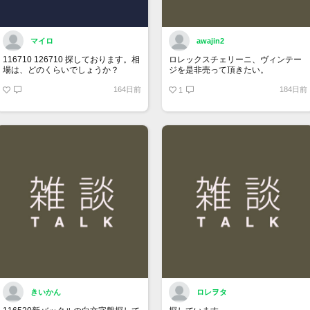
マイロ
awajin2
116710 126710 探しております。相
ロレックスチェリーニ、ヴィンテー
場は、どのくらいでしょうか？
ジを是非売って頂きたい。
164日前
184日前
1
きいかん
ロレヲタ