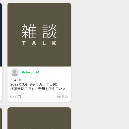
Rolexpro24
224270
2022年3月(ギャラカード日付)
ほぼ未使用です。売却を考えていま
す。
794日前
関心ある方、メッセージください
1