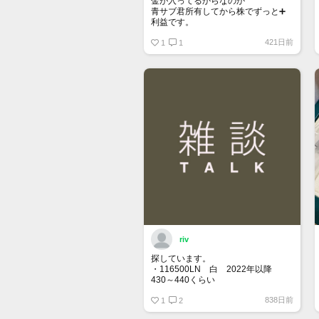
金が入ってるからなのか
青サブ君所有してから株でずっと➕
利益です。
オススメ日本株その①
421日前
銘柄番号7932 ニッピ
1
1
配当
1株に633円
100株→63300円
1000株→633万円
10000株→6330万円
買って①年間所有するだけで
株価が下がっても、上がっても
riv
探しています。
・116500LN 白 2022年以降
430～440くらい
・116400GV 黒 なるべく高年
838日前
式 120くらい
1
2