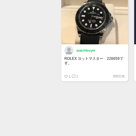
watchbuyer
ROLEX ヨットマスター 226659で
す。
415万円ぐらいでここで売りに出そ
888日前
うかと思っています。
1
3
出品が承認されたら販売します。
興味ある人はご連絡ください。