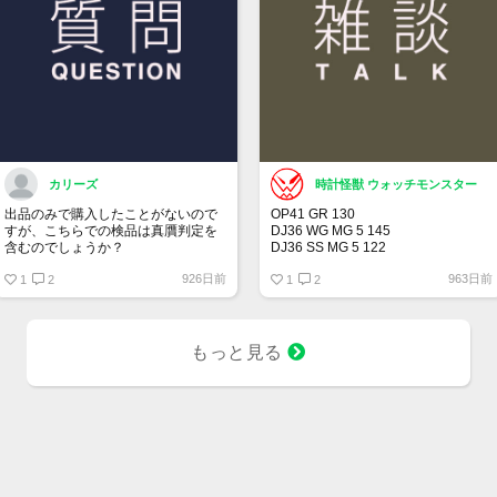
カリーズ
時計怪獣 ウォッチモンスター
出品のみで購入したことがないので
OP41 GR 130
すが、こちらでの検品は真贋判定を
DJ36 WG MG 5 145
含むのでしょうか？
DJ36 SS MG 5 122
DJ36 SS MG 3 104
926日前
963日前
1
2
DJ41 WG WT 5 164
1
2
00LN BK 21 375
BLRO 5 20 313
BLNR 5 21 244
SUBD 23 182
もっと見る