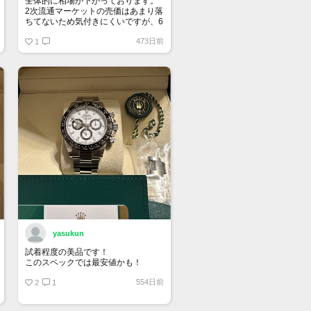
全体的に相場が下がっております。
2次流通マーケットの売価はあまり落
ちてないため気付きにくいですが、6
桁スポーツはじめ、ドレス系も思っ
473日前
ている10％は下になっていると思い
1
ます。
yasukun
試着程度の美品です！
このスペックでは最安値かも！
554日前
2
1