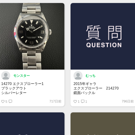
モンスター
むっち
14270 エクスプローラー1
2015年ギャラ
ブラックアウト
エクスプローラー 214270
シルバーレター
鏡面バックル
先端ドット
717日前
796日前
オールトリチウム
5
思い出の年に製造されてるエクスプ
1
1
ローラー1を探しております。
売却を考えてらっしゃる方、是非お
声掛けお願い致します。
保存状況により価格交渉させて頂き
ます。