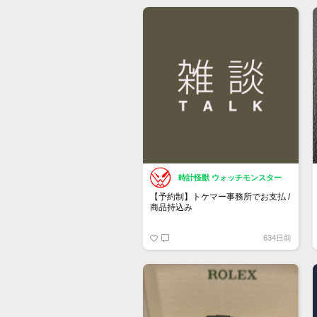
もし売却を検討している方がいまし
たら、お声がけ頂けたら幸いです。
時計怪獣 ウォッチモンスター
【予約制】トケマー事務所でお支払 /
商品持込み
https://www.tokemar.com/reservation/
634日前
フォームからご予約ください！
※土日祝日は行っておりません