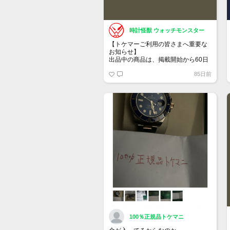
時計怪獣 ウォッチモンスター
【トケマーご利用の皆さまへ重要な
お知らせ】
出品中の商品は、掲載開始から60日
が経過すると自動的に1度「下書き」
85日前
へ戻ります。
トップページでお気に入り登録がで
きるようになりました。
詳しくはマイページ＞お知らせをご
確認ください。
100％正規品トケマニ