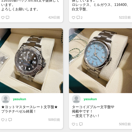
116520新バックルの白文字盤探して
探しています。
います。
ロレックス、ミルガウス、116400、
よろしくお願いします。
白文字盤、
外装はノンポリッシュの状態で、付
424日前
522日前
属品は完備の状態を希望します。
2
お値段140万～170万位でよろしくお
願いいたします。
yasukun
yasukun
★ヨットマスタースレート文字盤★
ターコイズブルー文字盤🩵
プラチナベゼル綺麗！
掲載中です！
一度見て下さい！
509日前
2
509日前
1