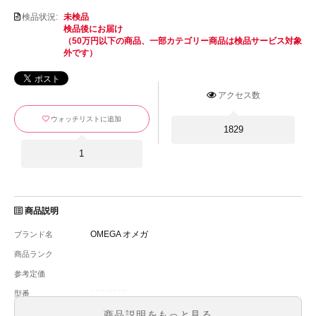
検品状況:
未検品
検品後にお届け
（50万円以下の商品、一部カテゴリー商品は検品サービス対象
外です）
アクセス数
ウォッチリストに追加
1829
1
商品説明
OMEGA オメガ
ブランド名
商品ランク
参考定価
196.0125
型番
メンズサイズ
メンズ・レディース
商品説明をもっと見る