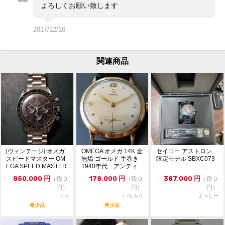
よろしくお願い致します
ケース径 35mm リューズ含まず
うでまわり 最大約20cm
2017/12/16
メンズサイズ
関連商品
クォーツ
社外ベルト
付属品なし
時刻合わせ方法が特殊です
[ヴィンテージ] オメガ
OMEGA オメガ 14K 金
セイコー アストロン
リューズの一段引きで短針を調整できます
スピードマスター OM
無垢 ゴールド 手巻き
限定モデル SBXC073
EGA SPEED MASTER
1940年代 アンティ
出品している最後の画像に矢印を入れましたが、こちら
...
ーク
850,000
円
178,000
円
387,000
円
（税０
（税０
（税０
の
円）
円）
円）
リューズ内ボタンを爪楊枝などで2秒ほど長押ししたあ
J_s
いちろう
よっしー
と、
希少品
希少品
一度離し、再度長押ししますと長針(分針)が回転し始め
ます
ので、任意の時刻になるまで押し続けます