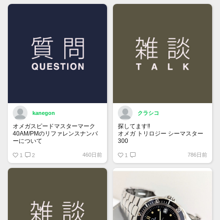
kanegon
クラシコ
オメガスピードマスターマーク
探してます‼️
40AM/PMのリファレンスナンバ
オメガ トリロジー シーマスター
ーについて
300
国内正規ギャラでフルコマ付属品
460日前
786日前
保証書にはREF:35205300とある
1
2
全て有り綺麗な個体をお持ちで
1
のですが、裏蓋の内側を見ると
90万円前後で譲って頂ける方、
175 0084
宜しくお願い致します。
375 0084
とあります。どちらがリファレン
スナンバーなのでしょうか？