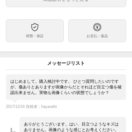
黒
文字盤
クォーツ
ムーブメント
35mm リューズ含まず
ケースサイズ
最大約20cm
ベルト内周
状態・保証
お支払・返品
SS×GP
素材
付属品
保証期間
メッセージリスト
全体的に細かいキズおよび経年劣化が見られます
状態
現金特価となります
コメント
はじめまして。購入検討中です。 ひとつ質問したいのです
が、傷ありとありますが画像からだとそれほど目立つ傷を確
認出来ません。実物も画像くらいの状態でしょうか？
ブランド OMEGA オメガ
品名 シーマスター デイト
2017/12/16 投稿者：hayarathi
型番 196.0125
ありがとうございます。はい、目立つようなキズは
文字盤色 黒
ありません。画像のような感じとお考えください。