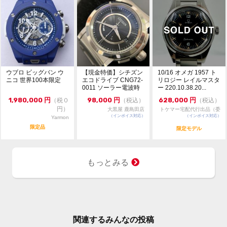
ウブロ ビッグバン ウ
【現金特価】シチズン
10/16 オメガ 1957 ト
ニコ 世界100本限定
エコドライブ CNG72-
リロジー レイルマスタ
0011 ソーラー電波時
ー 220.10.38.20...
計 シリー...
1,980,000
円
98,000
円
628,000
円
（税０
（税込）
（税込）
円）
大黒屋 鹿島田店
トケマー宅配代行出品（委
（インボイス対応）
（インボイス対応）
託販売）
Yarmon
限定品
限定モデル
もっとみる
関連するみんなの投稿