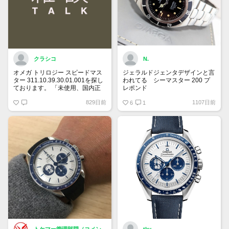
クラシコ
N.
オメガ トリロジー スピードマス
ジェラルドジェンタデザインと言
ター 311.10.39.30.01.001を探し
われてる シーマスター 200 プ
ております。 「未使用、国内正
レポンド
規ギャランティー、付属品全て有
自動巻、ラージサイズ、ベンツ針
829日前
1107日前
り希望」 予算は120万円です。
は貴重
6
1
宜しくお願い致します。
トケマー管理部門（コメン
tky