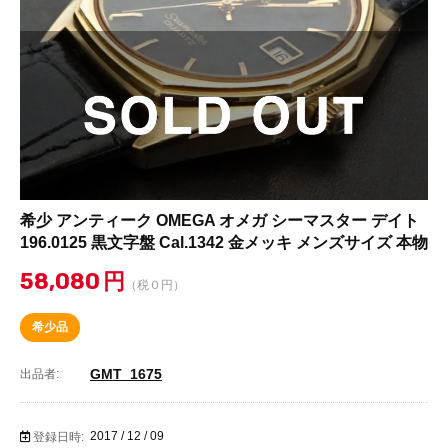
希少 アンティーク OMEGA オメガ シーマスター デイト
196.0125 黒文字盤 Cal.1342 金メッキ メンズサイズ 本物
58,080
円
（税０円）
希少品
GMT_1675
出品者:
2017 / 12 / 09
登録日時: