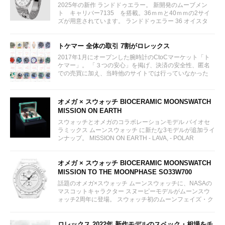
2025年の新作 ランドドゥエラー。 新開発のムーブメン
ト キャリバー7135 を搭載。36ｍｍと40ｍｍの2サイ
ズが用意されています。 ランドドゥエラー 36 オイスタ
ー、36 mm、オイスタースチール＆ホワイトゴールド リ
ファレンス 127234 ¥ 2,115,300...
トケマー 全体の取引 7割がロレックス
2017年1月にオープンした腕時計のCtoCマーケット「ト
ケマー」。 「３つの安心」を掲げ、決済の安全性、匿名
での売買に加え、当時他のサイトでは行っていなかった
（大黒屋の）鑑定/検品サービス、このユーザビリティに
富んだサービスが特徴です。...
オメガ × スウォッチ BIOCERAMIC MOONSWATCH
MISSION ON EARTH
スウォッチとオメガのコラボレーションモデル バイオセ
ラミックス ムーンスウォッチ に新たな3モデルが追加ライ
ンナップ。 MISSION ON EARTH - LAVA, - POLAR
LIGHTS, - DESERT...
オメガ × スウォッチ BIOCERAMIC MOONSWATCH
MISSION TO THE MOONPHASE SO33W700
話題のオメガ×スウォッチ ムーンスウォッチに、NASAの
マスコットキャラクター スヌーピーモデルがムーンスウ
ォッチ2周年に登場。 スウォッチ初のムーンフェイズ・ク
ロノグラフモデルとして2024年3月26日に販売予定。 女
性にも人気が出そうなオールホワイトカラー。限定モデル
ではありません。...
ロレックス 2022年 新作モデルのスペック・相場をチ