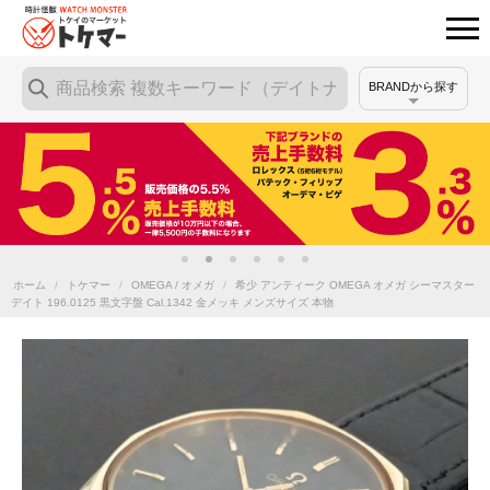
BRANDから探す
ホーム
/
トケマー
/
OMEGA / オメガ
/
希少 アンティーク OMEGA オメガ シーマスター
デイト 196.0125 黒文字盤 Cal.1342 金メッキ メンズサイズ 本物