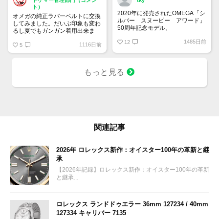
ト）
2020年に発売されたOMEGA「シ
オメガの純正ラバーベルトに交換
ルバー スヌーピー アワード」
してみました。だいぶ印象も変わ
50周年記念モデル。
るし夏でもガンガン着用出来ま
9時位置の可愛らしいスヌーピー
す！
1485日前
とベゼルやインダイヤルの少し暗
12
1116日前
5
いブルーが宇宙を感じさせていて
印象的です。クロノグラフを起動
すると裏蓋に宇宙旅行中のスヌー
もっと見る
ピーが現れるというユニークなモ
デル。
関連記事
2026年 ロレックス新作：オイスター100年の革新と継
承
【2026年記録】ロレックス新作：オイスター100年の革新
と継承...
ロレックス ランドドゥエラー 36mm 127234 / 40mm
127334 キャリバー 7135