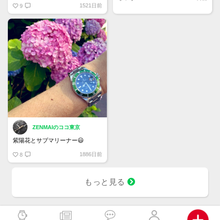
1521日前
撮る時、周りの人に変な目で見ら
9
れてる気がします😅
明日11日はサイクロップレンズ
越しにボンバーマンの日です！
ZENMAIのココ東京
紫陽花とサブマリーナー😃
1886日前
8
もっと見る