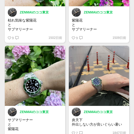
ZENMAIのココ東京
ZENMAIのココ東京
枯れ気味な紫陽花
紫陽花
と
と
サブマリーナー
サブマリーナー
1502日前
1509日前
9
#rolex
9
#rolexsubmariner
#submariner
#submarinerdate
#16610lv
#greensubmariner
#サブマリーナー
#グリーンサブマリーナー
#ロレックス
ZENMAIのココ東京
ZENMAIのココ東京
サブマリーナー
炎天下
と
外出しない方が良いぐらい暑い
紫陽花
1847日前
7